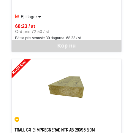
Ej i lager
68:23 / st
SEK per ST
Ord pris 72:50 / st
Bästa pris senaste 30 dagarna:
68:23 / st
Denna vara går inte att beställa via webben just nu, vänligen kon
Köp nu
KAMPANJ
TRALL G4-2 IMPREGNERAD NTR AB 28X95 3,9M