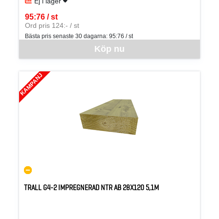
Ej i lager
95:76 / st
SEK per ST
Ord pris 124:- / st
Bästa pris senaste 30 dagarna:
95:76 / st
Denna vara går inte att beställa via webben just nu, vänligen kon
Köp nu
KAMPANJ
TRALL G4-2 IMPREGNERAD NTR AB 28X120 5,1M