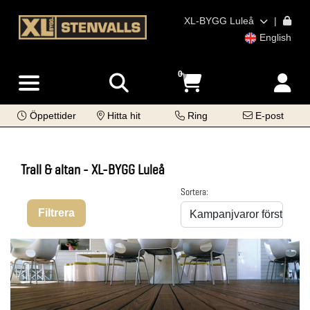
XL-BYGG Luleå
|
English
0
Öppettider
Hitta hit
Ring
E-post
Trall & altan - XL-BYGG Luleå
Sortera:
Filtrera