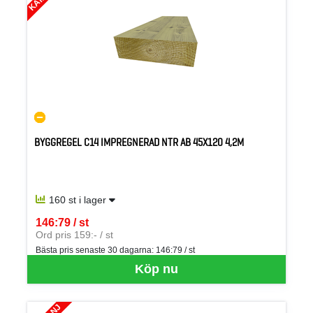
BYGGREGEL C14 IMPREGNERAD NTR AB 45X120 4,2M
160 st i lager
146:79 / st
SEK per ST
Ord pris 159:- / st
Bästa pris senaste 30 dagarna:
146:79 / st
Köp nu