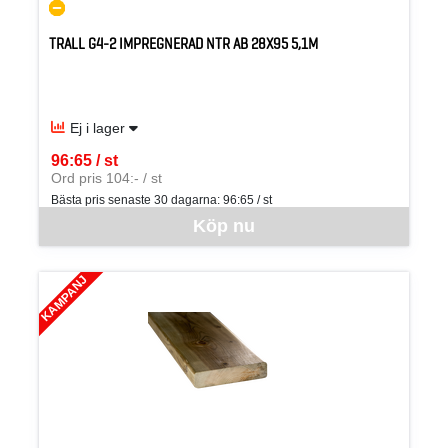
TRALL G4-2 IMPREGNERAD NTR AB 28X95 5,1M
Ej i lager
96:65 / st
SEK per ST
Ord pris 104:- / st
Bästa pris senaste 30 dagarna:
96:65 / st
Denna vara går inte att beställa via webben just nu, vänligen kon
Köp nu
KAMPANJ