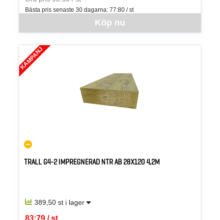
Bästa pris senaste 30 dagarna:
77:80 / st
Denna vara går inte att beställa via webben just nu, vänligen kon
Köp nu
KAMPANJ
TRALL G4-2 IMPREGNERAD NTR AB 28X120 4,2M
389,50 st i lager
83:79 / st