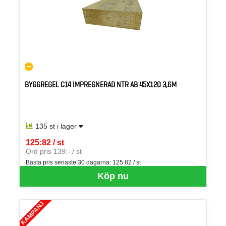
BYGGREGEL C14 IMPREGNERAD NTR AB 45X120 3,6M
135 st i lager
125:82 / st
SEK per ST
Ord pris 139:- / st
Bästa pris senaste 30 dagarna:
125:82 / st
Köp nu
KAMPANJ