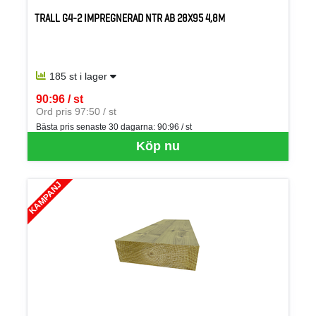
TRALL G4-2 IMPREGNERAD NTR AB 28X95 4,8M
185 st i lager
90:96 / st
SEK per ST
Ord pris 97:50 / st
Bästa pris senaste 30 dagarna:
90:96 / st
Köp nu
KAMPANJ