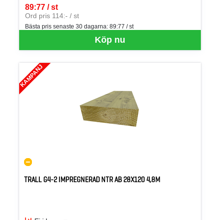
89:77 / st
SEK per ST
Ord pris 114:- / st
Bästa pris senaste 30 dagarna:
89:77 / st
Köp nu
KAMPANJ
TRALL G4-2 IMPREGNERAD NTR AB 28X120 4,8M