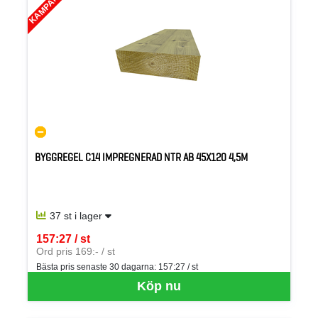
KAMPANJ
BYGGREGEL C14 IMPREGNERAD NTR AB 45X120 4,5M
37 st i lager
157:27 / st
SEK per ST
Ord pris 169:- / st
Bästa pris senaste 30 dagarna:
157:27 / st
Köp nu