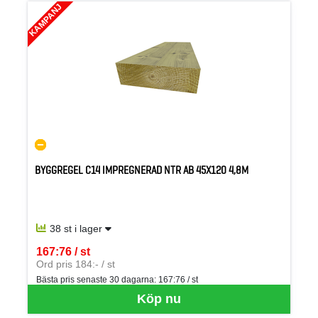
KAMPANJ
BYGGREGEL C14 IMPREGNERAD NTR AB 45X120 4,8M
38 st i lager
167:76 / st
SEK per ST
Ord pris 184:- / st
Bästa pris senaste 30 dagarna:
167:76 / st
Köp nu