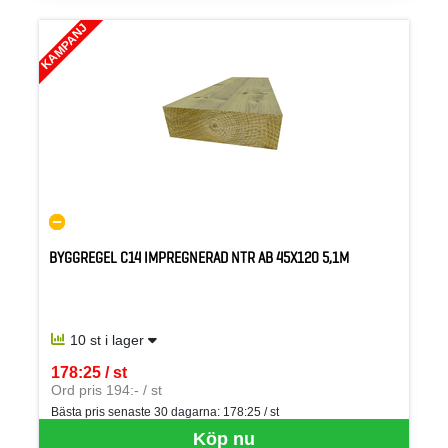
KAMPANJ
BYGGREGEL C14 IMPREGNERAD NTR AB 45X120 5,1M
10 st i lager
178:25 / st
SEK per ST
Ord pris 194:- / st
Bästa pris senaste 30 dagarna:
178:25 / st
Köp nu