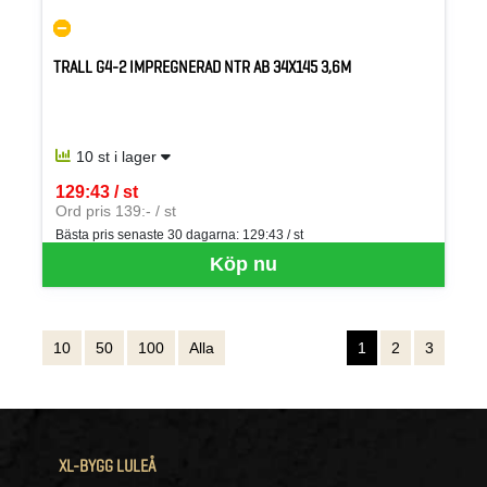
TRALL G4-2 IMPREGNERAD NTR AB 34X145 3,6M
10 st i lager
129:43 / st
SEK per ST
Ord pris 139:- / st
Bästa pris senaste 30 dagarna:
129:43 / st
Köp nu
10
50
100
Alla
1
2
3
XL-BYGG LULEÅ