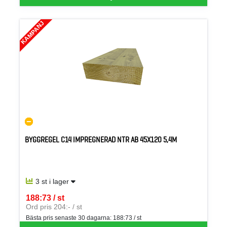
KAMPANJ
BYGGREGEL C14 IMPREGNERAD NTR AB 45X120 5,4M
3 st i lager
188:73 / st
SEK per ST
Ord pris 204:- / st
Bästa pris senaste 30 dagarna:
188:73 / st