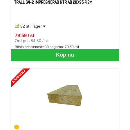
TRALL G4-2 IMPREGNERAD NTR AB 28X95 4,2M
92 st i lager
79:59 / st
SEK per ST
Ord pris 84:50 / st
Bästa pris senaste 30 dagarna:
79:59 / st
Köp nu
KAMPANJ