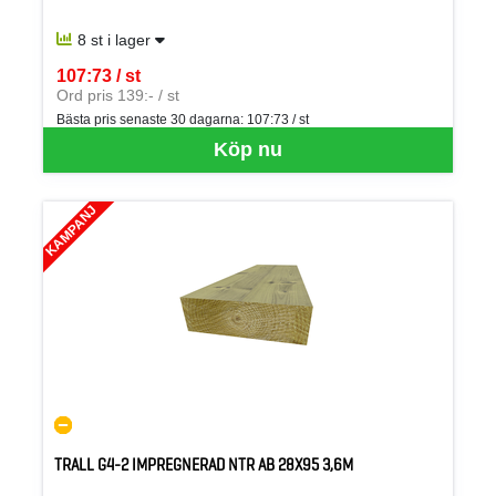
8 st i lager
107:73 / st
SEK per ST
Ord pris 139:- / st
Bästa pris senaste 30 dagarna:
107:73 / st
Köp nu
KAMPANJ
TRALL G4-2 IMPREGNERAD NTR AB 28X95 3,6M