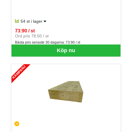
54 st i lager
73:90 / st
SEK per ST
Ord pris 78:50 / st
Bästa pris senaste 30 dagarna:
73:90 / st
Köp nu
KAMPANJ