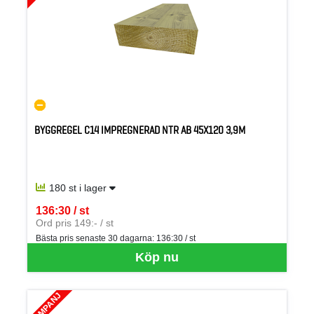
BYGGREGEL C14 IMPREGNERAD NTR AB 45X120 3,9M
180 st i lager
136:30 / st
SEK per ST
Ord pris 149:- / st
Bästa pris senaste 30 dagarna:
136:30 / st
Köp nu
KAMPANJ