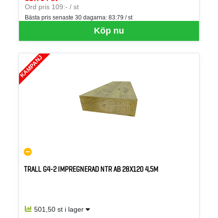
SEK per ST
Ord pris 109:- / st
Bästa pris senaste 30 dagarna:
83:79 / st
Köp nu
KAMPANJ
TRALL G4-2 IMPREGNERAD NTR AB 28X120 4,5M
501,50 st i lager