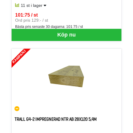
11 st i lager
101:75 / st
SEK per ST
Ord pris 129:- / st
Bästa pris senaste 30 dagarna:
101:75 / st
Köp nu
KAMPANJ
TRALL G4-2 IMPREGNERAD NTR AB 28X120 5,4M