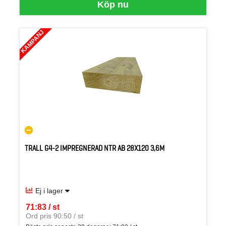
Köp nu
KAMPANJ
TRALL G4-2 IMPREGNERAD NTR AB 28X120 3,6M
Ej i lager
71:83 / st
SEK per ST
Ord pris 90:50 / st