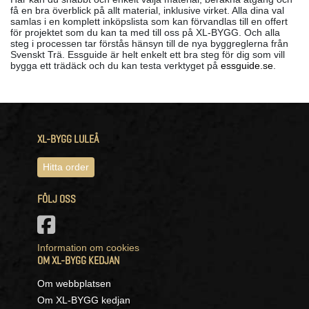
få en bra överblick på allt material, inklusive virket. Alla dina val
samlas i en komplett inköpslista som kan förvandlas till en offert
för projektet som du kan ta med till oss på XL-BYGG. Och alla
steg i processen tar förstås hänsyn till de nya byggreglerna från
Svenskt Trä. Essguide är helt enkelt ett bra steg för dig som vill
bygga ett trädäck och du kan testa verktyget på
essguide.se
.
XL-BYGG LULEÅ
Hitta order
FÖLJ OSS
Information om cookies
OM XL-BYGG KEDJAN
Om webbplatsen
Om XL-BYGG kedjan