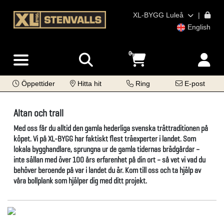
XL-BYGG Luleå
|
English
0
Öppettider
Hitta hit
Ring
E-post
Altan och trall
Med oss får du alltid den gamla hederliga svenska trättraditionen på
köpet. Vi på XL-BYGG har faktiskt flest träexperter i landet. Som
lokala bygghandlare, sprungna ur de gamla tidernas brädgårdar –
inte sällan med över 100 års erfarenhet på din ort – så vet vi vad du
behöver beroende på var i landet du är. Kom till oss och ta hjälp av
våra bollplank som hjälper dig med ditt projekt.