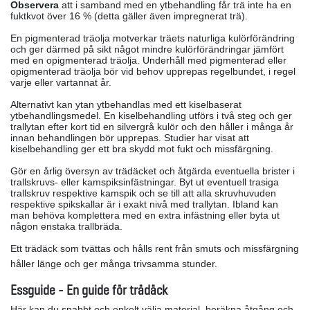
Observera
att i samband med en ytbehandling får trä inte ha en
fuktkvot över 16 % (detta gäller även impregnerat trä).
En pigmenterad träolja motverkar träets naturliga kulörförändring
och ger därmed på sikt något mindre kulörförändringar jämfört
med en opigmenterad träolja. Underhåll med pigmenterad eller
opigmenterad träolja bör vid behov upprepas regelbundet, i regel
varje eller vartannat år.
Alternativt kan ytan ytbehandlas med ett kiselbaserat
ytbehandlingsmedel. En kiselbehandling utförs i två steg och ger
trallytan efter kort tid en silvergrå kulör och den håller i många år
innan behandlingen bör upprepas. Studier har visat att
kiselbehandling ger ett bra skydd mot fukt och missfärgning.
Gör en årlig översyn av trädäcket och åtgärda eventuella brister i
trallskruvs- eller kamspiksinfästningar. Byt ut eventuell trasiga
trallskruv respektive kamspik och se till att alla skruvhuvuden
respektive spikskallar är i exakt nivå med trallytan. Ibland kan
man behöva komplettera med en extra infästning eller byta ut
någon enstaka trallbräda.
Ett trädäck som tvättas och hålls rent från smuts och missfärgning
håller länge och ger många trivsamma stunder.
Essguide - En guide för trädäck
Här kan du snabbt och enkelt välja material, beräkna åtgång och