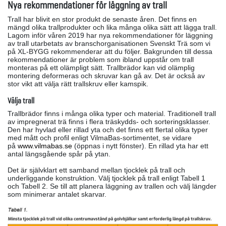
Nya rekommendationer för läggning av trall
Trall har blivit en stor produkt de senaste åren. Det finns en
mängd olika trallprodukter och lika många olika sätt att lägga trall.
Lagom inför våren 2019 har nya rekommendationer för läggning
av trall utarbetats av branschorganisationen Svenskt Trä som vi
på XL-BYGG rekommenderar att du följer. Bakgrunden till dessa
rekommendationer är problem som ibland uppstår om trall
monteras på ett olämpligt sätt. Trallbrädor kan vid olämplig
montering deformeras och skruvar kan gå av. Det är också av
stor vikt att välja rätt trallskruv eller kamspik.
Välja trall
Trallbrädor finns i många olika typer och material. Traditionell trall
av impregnerat trä finns i flera träskydds- och sorteringsklasser.
Den har hyvlad eller rillad yta och det finns ett flertal olika typer
med mått och profil enligt VilmaBas-sortimentet, se vidare
på
www.vilmabas.se
(öppnas i nytt fönster). En rillad yta har ett
antal längsgående spår på ytan.
Det är självklart ett samband mellan tjocklek på trall och
underliggande konstruktion. Välj tjocklek på trall enligt Tabell 1
och Tabell 2. Se till att planera läggning av trallen och välj längder
som minimerar antalet skarvar.