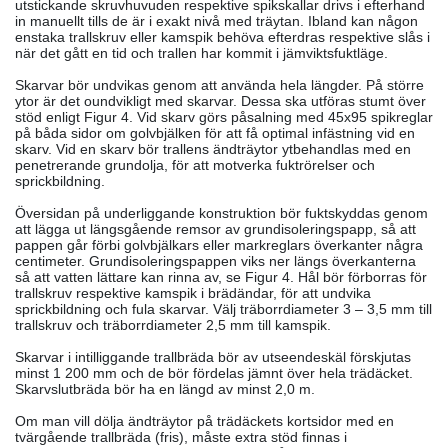
utstickande skruvhuvuden respektive spikskallar drivs i efterhand
in manuellt tills de är i exakt nivå med träytan. Ibland kan någon
enstaka trallskruv eller kamspik behöva efterdras respektive slås i
när det gått en tid och trallen har kommit i jämviktsfuktläge.
Skarvar bör undvikas genom att använda hela längder. På större
ytor är det oundvikligt med skarvar. Dessa ska utföras stumt över
stöd enligt Figur 4. Vid skarv görs påsalning med 45x95 spikreglar
på båda sidor om golvbjälken för att få optimal infästning vid en
skarv. Vid en skarv bör trallens ändträytor ytbehandlas med en
penetrerande grundolja, för att motverka fuktrörelser och
sprickbildning.
Översidan på underliggande konstruktion bör fuktskyddas genom
att lägga ut längsgående remsor av grundisoleringspapp, så att
pappen går förbi golvbjälkars eller markreglars överkanter några
centimeter. Grundisoleringspappen viks ner längs överkanterna
så att vatten lättare kan rinna av, se Figur 4. Hål bör förborras för
trallskruv respektive kamspik i brädändar, för att undvika
sprickbildning och fula skarvar. Välj träborrdiameter 3 – 3,5 mm till
trallskruv och träborrdiameter 2,5 mm till kamspik.
Skarvar i intilliggande trallbräda bör av utseendeskäl förskjutas
minst 1 200 mm och de bör fördelas jämnt över hela trädäcket.
Skarvslutbräda bör ha en längd av minst 2,0 m.
Om man vill dölja ändträytor på trädäckets kortsidor med en
tvärgående trallbräda (fris), måste extra stöd finnas i