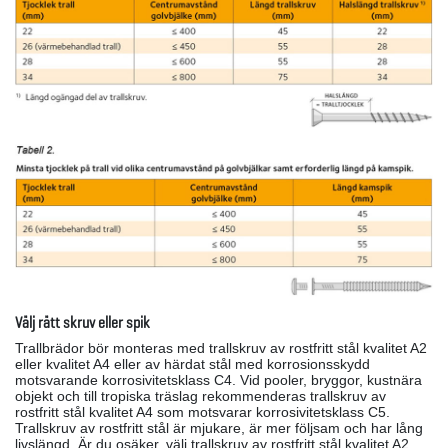
Välj rätt skruv eller spik
Trallbrädor bör monteras med trallskruv av rostfritt stål kvalitet A2
eller kvalitet A4 eller av härdat stål med korrosionsskydd
motsvarande korrosivitetsklass C4. Vid pooler, bryggor, kustnära
objekt och till tropiska träslag rekommenderas trallskruv av
rostfritt stål kvalitet A4 som motsvarar korrosivitetsklass C5.
Trallskruv av rostfritt stål är mjukare, är mer följsam och har lång
livslängd. Är du osäker, välj trallskruv av rostfritt stål kvalitet A2