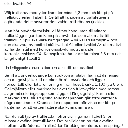
eller kvalitet A4.
Välj trallskruv med ytterdiameter minst 4,2 mm och längd på
trallskruv enligt Tabell 1. Se till att längden av trallskruvens
ogängade del motsvarar den valda trallbrädans tjocklek.
Man bör använda trallskruv i första hand, men till mindre
trallbeläggningar kan kamspik användas som alternativ till
trallskruv. Spik ska vara kamgängad – så kallad kamspik – och
den ska vara av rostfritt stål kvalitet A2 eller kvalitet A4 alternativt
av härdat stål med korrosionsskydd motsvarande
korrosivitetsklass C4. Kamspik ska ha tvärmått minst 2,8 mm och
längd enligt Tabell 2.
Underliggande konstruktion och kant-till-kantavstånd
Se till att underliggande konstruktion är stabil, har rätt dimension
och att golvbjälkar till en altan är rätt avvägda och ligger
horisontellt eller lutar en aning ut från huset, cirka 1:100 (ca 0,5°).
Golvbjälkars eller markreglars översida fuktskyddas med remsa
av grundisoleringspapp som läggs ut längs golvbjälkarna eller
markreglarna, så att grundisoleringspappen går förbi kanterna
några centimeter. Grundisoleringspappen bör vikas ner längs
kanterna för att vatten lättare ska kunna rinna av.
När du valt typ av trallbräda, följ anvisningarna i Tabell 3 för
minsta avstånd kant-till-kant. Det är viktigt att ha rätt avstånd
mellan trallbrädorna. Trallbrädor får aldrig monteras utan springa!