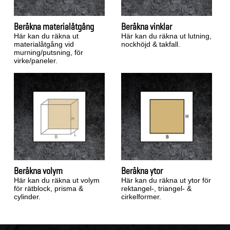
Beräkna materialåtgång
Beräkna vinklar
Här kan du räkna ut
Här kan du räkna ut lutning,
materialåtgång vid
nockhöjd & takfall.
murning/putsning, för
virke/paneler.
Beräkna volym
Beräkna ytor
Här kan du räkna ut volym
Här kan du räkna ut ytor för
för rätblock, prisma &
rektangel-, triangel- &
cylinder.
cirkelformer.