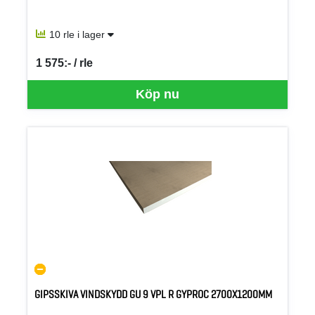
10 rle i lager
1 575:- / rle
SEK per RLE
Köp nu
GIPSSKIVA VINDSKYDD GU 9 VPL R GYPROC 2700X1200MM