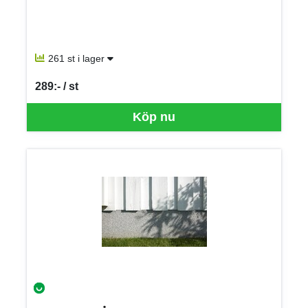
261 st i lager
289:- / st
SEK per ST
Köp nu