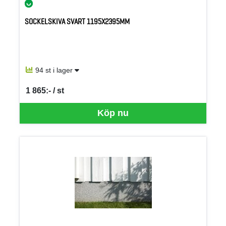
SOCKELSKIVA SVART 1195X2395MM
94 st i lager
1 865:- / st
SEK per ST
Köp nu