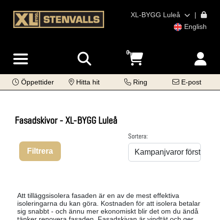
XL-BYGG Luleå
|
English
0
Öppettider
Hitta hit
Ring
E-post
Fasadskivor - XL-BYGG Luleå
Sortera:
Filtrera
Att tilläggsisolera fasaden är en av de mest effektiva
isoleringarna du kan göra. Kostnaden för att isolera betalar
sig snabbt - och ännu mer ekonomiskt blir det om du ändå
tänker renovera fasaden. Fasadskivan är vindtät och ger