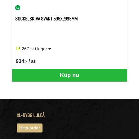
SOCKELSKIVA SVART 595X2395MM
267 st i lager
934:- / st
SEK per ST
Köp nu
XL-BYGG LULEÅ
Hitta order