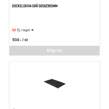
SOCKELSKIVA GRÅ 595X2395MM
Ej i lager
934:- / st
SEK per ST
Denna vara går inte att beställa via webben just nu, vänligen kon
Köp nu