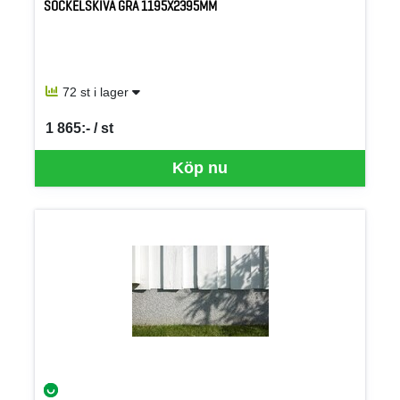
SOCKELSKIVA GRÅ 1195X2395MM
72 st i lager
1 865:- / st
SEK per ST
Köp nu