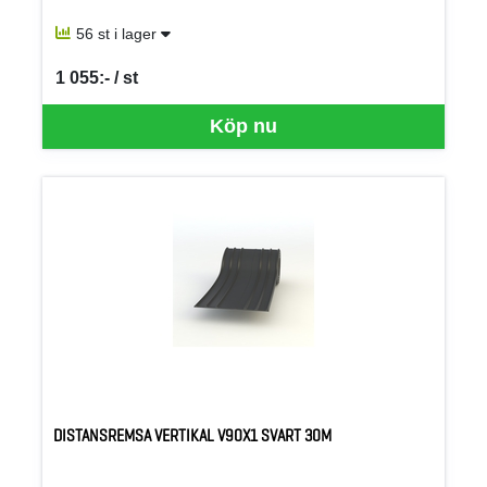
56 st i lager
1 055:- / st
SEK per ST
Köp nu
DISTANSREMSA VERTIKAL V90X1 SVART 30M