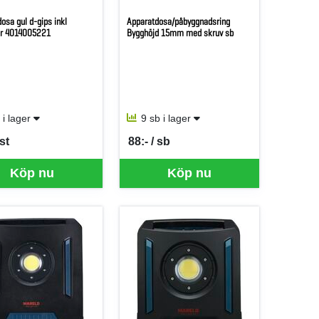
osa gul d-gips inkl
Apparatdosa/påbyggnadsring
er 4014005221
Bygghöjd 15mm med skruv sb
t i lager
9 sb i lager
 st
88:- / sb
er ST
SEK per SB
Köp nu
Köp nu