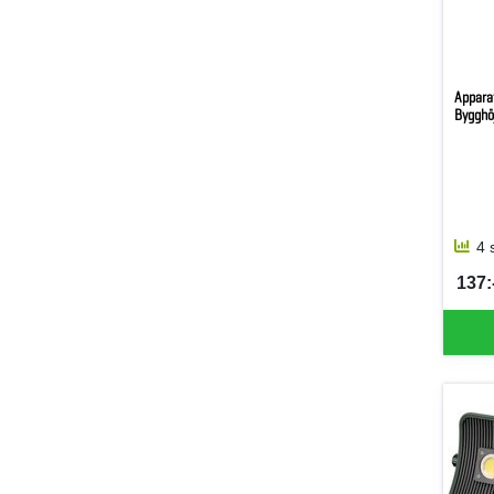
Appara
Bygghö
4 
137:-
SEK 