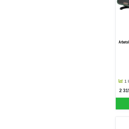
Arbets
1 
2 315
SEK 