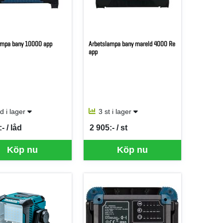
ampa bany 10000 app
Arbetslampa bany mareld 4000 Re
app
åd i lager
3 st i lager
- / låd
2 905:- / st
er LÅD
SEK per ST
Köp nu
Köp nu