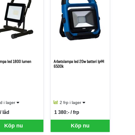
ampa led 1800 lumen
Arbetslampa led 20w batteri Ip44
6500k
åd i lager
2 frp i lager
/ låd
1 380:- / frp
er LÅD
SEK per FRP
Köp nu
Köp nu