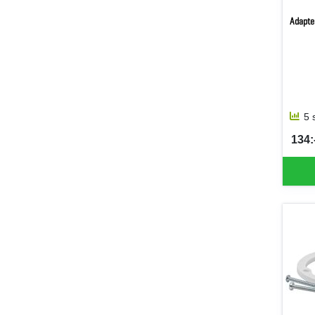
Adapte
5 
134:-
SEK 