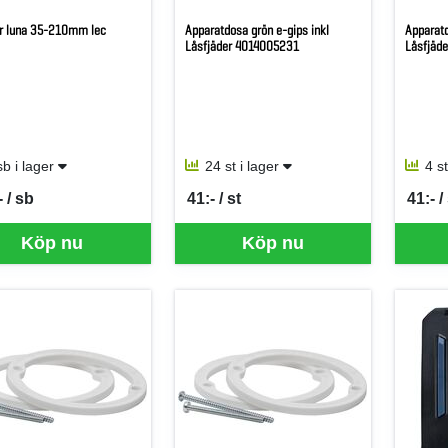
r luna 35-210mm lec
Apparatdosa grön e-gips inkl
Apparatd
Låsfjäder 4014005231
Låsfjäd
sb i lager
24 st i lager
4 s
 / sb
41:- / st
41:- /
per SB
SEK per ST
SEK p
Köp nu
Köp nu