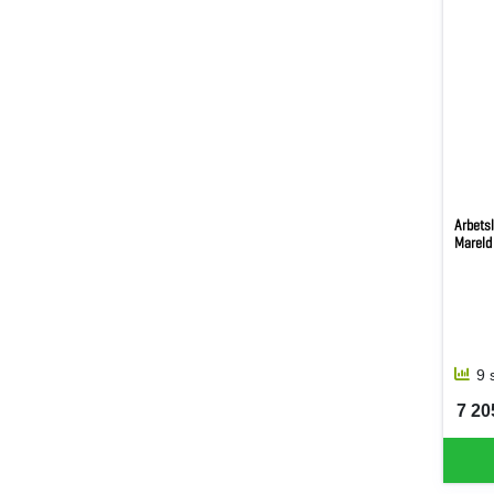
Arbets
Mareld
9 
7 205
SEK 