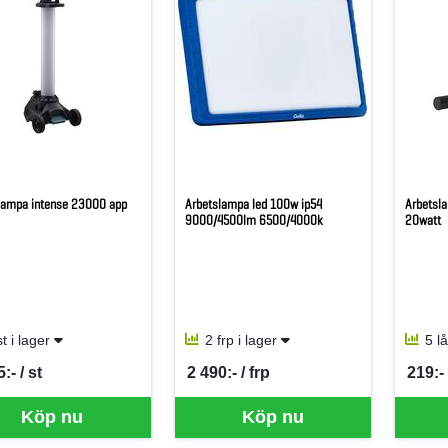
lampa intense 23000 app
Arbetslampa led 100w ip54
Arbetsl
9000/4500lm 6500/4000k
20watt
st i lager
2 frp i lager
5 l
:- / st
2 490:- / frp
219:- 
per ST
SEK per FRP
SEK p
Köp nu
Köp nu