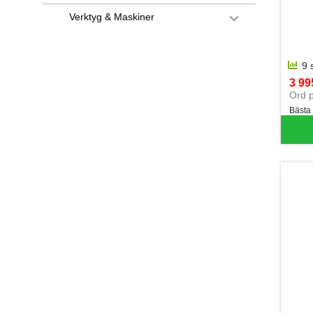
Verktyg & Maskiner
9 
3 995
SEK 
Ord p
Bästa