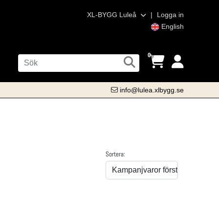
XL-BYGG Luleå
|
Logga in
English
0
info@lulea.xlbygg.se
Sortera: