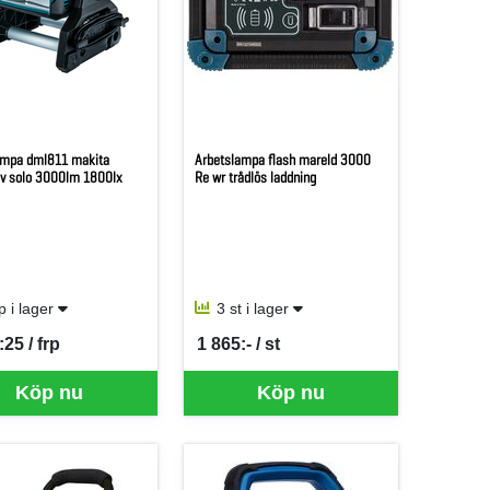
ampa dml811 makita
Arbetslampa flash mareld 3000
v solo 3000lm 1800lx
Re wr trådlös laddning
rp i lager
3 st i lager
:25 / frp
1 865:- / st
er FRP
SEK per ST
Köp nu
Köp nu