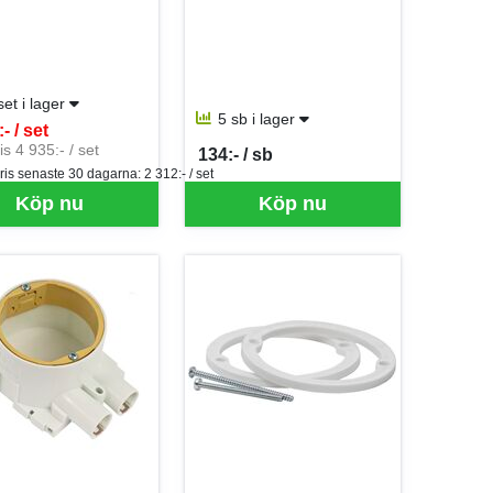
set i lager
5 sb i lager
- / set
er SET
is 4 935:- / set
134:- / sb
SEK per SB
ris senaste 30 dagarna:
2 312:- / set
Köp nu
Köp nu