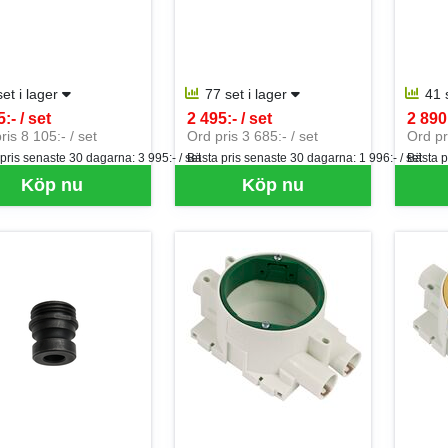
set i lager
77 set i lager
41 
:- / set
2 495:- / set
2 890:
per SET
SEK per SET
SEK p
ris 8 105:- / set
Ord pris 3 685:- / set
Ord pr
 pris senaste 30 dagarna:
3 995:- / set
Bästa pris senaste 30 dagarna:
1 996:- / set
Bästa p
Köp nu
Köp nu