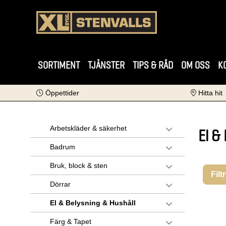
SORTIMENT
TJÄNSTER
TIPS & RÅD
OM OSS
K
Öppettider
Hitta hit
Arbetskläder & säkerhet
El &
Badrum
Bruk, block & sten
Filt
Dörrar
El & Belysning & Hushåll
Färg & Tapet