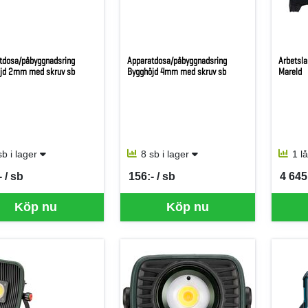
tdosa/påbyggnadsring
Apparatdosa/påbyggnadsring
Arbetsl
jd 2mm med skruv sb
Bygghöjd 4mm med skruv sb
Mareld
sb i lager
8 sb i lager
1 l
 / sb
156:- / sb
4 645:
per SB
SEK per SB
SEK p
Köp nu
Köp nu