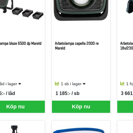
lampa blaze 6500 dp Mareld
Arbetslampa capella 2000 re
Arbetsl
Mareld
18v/230
låd i lager
1 sb i lager
1 f
:- / låd
1 185:- / sb
3 661
per LÅD
SEK per SB
SEK p
Köp nu
Köp nu