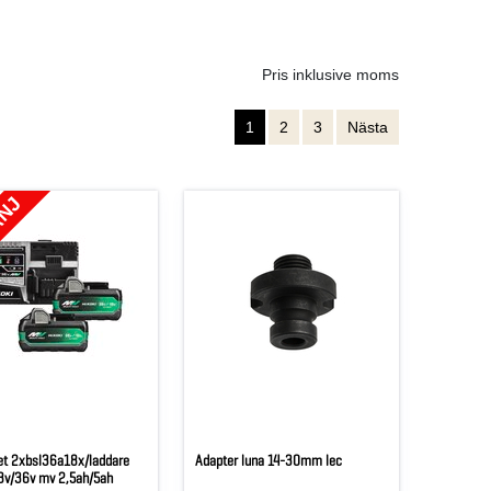
Pris inklusive moms
1
2
3
Nästa
ANJ
et 2xbsl36a18x/laddare
Adapter luna 14-30mm lec
18v/36v mv 2,5ah/5ah