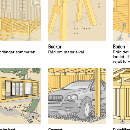
Bockar
Boden
örlänger sommaren.
Råd om materialval.
Från det
landet til
rejält fö