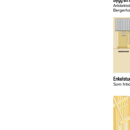
Bygg en 
Arkitekts
Bergerho
Enkelstu
Som friti