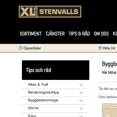
SORTIMENT
TJÄNSTER
TIPS & RÅD
OM OSS
K
Öppettider
Hitta hit
Byggbe
Tips och råd
Här hittar
Altan & Trall
Ta del av 
Beräkningsverktyg
Och behöve
Byggbeskrivningar
Dörrar
Färg