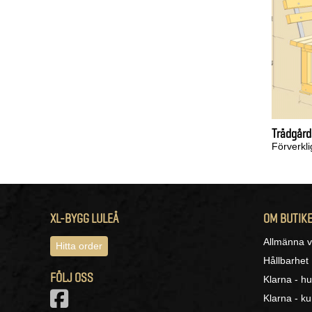
Trädgår
Förverkl
XL-BYGG LULEÅ
OM BUTIK
Allmänna vi
Hitta order
Hållbarhet
FÖLJ OSS
Klarna - hu
Klarna - k