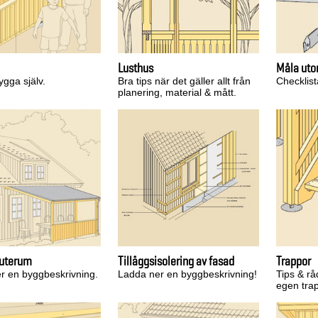
Lusthus
Måla ut
bygga själv.
Bra tips när det gäller allt från
Checklist
planering, material & mått.
 uterum
Tilläggsisolering av fasad
Trappor
r en byggbeskrivning.
Ladda ner en byggbeskrivning!
Tips & råd
egen tra