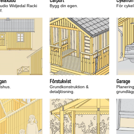
relaxbod
Carport
Cykelför
tudio Widjedal Racki
Bygg din egen.
För cykel
f.
gan
Förstukvist
Garage
dshus.
Grundkonstruktion &
Planering
detaljlösning.
grundläg