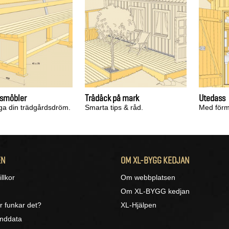
dsmöbler
Trädäck på mark
Utedass
iga din trädgårdsdröm.
Smarta tips & råd.
Med förm
EN
OM XL-BYGG KEDJAN
llkor
Om webbplatsen
Om XL-BYGG kedjan
r funkar det?
XL-Hjälpen
unddata