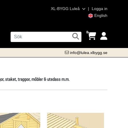
XL-BYGG Luleå
|
Logga in
English
0
info@lulea.xlbygg.se
gor, staket, trappor, möbler & utedass m.m.