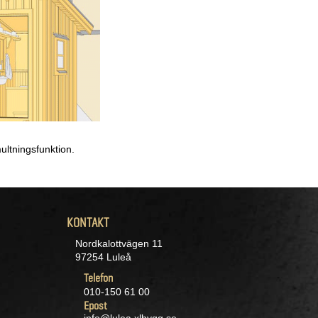
ultningsfunktion.
KONTAKT
Nordkalottvägen 11
97254 Luleå
Telefon
010-150 61 00
Epost
info@lulea.xlbygg.se