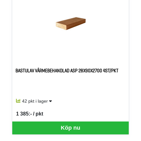
BASTULAV VÄRMEBEHANDLAD ASP 28X90X2700 4ST/PKT
42 pkt i lager
1 385:- / pkt
SEK per PKT
Köp nu