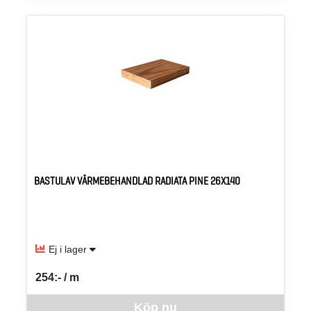
BASTULAV VÄRMEBEHANDLAD RADIATA PINE 26X140
Ej i lager
254:- / m
SEK per M
Denna vara går inte att beställa via webben just nu, vänligen kon
Köp nu