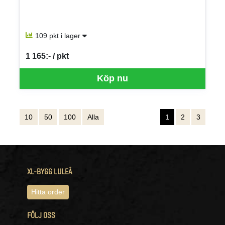
109 pkt i lager
1 165:- / pkt
SEK per PKT
Köp nu
10
50
100
Alla
1
2
3
XL-BYGG LULEÅ
Hitta order
FÖLJ OSS