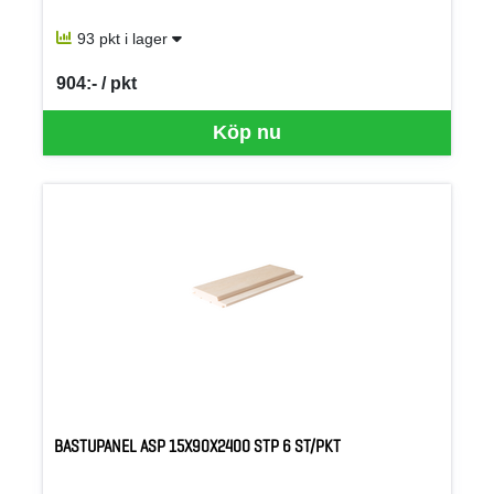
93 pkt i lager
904:- / pkt
SEK per PKT
Köp nu
BASTUPANEL ASP 15X90X2400 STP 6 ST/PKT