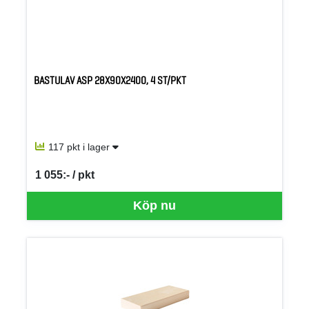
BASTULAV ASP 28X90X2400, 4 ST/PKT
117 pkt i lager
1 055:- / pkt
SEK per PKT
Köp nu