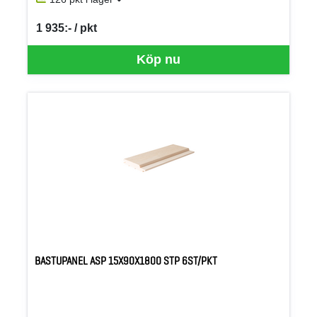
1 935:- / pkt
SEK per PKT
Köp nu
BASTUPANEL ASP 15X90X1800 STP 6ST/PKT