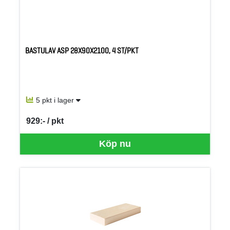
BASTULAV ASP 28X90X2100, 4 ST/PKT
5 pkt i lager
929:- / pkt
SEK per PKT
Köp nu