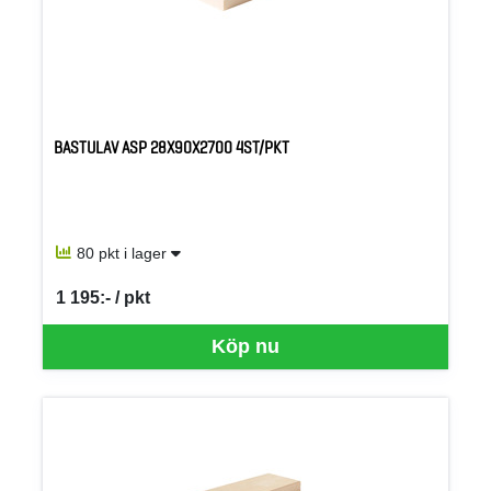
BASTULAV ASP 28X90X2700 4ST/PKT
80 pkt i lager
1 195:- / pkt
SEK per PKT
Köp nu