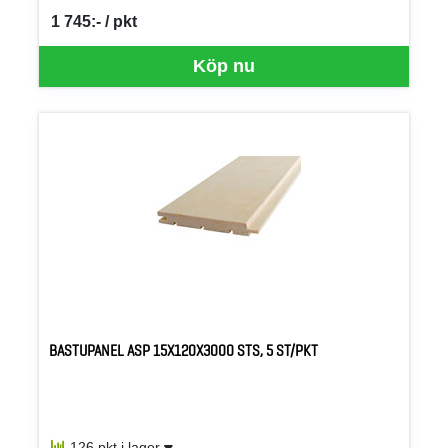
1 745:- / pkt
SEK per PKT
Köp nu
BASTUPANEL ASP 15X120X3000 STS, 5 ST/PKT
126 pkt i lager