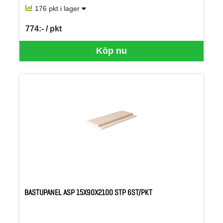
176 pkt i lager
774:- / pkt
SEK per PKT
Köp nu
BASTUPANEL ASP 15X90X2100 STP 6ST/PKT