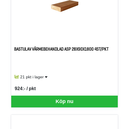
BASTULAV VÄRMEBEHANDLAD ASP 28X90X1800 4ST/PKT
21 pkt i lager
924:- / pkt
SEK per PKT
Köp nu