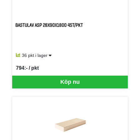
BASTULAV ASP 28X90X1800 4ST/PKT
36 pkt i lager
794:- / pkt
SEK per PKT
Köp nu