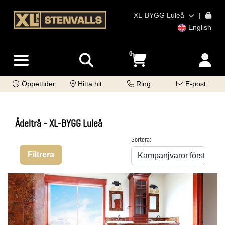
XL-BYGG Luleå
|
English
0
Öppettider
Hitta hit
Ring
E-post
Ädelträ - XL-BYGG Luleå
Sortera:
Filtrera