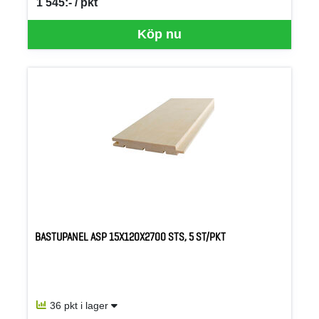
1 545:- / pkt
SEK per PKT
Köp nu
BASTUPANEL ASP 15X120X2700 STS, 5 ST/PKT
36 pkt i lager