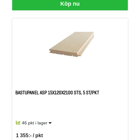
Köp nu
BASTUPANEL ASP 15X120X2100 STS, 5 ST/PKT
46 pkt i lager
1 355:- / pkt
SEK per PKT