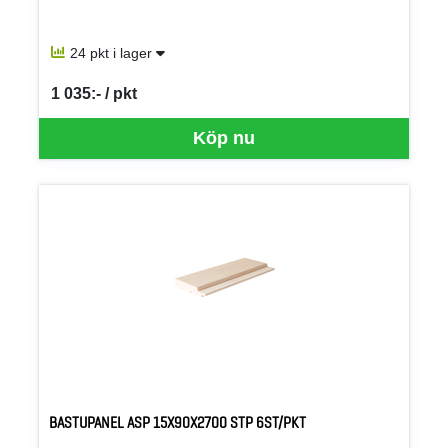
24 pkt i lager
1 035:- / pkt
SEK per PKT
Köp nu
BASTUPANEL ASP 15X90X2700 STP 6ST/PKT