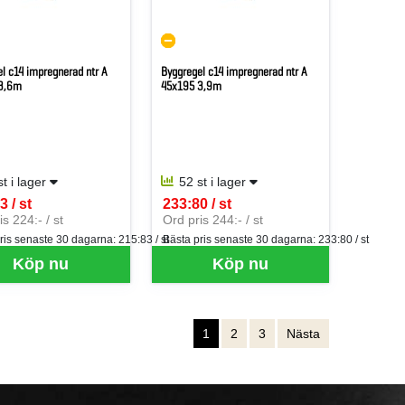
l c14 impregnerad ntr A
Byggregel c14 impregnerad ntr A
3,6m
45x195 3,9m
st i lager
52 st i lager
3 / st
233:80 / st
er ST
SEK per ST
s 224:- / st
Ord pris 244:- / st
ris senaste 30 dagarna:
215:83 / st
Bästa pris senaste 30 dagarna:
233:80 / st
Köp nu
Köp nu
1
2
3
Nästa