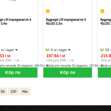
gel c14 impregnerad ntr A
Byggregel c14 impregnerad ntr A
Byggrege
 5,4m
45x195 3,3m
45x195 
 st i lager
8 st i lager
55 
53 / st
197:84 / st
215:8
per ST
SEK per ST
SEK p
ris 294:- / st
Ord pris 209:- / st
Ord pri
 pris senaste 30 dagarna:
280:53 / st
Bästa pris senaste 30 dagarna:
197:84 / st
Bästa p
Köp nu
Köp nu
50
100
Alla