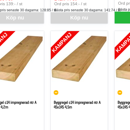
SEK p
per ST
SEK per ST
Ord pri
ris 139:- / st
Ord pris 154:- / st
Bästa p
 pris senaste 30 dagarna:
128:85 / st
Bästa pris senaste 30 dagarna:
141:74 / st
ara går inte att beställa via webben just nu, vänligen kontakta butiken 
Denna vara går inte att beställa via webben
Köp nu
Köp nu
ANJ
KAMPANJ
KAMP
gel c14 impregnerad ntr A
Byggregel c14 impregnerad ntr A
Byggrege
 4,2m
45x145 4,5m
45x145 