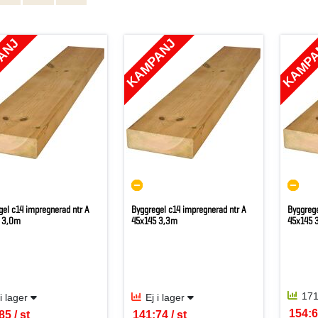
ANJ
KAMPANJ
KAMP
gel c14 impregnerad ntr A
Byggregel c14 impregnerad ntr A
Byggrege
 3,0m
45x145 3,3m
45x145 
171
 i lager
Ej i lager
154:6
85 / st
141:74 / st