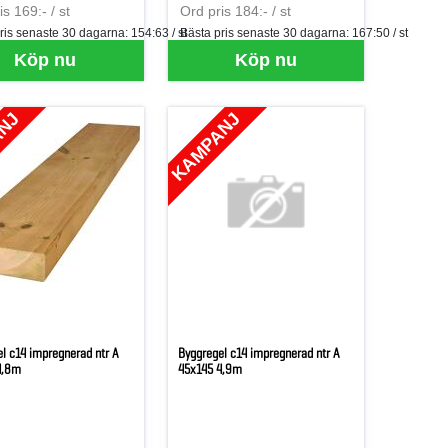
er ST
SEK per ST
s 169:- / st
Ord pris 184:- / st
ris senaste 30 dagarna:
154:63 / st
Bästa pris senaste 30 dagarna:
167:50 / st
för mer information.
 just nu, vänligen kontakta butiken för mer information.
Köp nu
Köp nu
ANJ
KAMPANJ
l c14 impregnerad ntr A
Byggregel c14 impregnerad ntr A
4,8m
45x145 4,9m