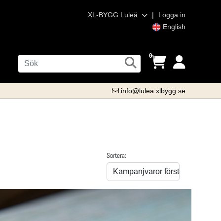
XL-BYGG Luleå
|
Logga in
English
0
info@lulea.xlbygg.se
Sortera: