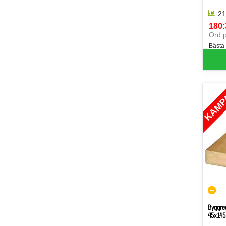
21
180:
SEK 
Ord p
Bästa
KAMP
Byggre
45x145