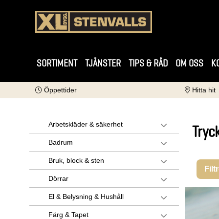
SORTIMENT
TJÄNSTER
TIPS & RÅD
OM OSS
K
Öppettider
Hitta hit
Arbetskläder & säkerhet
Tryc
Badrum
Bruk, block & sten
Filt
Dörrar
El & Belysning & Hushåll
Färg & Tapet