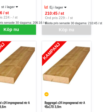
 st i lager
Ej i lager
6 / st
210:45 / st
er ST
SEK per ST
s 224:- / st
Ord pris 229:- / st
ris senaste 30 dagarna:
206:16 / st
Bästa pris senaste 30 dagarna:
210:45 / st
Denna vara går inte att beställa via webben j
Köp nu
Köp nu
ANJ
KAMPANJ
l c14 impregnerad ntr A
Byggregel c14 impregnerad ntr A
3,6m
45x170 3,9m