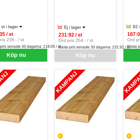
 st i lager
82 
Ej i lager
05 / st
187:0
231:92 / st
per ST
SEK p
SEK per ST
ris 239:- / st
Ord pri
Ord pris 254:- / st
 pris senaste 30 dagarna:
219:05 / st
Bästa p
Bästa pris senaste 30 dagarna:
231:92 / st
Denna vara går inte att beställa via webben
Köp nu
Köp nu
ANJ
KAMPANJ
KAMP