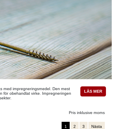
rutas med impregneringsmedel. Den mest
LÄS MER
än för obehandlat virke. Impregneringen
sekter.
Pris inklusive moms
1
2
3
Nästa