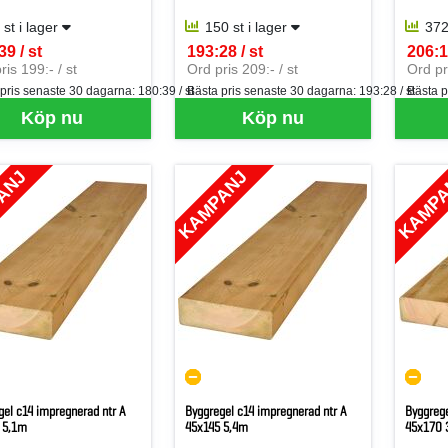
 st i lager
150 st i lager
372
39 / st
193:28 / st
206:1
per ST
SEK per ST
SEK p
ris 199:- / st
Ord pris 209:- / st
Ord pri
 pris senaste 30 dagarna:
180:39 / st
Bästa pris senaste 30 dagarna:
193:28 / st
Bästa p
Köp nu
Köp nu
ANJ
KAMPANJ
KAMP
gel c14 impregnerad ntr A
Byggregel c14 impregnerad ntr A
Byggrege
 5,1m
45x145 5,4m
45x170 