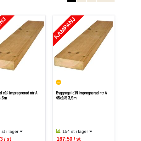
ANJ
KAMPANJ
l c14 impregnerad ntr A
Byggregel c14 impregnerad ntr A
3,6m
45x145 3,9m
 st i lager
154 st i lager
3 / st
167:50 / st