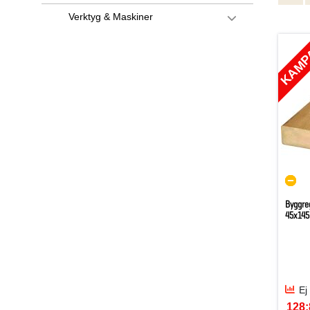
Verktyg & Maskiner
KAMP
Byggre
45x145
Ej
128: