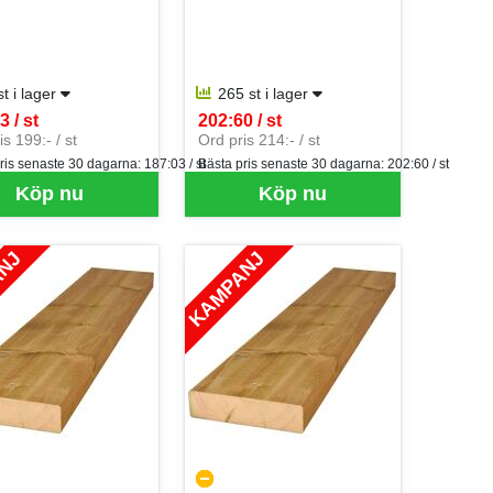
st i lager
265 st i lager
3 / st
202:60 / st
er ST
SEK per ST
s 199:- / st
Ord pris 214:- / st
ris senaste 30 dagarna:
187:03 / st
Bästa pris senaste 30 dagarna:
202:60 / st
 just nu, vänligen kontakta butiken för mer information.
Köp nu
Köp nu
ANJ
KAMPANJ