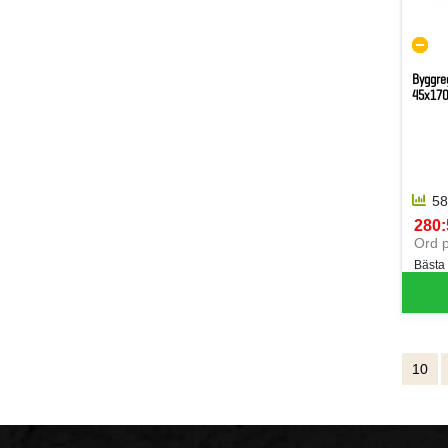
Byggre
45x170
58
280:
SEK 
Ord p
Bästa
10