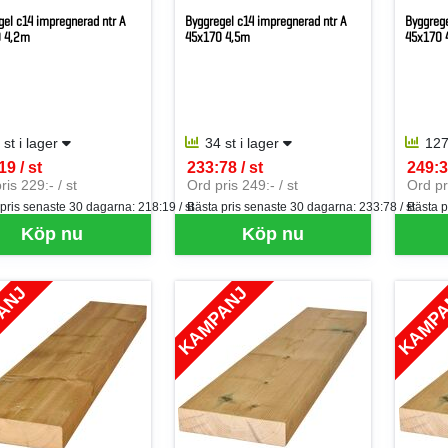
gel c14 impregnerad ntr A
Byggregel c14 impregnerad ntr A
Byggrege
 4,2m
45x170 4,5m
45x170 
 st i lager
34 st i lager
127
19 / st
233:78 / st
249:3
per ST
SEK per ST
SEK p
ris 229:- / st
Ord pris 249:- / st
Ord pri
 pris senaste 30 dagarna:
218:19 / st
Bästa pris senaste 30 dagarna:
233:78 / st
Bästa p
Köp nu
Köp nu
ANJ
KAMPANJ
KAMP