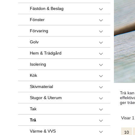
Fästdon & Beslag
Fönster
Förvaring
Golv
Hem & Trädgård
Isolering
Kök
Skivmaterial
Trä kan
effekti
Stugor & Uterum
ger trä
Tak
Visar 1
Trä
Värme & VVS
10