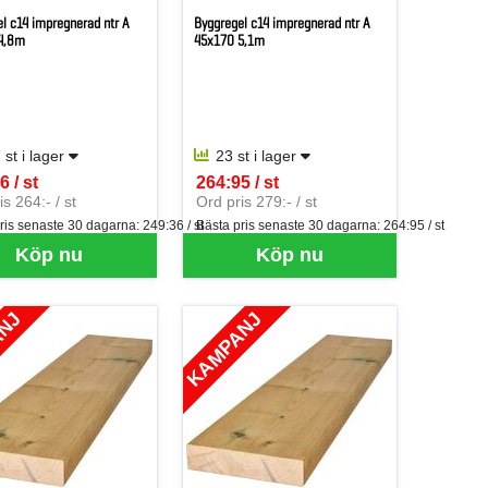
l c14 impregnerad ntr A
Byggregel c14 impregnerad ntr A
4,8m
45x170 5,1m
 st i lager
23 st i lager
6 / st
264:95 / st
er ST
SEK per ST
s 264:- / st
Ord pris 279:- / st
ris senaste 30 dagarna:
249:36 / st
Bästa pris senaste 30 dagarna:
264:95 / st
Köp nu
Köp nu
ANJ
KAMPANJ