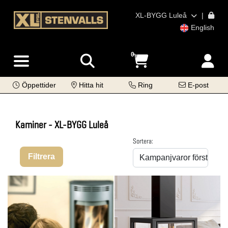
XL-BYGG Luleå
|
English
0
Öppettider
Hitta hit
Ring
E-post
Kaminer - XL-BYGG Luleå
Sortera:
Filtrera