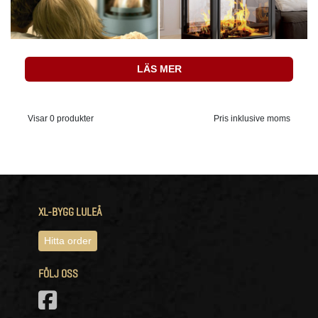
LÄS MER
Visar 0 produkter
Pris inklusive moms
XL-BYGG LULEÅ
Hitta order
FÖLJ OSS