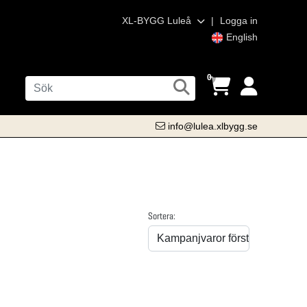
XL-BYGG Luleå
|
Logga in
English
0
info@lulea.xlbygg.se
Sortera: