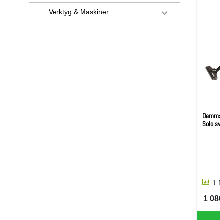
Verktyg & Maskiner
Dammsu
Solo s
1 
1 08
SEK 