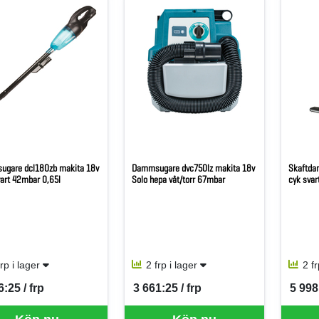
gare dcl180zb makita 18v
Dammsugare dvc750lz makita 18v
Skaftda
vart 42mbar 0,65l
Solo hepa våt/torr 67mbar
cyk sva
frp i lager
2 frp i lager
2 f
6:25 / frp
3 661:25 / frp
5 998
per FRP
SEK per FRP
SEK p