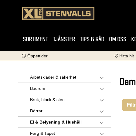
SORTIMENT
TJÄNSTER
TIPS & RÅD
OM OSS
K
Öppettider
Hitta hit
Arbetskläder & säkerhet
Damm
Badrum
Bruk, block & sten
Filt
Dörrar
El & Belysning & Hushåll
Färg & Tapet