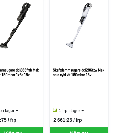
mmsugare dcl286frtb Mak
Skaftdammsugare dcl286fzw Mak
rt 180mbar 1x5a 18v
solo cykl vit 180mbar 18v
rp i lager
1 frp i lager
:75 / frp
2 661:25 / frp
er FRP
SEK per FRP