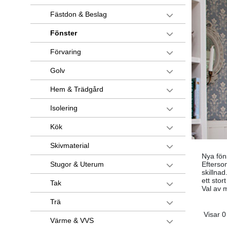
Fästdon & Beslag
Fönster
Förvaring
Golv
Hem & Trädgård
Isolering
Kök
Skivmaterial
Nya fön
Efterso
Stugor & Uterum
skillnad
ett stor
Tak
Val av m
Trä
Visar 0
Värme & VVS