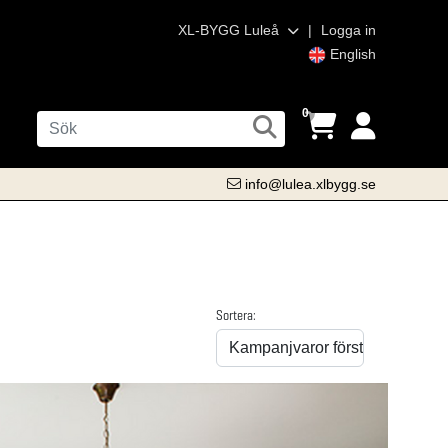
XL-BYGG Luleå
|
Logga in
English
0
info@lulea.xlbygg.se
Sortera: