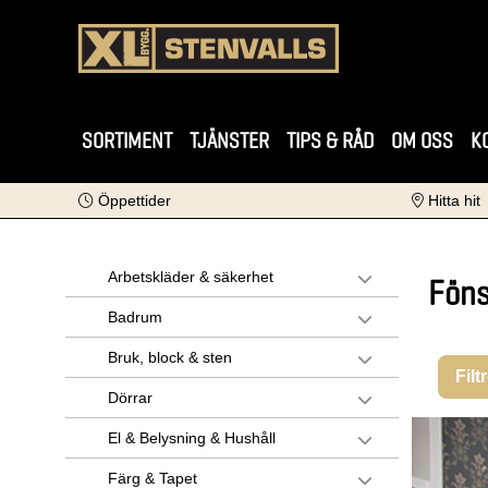
SORTIMENT
TJÄNSTER
TIPS & RÅD
OM OSS
K
Öppettider
Hitta hit
Arbetskläder & säkerhet
Föns
Badrum
Bruk, block & sten
Filt
Dörrar
El & Belysning & Hushåll
Färg & Tapet