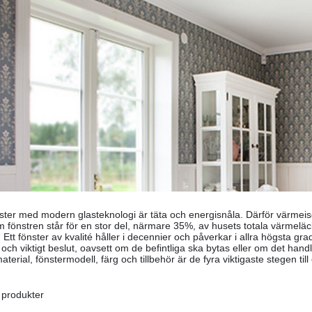
ster med modern glasteknologi är täta och energisnåla. Därför värmeiso
m fönstren står för en stor del, närmare 35%, av husets totala värmeläc
. Ett fönster av kvalité håller i decennier och påverkar i allra högsta gra
t och viktigt beslut, oavsett om de befintliga ska bytas eller om det handla
aterial, fönstermodell, färg och tillbehör är de fyra viktigaste stegen till
 produkter