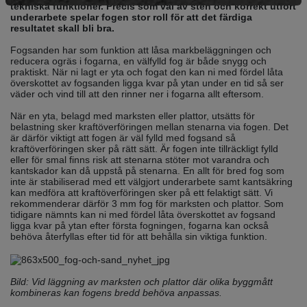
tekniska funktioner. Precis som val av sten och korrekt utfört
underarbete spelar fogen stor roll för att det färdiga
resultatet skall bli bra.
Fogsanden har som funktion att låsa markbeläggningen och
reducera ogräs i fogarna, en välfylld fog är både snygg och
praktiskt. När ni lagt er yta och fogat den kan ni med fördel låta
överskottet av fogsanden ligga kvar på ytan under en tid så ser
väder och vind till att den rinner ner i fogarna allt eftersom.
När en yta, belagd med marksten eller plattor, utsätts för
belastning sker kraftöverföringen mellan stenarna via fogen. Det
är därför viktigt att fogen är väl fylld med fogsand så
kraftöverföringen sker på rätt sätt. Är fogen inte tillräckligt fylld
eller för smal finns risk att stenarna stöter mot varandra och
kantskador kan då uppstå på stenarna. En allt för bred fog som
inte är stabiliserad med ett välgjort underarbete samt kantsäkring
kan medföra att kraftöverföringen sker på ett felaktigt sätt. Vi
rekommenderar därför 3 mm fog för marksten och plattor. Som
tidigare nämnts kan ni med fördel låta överskottet av fogsand
ligga kvar på ytan efter första fogningen, fogarna kan också
behöva återfyllas efter tid för att behålla sin viktiga funktion.
Bild: Vid läggning av marksten och plattor där olika byggmått
kombineras kan fogens bredd behöva anpassas.