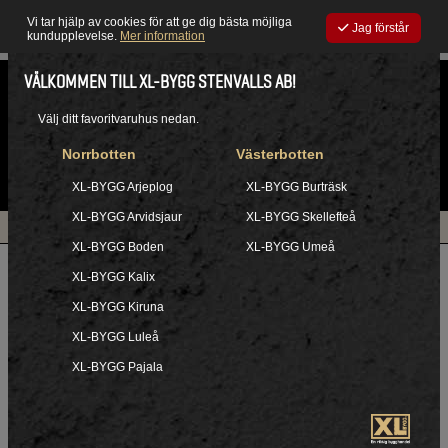
Vi tar hjälp av cookies för att ge dig bästa möjliga
Jag förstår
kundupplevelse.
Mer information
VÄLKOMMEN TILL XL-BYGG STENVALLS AB!
Gemensamt
|
Välj ditt favoritvaruhus nedan.
Norrbotten
Västerbotten
0
XL-BYGG Arjeplog
XL-BYGG Burträsk
XL-BYGG Arvidsjaur
XL-BYGG Skellefteå
Öppettider
Hitta hit
XL-BYGG Boden
XL-BYGG Umeå
XL-BYGG Kalix
Fog och fogsand
XL-BYGG Kiruna
Kort och gott om fog och fogsand.
XL-BYGG Luleå
XL-BYGG Pajala
När man lägger marksten eller plattor är det lätt att glömma
bort fogen och dess betydelse. Fogen mellan stenarna är
inte bara viktig i estetiskt hänseende, utan har flera viktiga