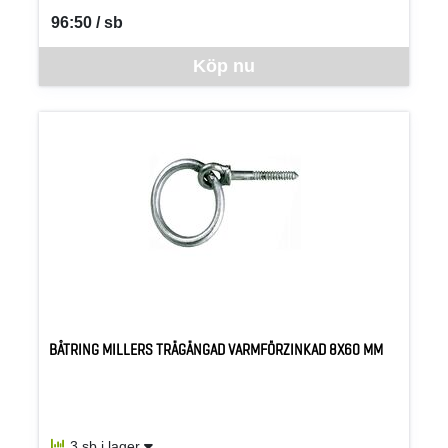
96:50 / sb
SEK per SB
Denna vara går inte att beställa via webben just nu, vänligen kon
Köp nu
BÅTRING MILLERS TRÄGÄNGAD VARMFÖRZINKAD 8X60 MM
3 sb i lager