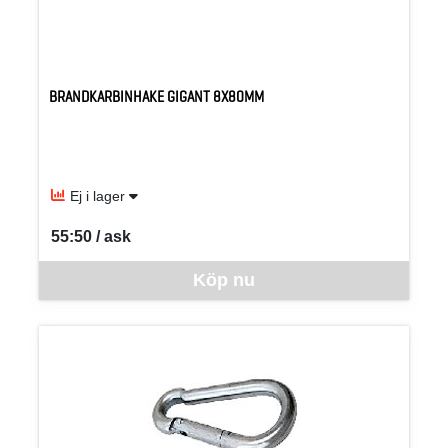
BRANDKARBINHAKE GIGANT 8X80MM
Ej i lager
55:50 / ask
SEK per ASK
Denna vara går inte att beställa via webben just nu, vänligen kon
Köp nu