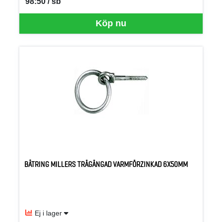
98:50 / sb
SEK per SB
Köp nu
BÅTRING MILLERS TRÄGÄNGAD VARMFÖRZINKAD 6X50MM
Ej i lager