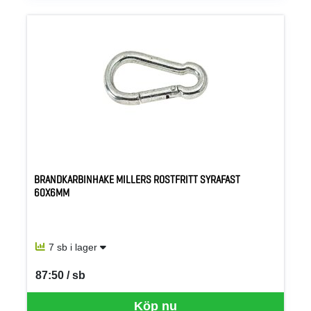
BRANDKARBINHAKE MILLERS ROSTFRITT SYRAFAST
60X6MM
7 sb i lager
87:50 / sb
SEK per SB
Köp nu