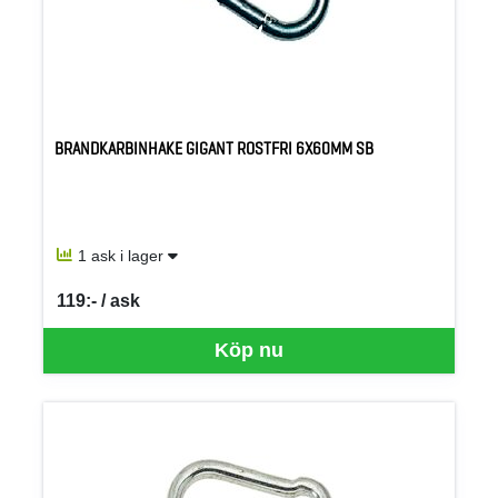
BRANDKARBINHAKE GIGANT ROSTFRI 6X60MM SB
1 ask i lager
119:- / ask
SEK per ASK
Köp nu