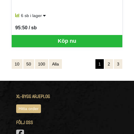
6 sb i lager
95:50 / sb
SEK per SB
Köp nu
10
50
100
Alla
1
2
3
XL-BYGG ARJEPLOG
Hitta order
FÖLJ OSS