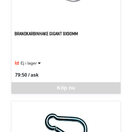
BRANDKARBINHAKE GIGANT 9X90MM
Ej i lager
79:50 / ask
SEK per ASK
Denna vara går inte att beställa via webben just nu, vänligen kon
Köp nu