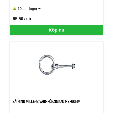
10 sb i lager
95:50 / sb
SEK per SB
Köp nu
BÅTRING MILLERS VARMFÖRZINKAD M8X60MM