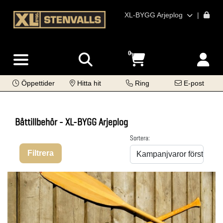
XL-BYGG Arjeplog
|
0
Öppettider
Hitta hit
Ring
E-post
Båttillbehör - XL-BYGG Arjeplog
Sortera:
Filtrera