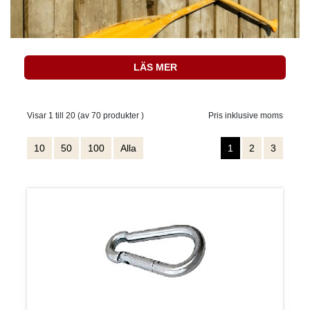
LÄS MER
Visar 1 till 20 (av 70 produkter )
Pris inklusive moms
10
50
100
Alla
1
2
3