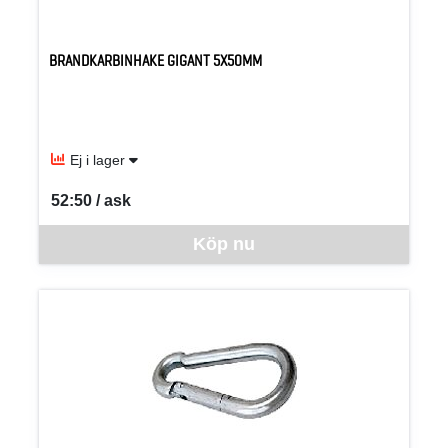
BRANDKARBINHAKE GIGANT 5X50MM
Ej i lager
52:50 / ask
SEK per ASK
Denna vara går inte att beställa via webben just nu, vänligen kon
Köp nu