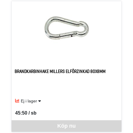
BRANDKARBINHAKE MILLERS ELFÖRZINKAD 80X8MM
Ej i lager
45:50 / sb
SEK per SB
Denna vara går inte att beställa via webben just nu, vänligen kon
Köp nu