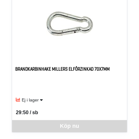
BRANDKARBINHAKE MILLERS ELFÖRZINKAD 70X7MM
Ej i lager
29:50 / sb
SEK per SB
Denna vara går inte att beställa via webben just nu, vänligen kon
Köp nu