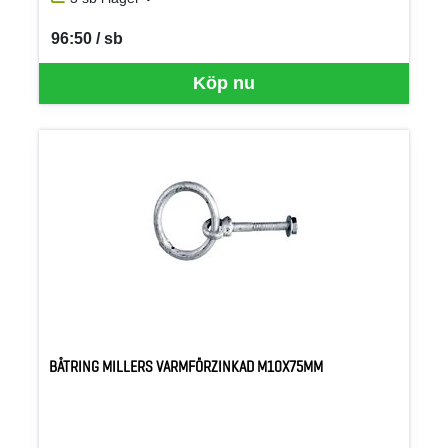
96:50 / sb
SEK per SB
Köp nu
BÅTRING MILLERS VARMFÖRZINKAD M10X75MM