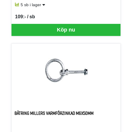
5 sb i lager
109:- / sb
SEK per SB
Köp nu
BÅTRING MILLERS VARMFÖRZINKAD M6X50MM