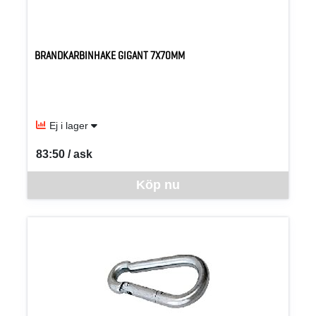
BRANDKARBINHAKE GIGANT 7X70MM
Ej i lager
83:50 / ask
SEK per ASK
Denna vara går inte att beställa via webben just nu, vänligen kon
Köp nu