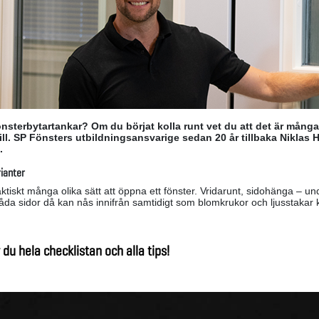
önsterbytartankar? Om du börjat kolla runt vet du att det är många
till. SP Fönsters utbildningsansvarige sedan 20 år tillbaka Niklas 
a.
ianter
aktiskt många olika sätt att öppna ett fönster. Vridarunt, sidohänga – un
åda sidor då kan nås innifrån samtidigt som blomkrukor och ljusstakar k
 du hela checklistan och alla tips!