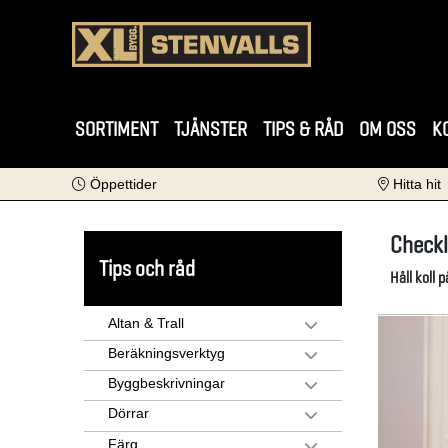
SORTIMENT
TJÄNSTER
TIPS & RÅD
OM OSS
K
Öppettider
Hitta hit
Checkl
Tips och råd
Håll koll 
Altan & Trall
Beräkningsverktyg
Byggbeskrivningar
Dörrar
Färg