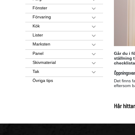
Fönster
Förvaring
Kök
Lister
Marksten
Panel
Går du i f
ställning 
Skivmaterial
checklist
Tak
Öppningsvar
Övriga tips
Det finns f
eftersom b
Här hittar