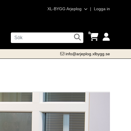
XL-BYGG Arjeplog
|
Logga in
0
info@arjeplog.xlbygg.se