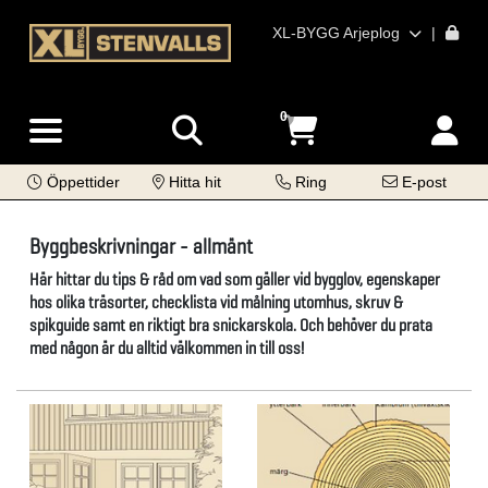
XL-BYGG Arjeplog
|
0
Öppettider
Hitta hit
Ring
E-post
Byggbeskrivningar - allmänt
Här hittar du tips & råd om vad som gäller vid bygglov, egenskaper
hos olika träsorter, checklista vid målning utomhus, skruv &
spikguide samt en riktigt bra snickarskola. Och behöver du prata
med någon är du alltid välkommen in till oss!