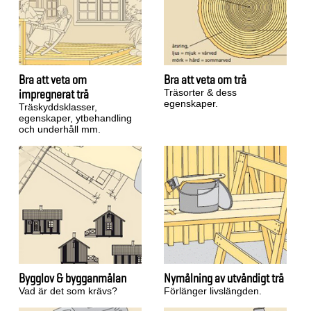
Bra att veta om
Bra att veta om trä
impregnerat trä
Träsorter & dess
egenskaper.
Träskyddsklasser,
egenskaper, ytbehandling
och underhåll mm.
Bygglov & bygganmälan
Nymålning av utvändigt trä
Vad är det som krävs?
Förlänger livslängden.