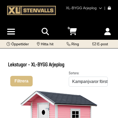
XL-BYGG Arjeplog
|
0
Öppettider
Hitta hit
Ring
E-post
Lekstugor - XL-BYGG Arjeplog
Sortera:
Filtrera