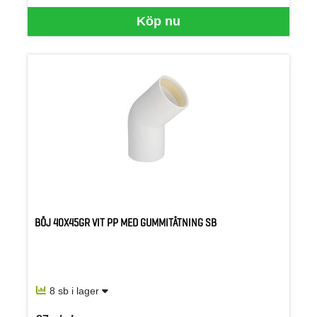
Köp nu
BÖJ 40X45GR VIT PP MED GUMMITÄTNING SB
8 sb i lager