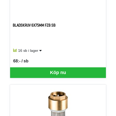
BLADSKRUV 6X75MM FZB SB
16 sb i lager
68:- / sb
SEK per SB
Köp nu