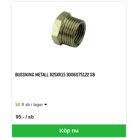
BUSSNING METALL R25XR15 3006075122 SB
8 sb i lager
95:- / sb
SEK per SB
Köp nu