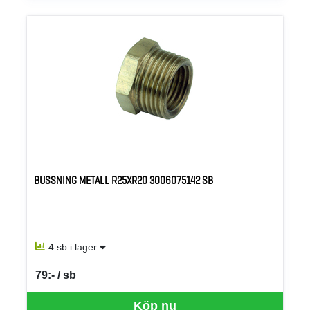
BUSSNING METALL R25XR20 3006075142 SB
4 sb i lager
79:- / sb
SEK per SB
Köp nu