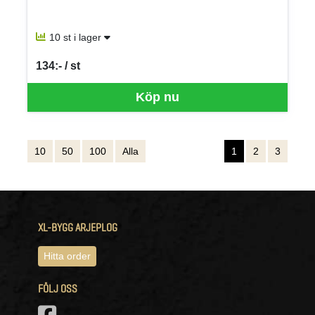
10 st i lager
134:- / st
SEK per ST
Köp nu
10
50
100
Alla
1
2
3
XL-BYGG ARJEPLOG
Hitta order
FÖLJ OSS