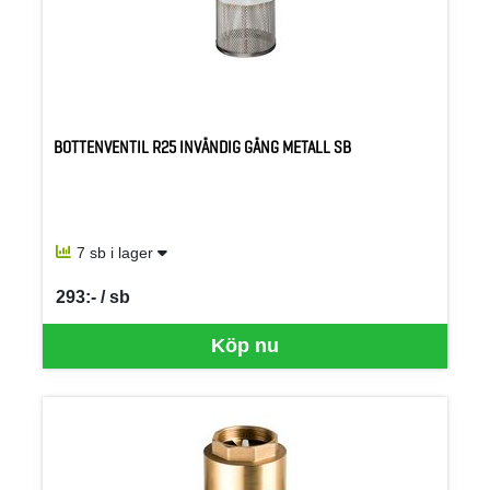
BOTTENVENTIL R25 INVÄNDIG GÄNG METALL SB
7 sb i lager
293:- / sb
SEK per SB
Köp nu