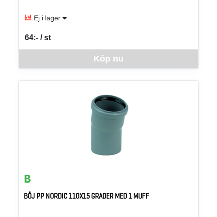
Ej i lager
64:- / st
SEK per ST
Denna vara går inte att beställa via webben just nu, vänligen kon
Köp nu
BÖJ PP NORDIC 110X15 GRADER MED 1 MUFF