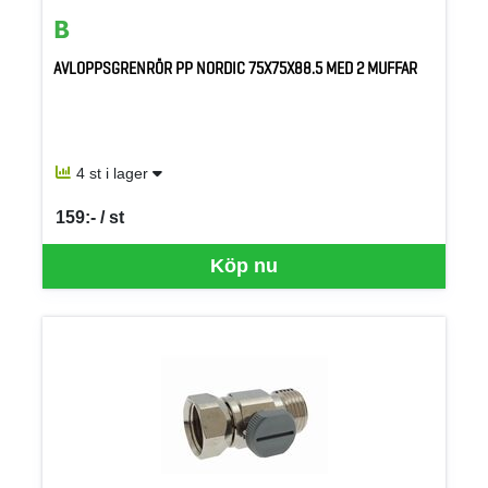
AVLOPPSGRENRÖR PP NORDIC 75X75X88.5 MED 2 MUFFAR
4 st i lager
159:- / st
SEK per ST
Köp nu