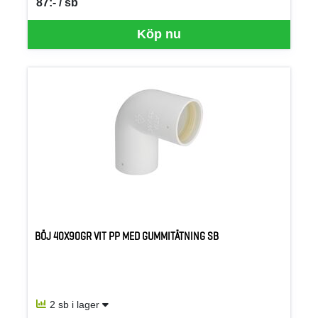
87:- / sb
SEK per SB
Köp nu
BÖJ 40X90GR VIT PP MED GUMMITÄTNING SB
2 sb i lager