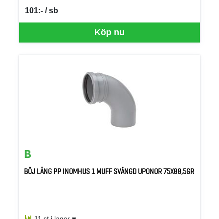
101:- / sb
SEK per SB
Köp nu
BÖJ LÅNG PP INOMHUS 1 MUFF SVÄNGD UPONOR 75X88,5GR
11 st i lager