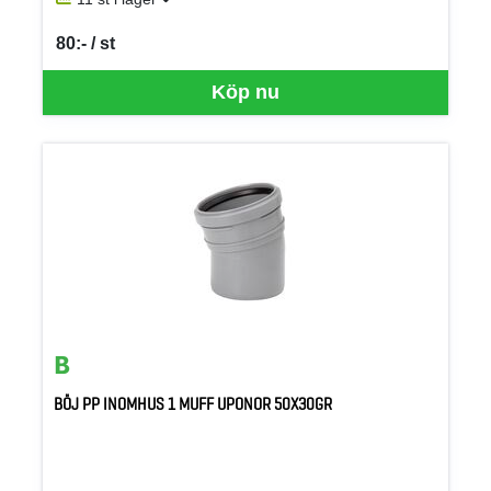
80:- / st
SEK per ST
Köp nu
BÖJ PP INOMHUS 1 MUFF UPONOR 50X30GR