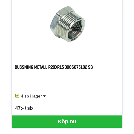
BUSSNING METALL R20XR15 3006075102 SB
4 sb i lager
47:- / sb
SEK per SB
Köp nu