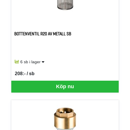
BOTTENVENTIL R20 AV METALL SB
6 sb i lager
208:- / sb
SEK per SB
Köp nu