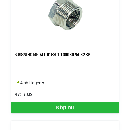
BUSSNING METALL R15XR10 3006075062 SB
4 sb i lager
47:- / sb
SEK per SB
Köp nu