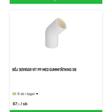
BÖJ 32X45GR VIT PP MED GUMMITÄTNING SB
8 sb i lager
87:- / sb
SEK per SB