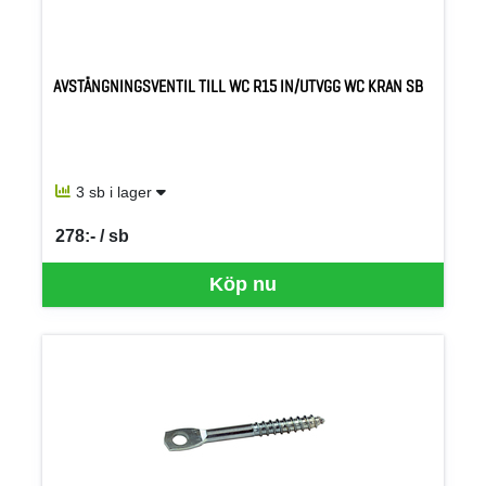
AVSTÄNGNINGSVENTIL TILL WC R15 IN/UTVGG WC KRAN SB
3 sb i lager
278:- / sb
SEK per SB
Köp nu