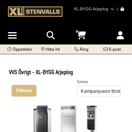
XL-BYGG Arjeplog
|
0
Öppettider
Hitta hit
Ring
E-post
VVS Övrigt - XL-BYGG Arjeplog
Sortera:
Filtrera