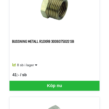
BUSSNING METALL R10XR8 3006075022 SB
8 sb i lager
41:- / sb
SEK per SB
Köp nu