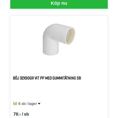
Köp nu
BÖJ 32X90GR VIT PP MED GUMMITÄTNING SB
6 sb i lager
76:- / sb
SEK per SB