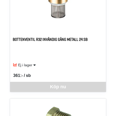
BOTTENVENTIL R32 INVÄNDIG GÄNG METALL 24 SB
Ej i lager
361:- / sb
SEK per SB
Denna vara går inte att beställa via webben just nu, vänligen kon
Köp nu