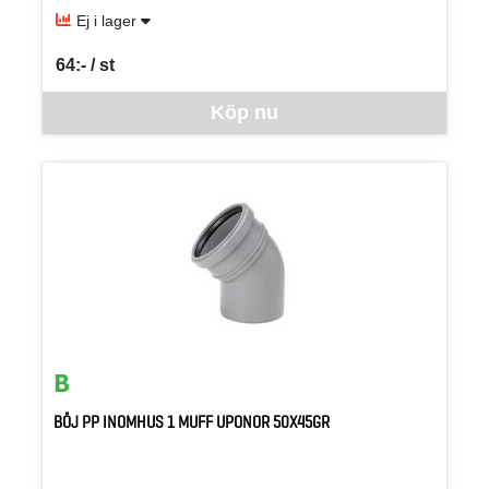
Ej i lager
64:- / st
SEK per ST
Denna vara går inte att beställa via webben just nu, vänligen kon
Köp nu
BÖJ PP INOMHUS 1 MUFF UPONOR 50X45GR