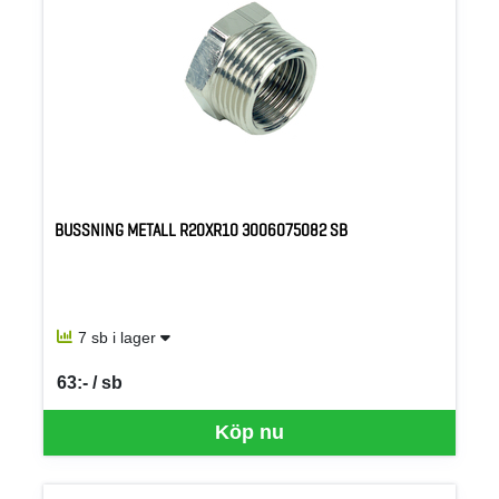
BUSSNING METALL R20XR10 3006075082 SB
7 sb i lager
63:- / sb
SEK per SB
Köp nu