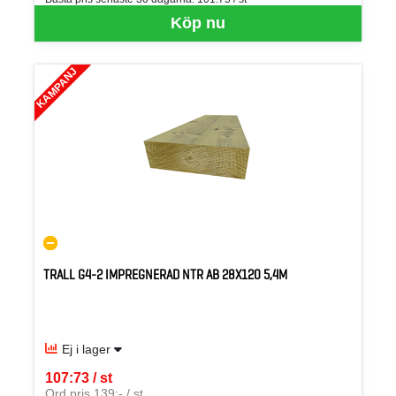
Köp nu
KAMPANJ
TRALL G4-2 IMPREGNERAD NTR AB 28X120 5,4M
Ej i lager
107:73 / st
SEK per ST
Ord pris 139:- / st