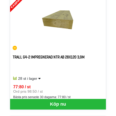
KAMPANJ
TRALL G4-2 IMPREGNERAD NTR AB 28X120 3,9M
28 st i lager
77:80 / st
SEK per ST
Ord pris 98:50 / st
Bästa pris senaste 30 dagarna:
77:80 / st
Köp nu