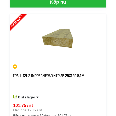
Köp nu
KAMPANJ
TRALL G4-2 IMPREGNERAD NTR AB 28X120 5,1M
8 st i lager
101:75 / st
SEK per ST
Ord pris 129:- / st
Bästa pris senaste 30 dagarna:
101:75 / st