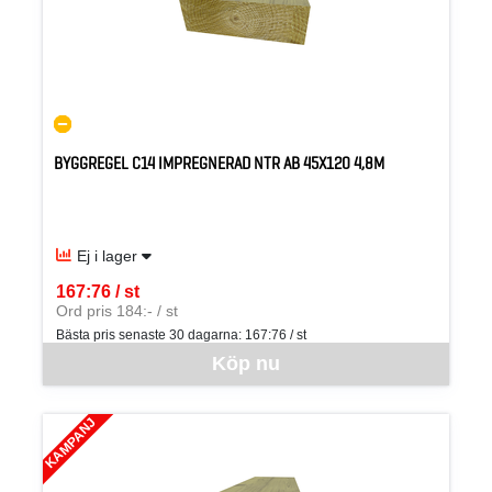
BYGGREGEL C14 IMPREGNERAD NTR AB 45X120 4,8M
Ej i lager
167:76 / st
SEK per ST
Ord pris 184:- / st
Bästa pris senaste 30 dagarna:
167:76 / st
Denna vara går inte att beställa via webben just nu, vänligen kon
Köp nu
KAMPANJ