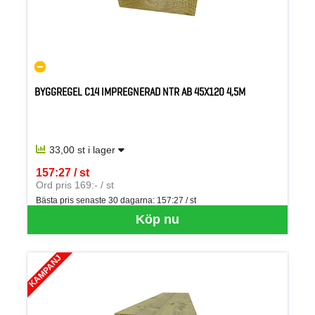
BYGGREGEL C14 IMPREGNERAD NTR AB 45X120 4,5M
33,00 st i lager
157:27 / st
SEK per ST
Ord pris 169:- / st
Bästa pris senaste 30 dagarna:
157:27 / st
Köp nu
KAMPANJ