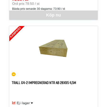
SEK per ST
Ord pris 78:50 / st
Bästa pris senaste 30 dagarna:
73:90 / st
Denna vara går inte att beställa via webben just nu, vänligen kon
Köp nu
KAMPANJ
TRALL G4-2 IMPREGNERAD NTR AB 28X95 4,5M
Ej i lager