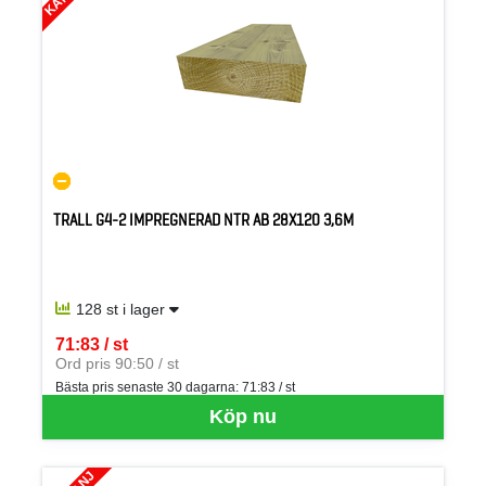
TRALL G4-2 IMPREGNERAD NTR AB 28X120 3,6M
128 st i lager
71:83 / st
SEK per ST
Ord pris 90:50 / st
Bästa pris senaste 30 dagarna:
71:83 / st
Köp nu