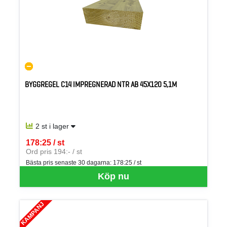
BYGGREGEL C14 IMPREGNERAD NTR AB 45X120 5,1M
2 st i lager
178:25 / st
SEK per ST
Ord pris 194:- / st
Bästa pris senaste 30 dagarna:
178:25 / st
Köp nu
KAMPANJ