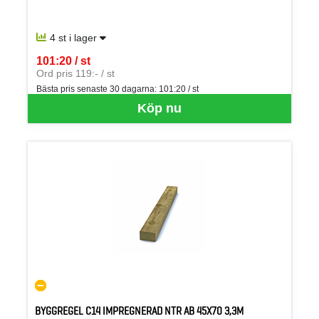
4 st i lager
101:20 / st
SEK per ST
Ord pris 119:- / st
Bästa pris senaste 30 dagarna:
101:20 / st
Köp nu
BYGGREGEL C14 IMPREGNERAD NTR AB 45X70 3,3M