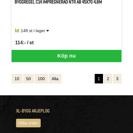
BYGGREGEL C14 IMPREGNERAD NTR AB 45X70 4,8M
148 st i lager
114:- / st
SEK per ST
Köp nu
10
50
100
Alla
1
2
3
XL-BYGG ARJEPLOG
Hitta order