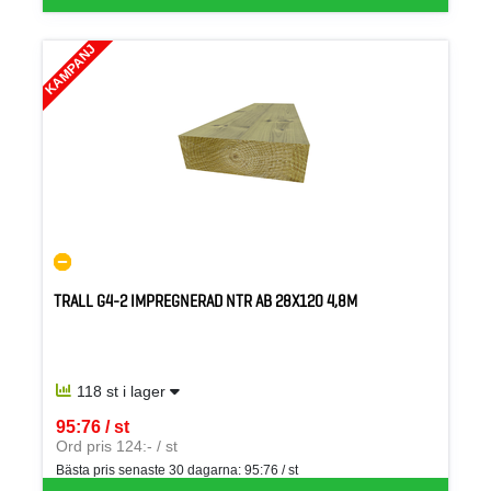
KAMPANJ
TRALL G4-2 IMPREGNERAD NTR AB 28X120 4,8M
118 st i lager
95:76 / st
SEK per ST
Ord pris 124:- / st
Bästa pris senaste 30 dagarna:
95:76 / st