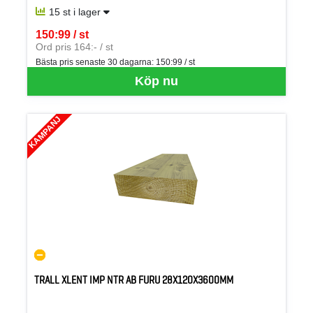
15 st i lager
150:99 / st
SEK per ST
Ord pris 164:- / st
Bästa pris senaste 30 dagarna:
150:99 / st
Köp nu
KAMPANJ
TRALL XLENT IMP NTR AB FURU 28X120X3600MM