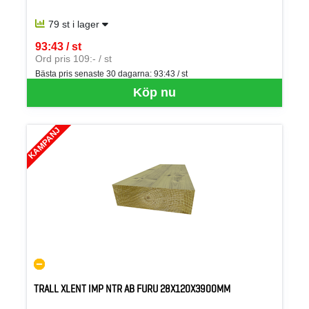
79 st i lager
93:43 / st
SEK per ST
Ord pris 109:- / st
Bästa pris senaste 30 dagarna:
93:43 / st
Köp nu
KAMPANJ
TRALL XLENT IMP NTR AB FURU 28X120X3900MM