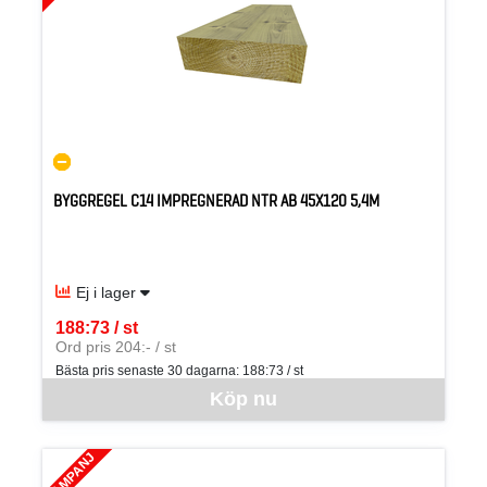
BYGGREGEL C14 IMPREGNERAD NTR AB 45X120 5,4M
Ej i lager
188:73 / st
SEK per ST
Ord pris 204:- / st
Bästa pris senaste 30 dagarna:
188:73 / st
Denna vara går inte att beställa via webben just nu, vänligen kon
Köp nu
KAMPANJ