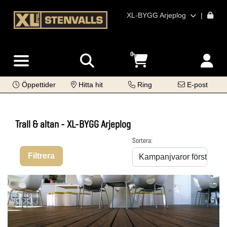
XL-BYGG Arjeplog
|
0
Öppettider
Hitta hit
Ring
E-post
Trall & altan - XL-BYGG Arjeplog
Sortera:
Filtrera