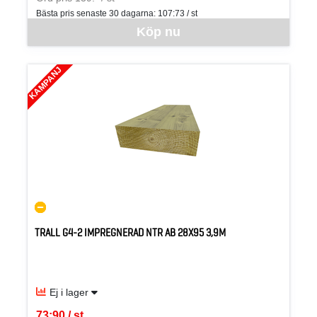
Bästa pris senaste 30 dagarna:
107:73 / st
Denna vara går inte att beställa via webben just nu, vänligen kon
Köp nu
KAMPANJ
TRALL G4-2 IMPREGNERAD NTR AB 28X95 3,9M
Ej i lager
73:90 / st