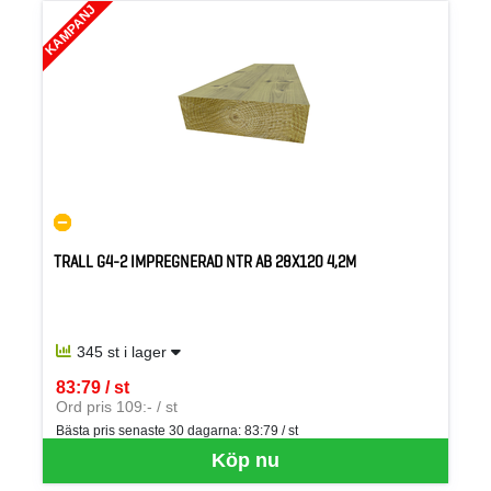
KAMPANJ
TRALL G4-2 IMPREGNERAD NTR AB 28X120 4,2M
345 st i lager
83:79 / st
SEK per ST
Ord pris 109:- / st
Bästa pris senaste 30 dagarna:
83:79 / st
Köp nu