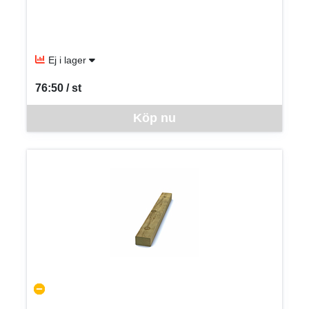
Ej i lager
76:50 / st
SEK per ST
Denna vara går inte att beställa via webben just nu, vänligen kon
Köp nu