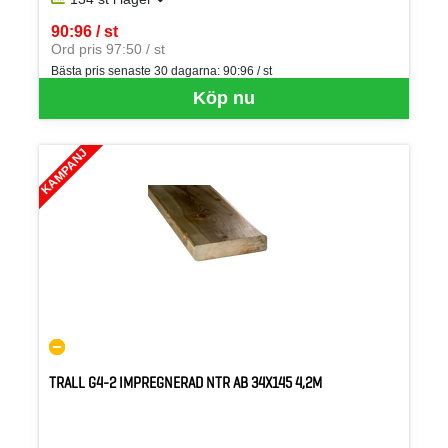
90:96 / st
SEK per ST
Ord pris 97:50 / st
Bästa pris senaste 30 dagarna:
90:96 / st
Köp nu
KAMPANJ
TRALL G4-2 IMPREGNERAD NTR AB 34X145 4,2M