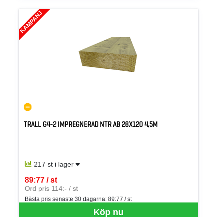
KAMPANJ
TRALL G4-2 IMPREGNERAD NTR AB 28X120 4,5M
217 st i lager
89:77 / st
SEK per ST
Ord pris 114:- / st
Bästa pris senaste 30 dagarna:
89:77 / st
Köp nu