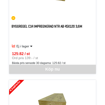
BYGGREGEL C14 IMPREGNERAD NTR AB 45X120 3,6M
Ej i lager
125:82 / st
SEK per ST
Ord pris 139:- / st
Bästa pris senaste 30 dagarna:
125:82 / st
Denna vara går inte att beställa via webben just nu, vänligen kon
Köp nu
KAMPANJ