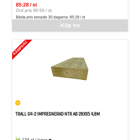
85:28 / st
SEK per ST
Ord pris 90:50 / st
Bästa pris senaste 30 dagarna:
85:28 / st
Denna vara går inte att beställa via webben just nu, vänligen kon
Köp nu
KAMPANJ
TRALL G4-2 IMPREGNERAD NTR AB 28X95 4,8M
134 st i lager