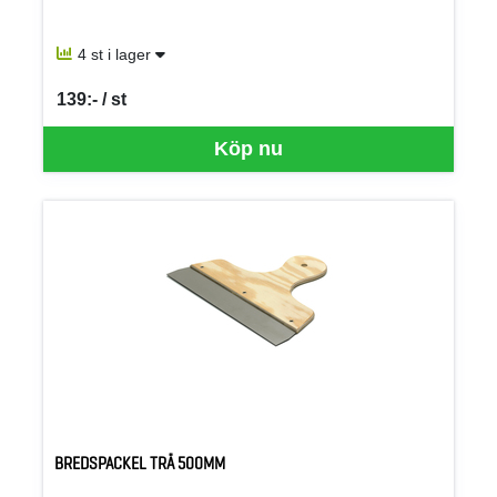
4 st i lager
139:- / st
SEK per ST
Köp nu
BREDSPACKEL TRÄ 500MM