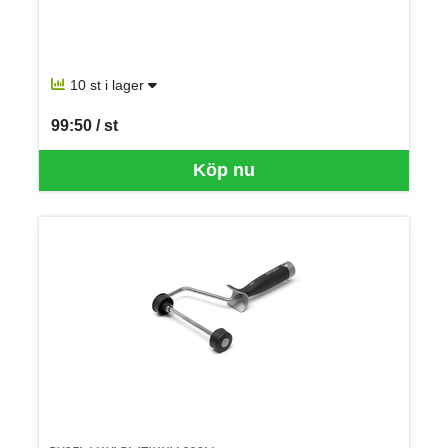
10 st i lager
99:50 / st
SEK per ST
Köp nu