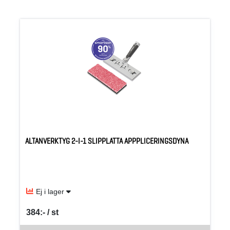
ALTANVERKTYG 2-I-1 SLIPPLATTA APPPLICERINGSDYNA
Ej i lager
384:- / st
SEK per ST
Denna vara går inte att beställa via webben just nu, vänligen kon