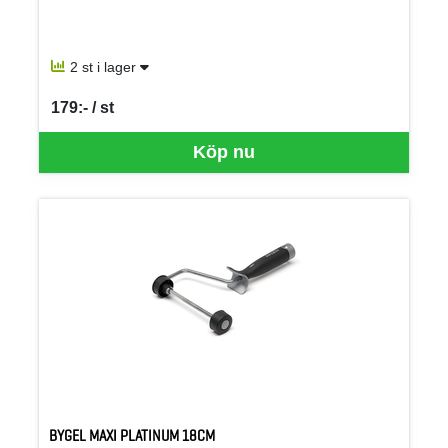
2 st i lager
179:- / st
SEK per ST
Köp nu
BYGEL MAXI PLATINUM 18CM