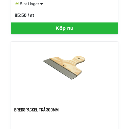
5 st i lager
85:50 / st
SEK per ST
Köp nu
BREDSPACKEL TRÄ 300MM