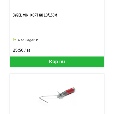
BYGEL MINI KORT GO 10/15CM
4 st i lager
25:50 / st
SEK per ST
Köp nu