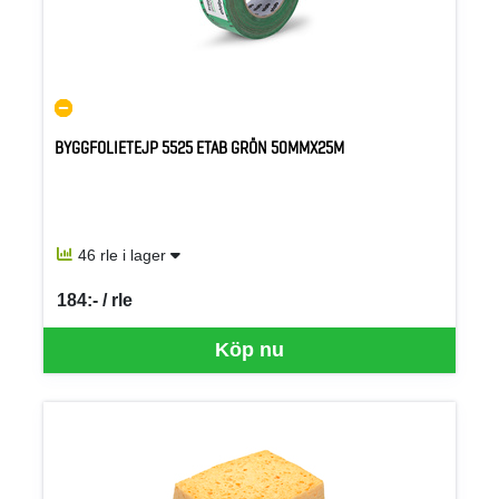
BYGGFOLIETEJP 5525 ETAB GRÖN 50MMX25M
46 rle i lager
184:- / rle
SEK per RLE
Köp nu