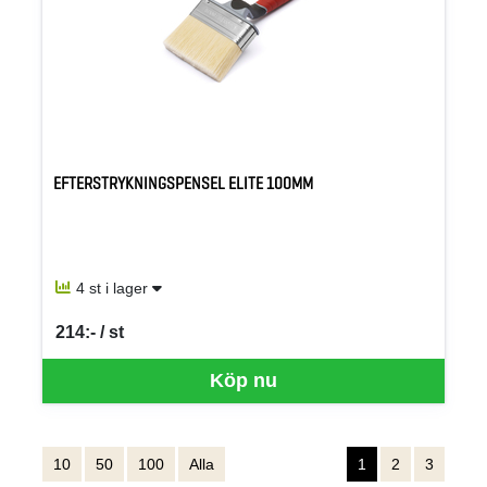
EFTERSTRYKNINGSPENSEL ELITE 100MM
4 st i lager
214:- / st
SEK per ST
Köp nu
10
50
100
Alla
1
2
3