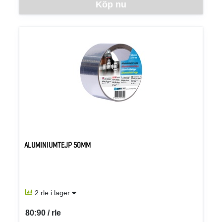
Köp nu
ALUMINIUMTEJP 50MM
2 rle i lager
80:90 / rle
SEK per RLE