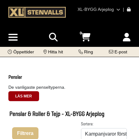
XL-BYGG Arjeplog
|
0
Öppettider
Hitta hit
Ring
E-post
Penslar
De vanligaste penseltyperna.
LÄS MER
Penslar & Roller & Tejp - XL-BYGG Arjeplog
Sortera:
Filtrera