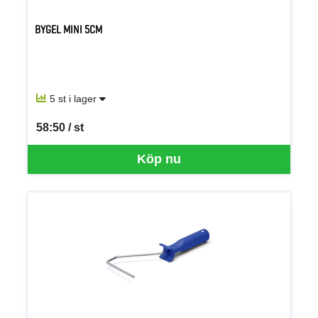
BYGEL MINI 5CM
5 st i lager
58:50 / st
SEK per ST
Köp nu