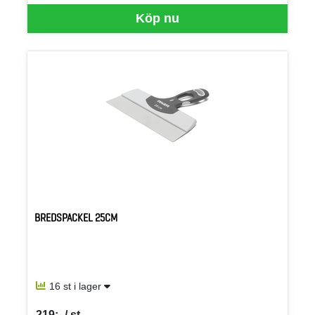
Köp nu
BREDSPACKEL 25CM
16 st i lager
219:- / st