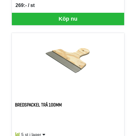
269:- / st
SEK per ST
Köp nu
BREDSPACKEL TRÄ 100MM
5 st i lager