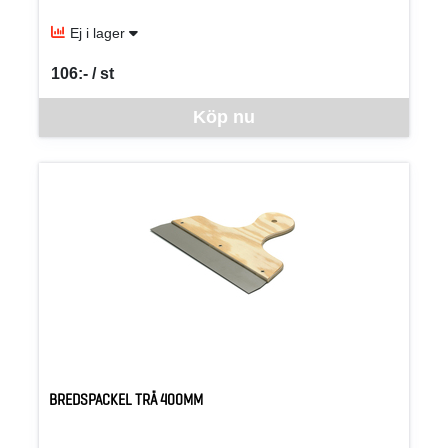
Ej i lager
106:- / st
SEK per ST
Denna vara går inte att beställa via webben just nu, vänligen kon
Köp nu
BREDSPACKEL TRÄ 400MM