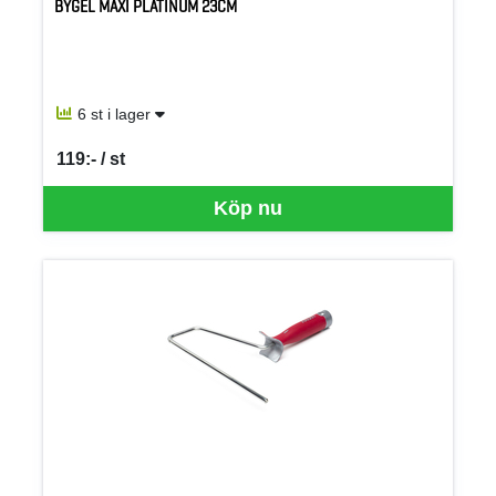
BYGEL MAXI PLATINUM 23CM
6 st i lager
119:- / st
SEK per ST
Köp nu