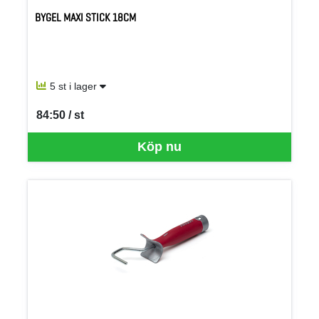
BYGEL MAXI STICK 18CM
5 st i lager
84:50 / st
SEK per ST
Köp nu