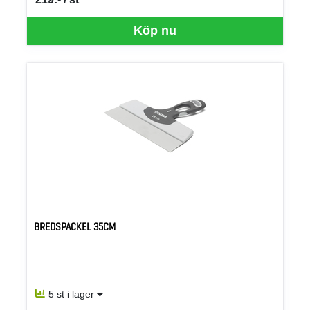
SEK per ST
Köp nu
BREDSPACKEL 35CM
5 st i lager