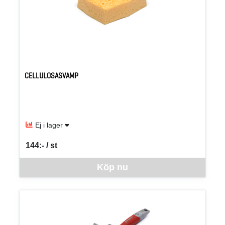
CELLULOSASVAMP
Ej i lager
144:- / st
SEK per ST
Denna vara går inte att beställa via webben just nu, vänligen kon
Köp nu