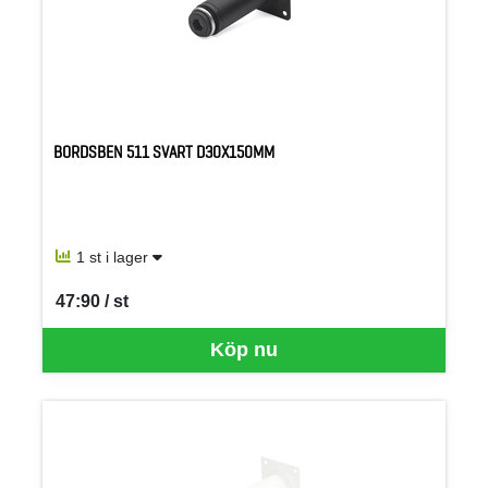
BORDSBEN 511 SVART D30X150MM
1 st i lager
47:90 / st
SEK per ST
Köp nu