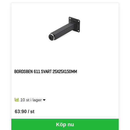
BORDSBEN 611 SVART 25X25X150MM
10 st i lager
63:90 / st
SEK per ST
Köp nu