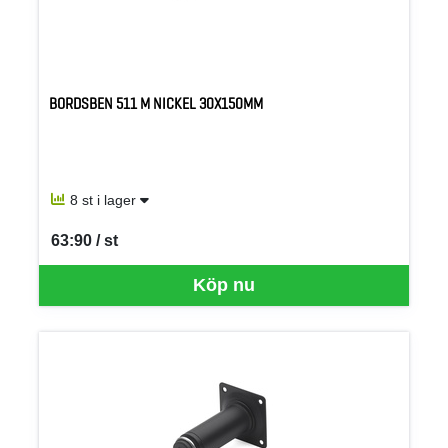
BORDSBEN 511 M NICKEL 30X150MM
8 st i lager
63:90 / st
SEK per ST
Köp nu