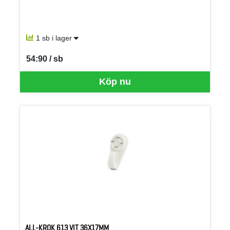
1 sb i lager
54:90 / sb
SEK per SB
Köp nu
ALL-KROK 613 VIT 36X17MM