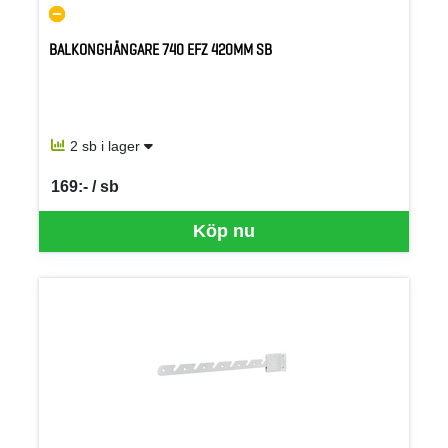
BALKONGHÄNGARE 740 EFZ 420MM SB
2 sb i lager
169:- / sb
SEK per SB
Köp nu