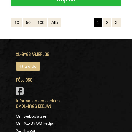
10
50
100
Alla
1
2
3
XL-BYGG ARJEPLOG
Hitta order
FÖLJ OSS
Information om cookies
OM XL-BYGG KEDJAN
Om webbplatsen
Om XL-BYGG kedjan
XL-Hjälpen