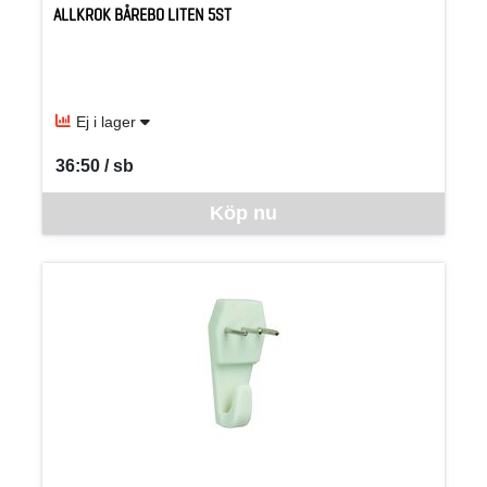
ALLKROK BÅREBO LITEN 5ST
Ej i lager
36:50 / sb
SEK per SB
Denna vara går inte att beställa via webben just nu, vänligen kon
Köp nu