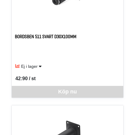
BORDSBEN 511 SVART D30X100MM
Ej i lager
42:90 / st
SEK per ST
Denna vara går inte att beställa via webben just nu, vänligen kon
Köp nu