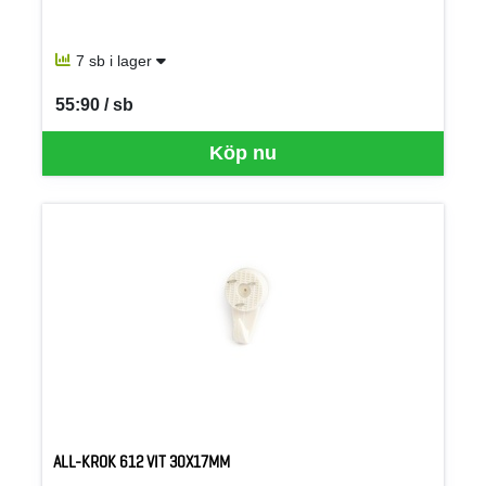
7 sb i lager
55:90 / sb
SEK per SB
Köp nu
ALL-KROK 612 VIT 30X17MM