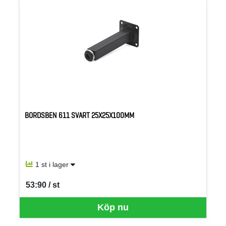
BORDSBEN 611 SVART 25X25X100MM
1 st i lager
53:90 / st
SEK per ST
Köp nu