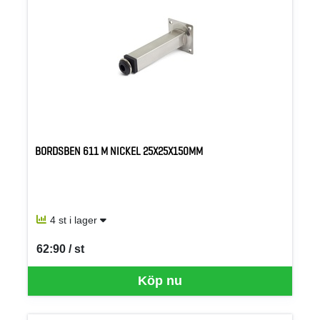
BORDSBEN 611 M NICKEL 25X25X150MM
4 st i lager
62:90 / st
SEK per ST
Köp nu