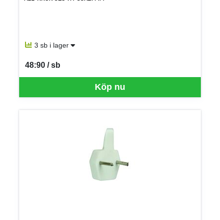
3 sb i lager
48:90 / sb
SEK per SB
Köp nu