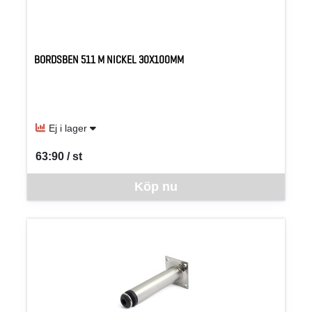
BORDSBEN 511 M NICKEL 30X100MM
Ej i lager
63:90 / st
SEK per ST
Denna vara går inte att beställa via webben just nu, vänligen kon
Köp nu