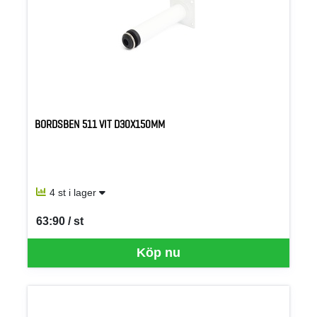
BORDSBEN 511 VIT D30X150MM
4 st i lager
63:90 / st
SEK per ST
Köp nu