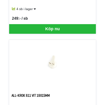
4 sb i lager
249:- / sb
SEK per SB
Köp nu
ALL-KROK 611 VIT 19X15MM