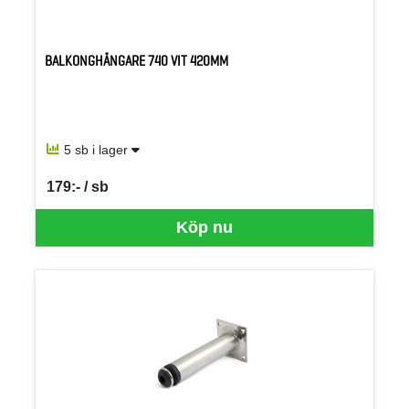
BALKONGHÄNGARE 740 VIT 420MM
5 sb i lager
179:- / sb
SEK per SB
Köp nu