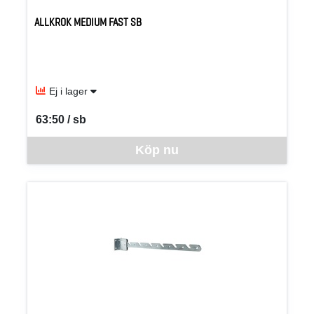
ALLKROK MEDIUM FAST SB
Ej i lager
63:50 / sb
SEK per SB
Denna vara går inte att beställa via webben just nu, vänligen kon
Köp nu