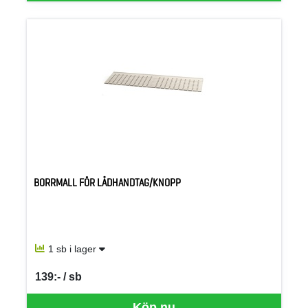
BORRMALL FÖR LÅDHANDTAG/KNOPP
1 sb i lager
139:- / sb
SEK per SB
Köp nu