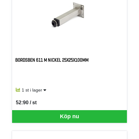
BORDSBEN 611 M NICKEL 25X25X100MM
1 st i lager
52:90 / st
SEK per ST
Köp nu