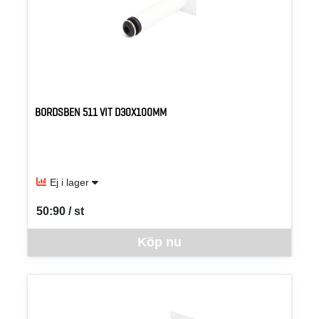
BORDSBEN 511 VIT D30X100MM
Ej i lager
50:90 / st
SEK per ST
Denna vara går inte att beställa via webben just nu, vänligen kon
Köp nu