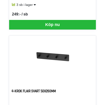
3 sb i lager
249:- / sb
SEK per SB
Köp nu
4-KROK FLAIR SVART 50X260MM