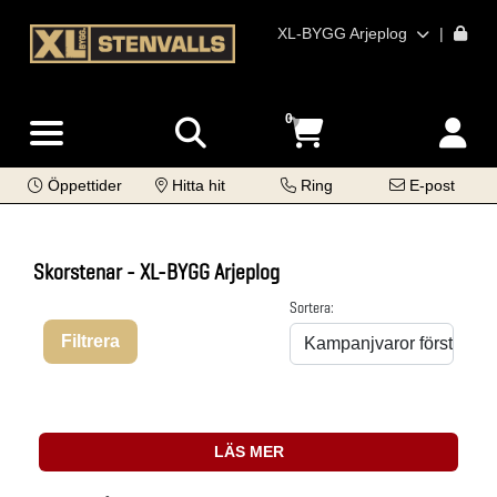
XL-BYGG Arjeplog
|
0
Öppettider
Hitta hit
Ring
E-post
Skorstenar - XL-BYGG Arjeplog
Sortera:
Filtrera
LÄS MER