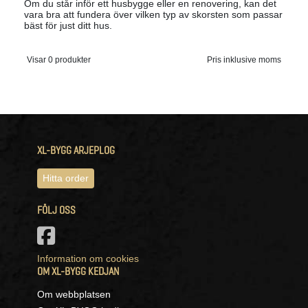
Om du står inför ett husbygge eller en renovering, kan det
vara bra att fundera över vilken typ av skorsten som passar
bäst för just ditt hus.
Visar 0 produkter
Pris inklusive moms
XL-BYGG ARJEPLOG
Hitta order
FÖLJ OSS
Information om cookies
OM XL-BYGG KEDJAN
Om webbplatsen