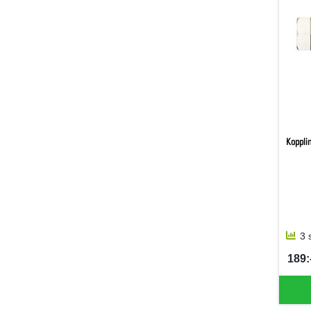
Kopplin
3 
189:-
SEK 