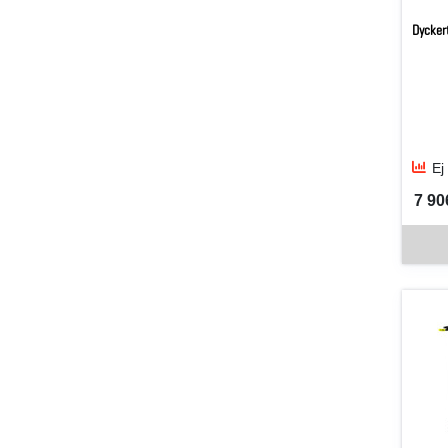
Dycker
Ej
7 906
SEK 
Denna v