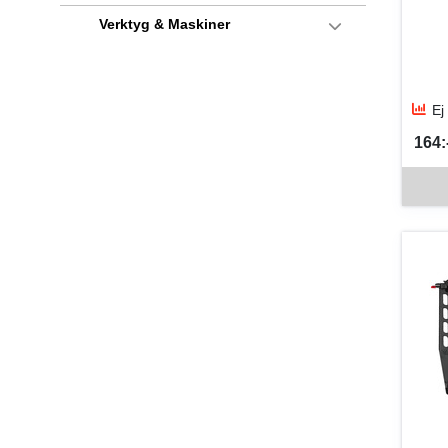
Verktyg & Maskiner
Ej
164:-
SEK 
Denna v