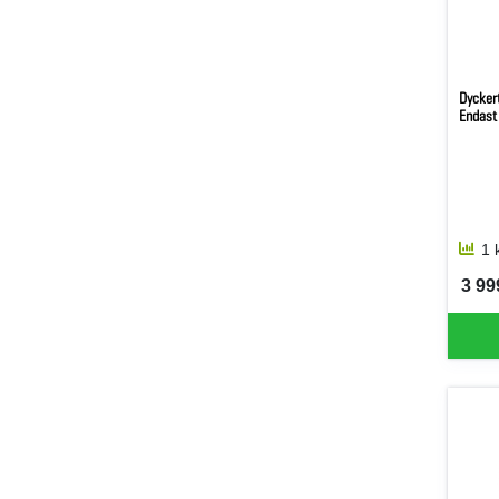
Dycker
Endast
1 
3 999
SEK 