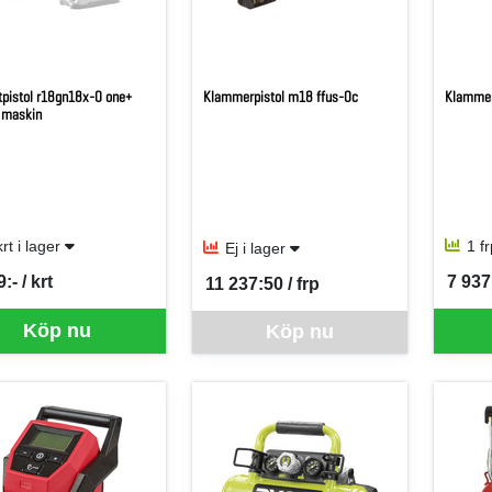
tpistol r18gn18x-0 one+
Klammerpistol m18 ffus-0c
Klammer
 maskin
krt i lager
1 f
Ej i lager
:- / krt
7 937
11 237:50 / frp
per KRT
SEK p
SEK per FRP
Denna vara går inte att beställa via webben
Köp nu
Köp nu