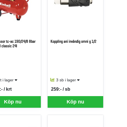
sor tc-ac 190/24/8 8bar
Koppling ani invändig omni g 1/2
l classic 24l
rt i lager
3 sb i lager
- / krt
259:- / sb
er KRT
SEK per SB
Köp nu
Köp nu