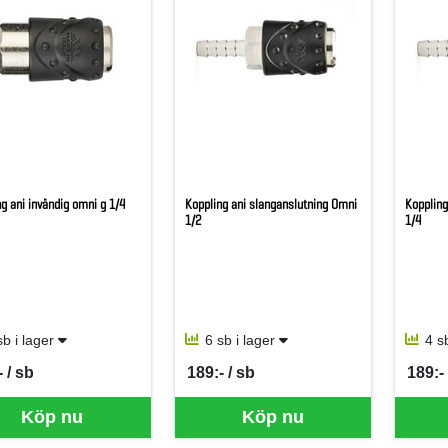
g ani invändig omni g 1/4
Koppling ani slanganslutning Omni
Koppling
1/2
1/4
sb i lager
6 sb i lager
4 s
 / sb
189:- / sb
189:- 
per SB
SEK per SB
SEK p
Köp nu
Köp nu