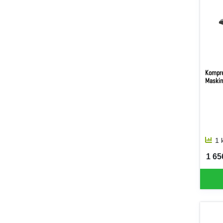
Kompre
Maskin
1 
1 656
SEK 