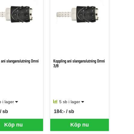
 ani slanganslutning Omni
Koppling ani slanganslutning Omni
3/8
b i lager
5 sb i lager
/ sb
184:- / sb
er SB
SEK per SB
Köp nu
Köp nu