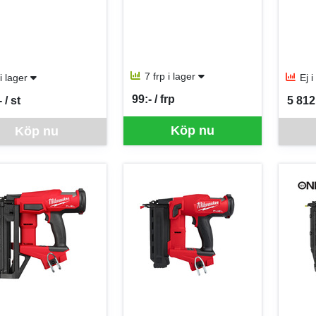
7 frp i lager
 i lager
Ej 
99:- / frp
 / st
5 812:
SEK per FRP
per ST
SEK p
ara går inte att beställa via webben just nu, vänligen kontakta butiken 
Denna va
Köp nu
Köp nu