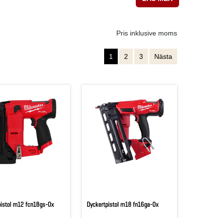
Pris inklusive moms
1
2
3
Nästa
pistol m12 fcn18gs-0x
Dyckertpistol m18 fn16ga-0x