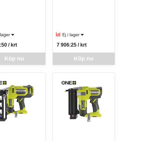
i lager
Ej i lager
50 / krt
7 906:25 / krt
er KRT
SEK per KRT
för mer information.
ra går inte att beställa via webben just nu, vänligen kontakta butiken f
Denna vara går inte att beställa via webben j
Köp nu
Köp nu