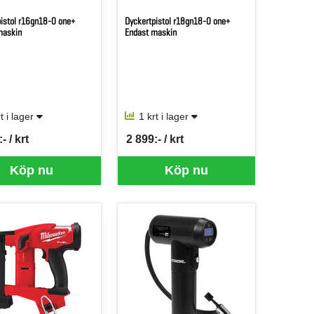
istol r16gn18-0 one+
Dyckertpistol r18gn18-0 one+
maskin
Endast maskin
rt i lager
1 krt i lager
- / krt
2 899:- / krt
er KRT
SEK per KRT
för mer information.
 just nu, vänligen kontakta butiken för mer information.
Köp nu
Köp nu