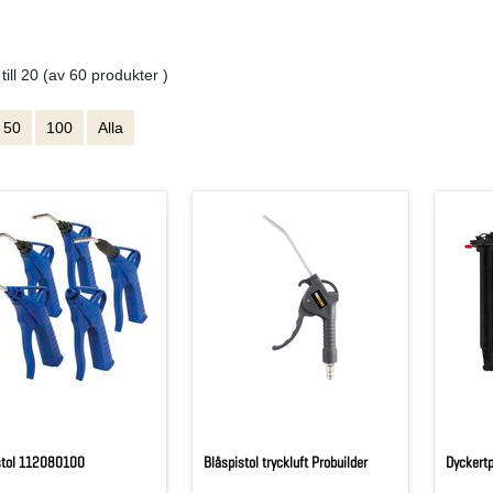
 till 20 (av 60 produkter )
50
100
Alla
stol 112080100
Blåspistol tryckluft Probuilder
Dyckert