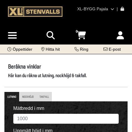
XL-BYGG Pajala
|
0
Öppettider
Hitta hit
Ring
E-post
Beräkna vinklar
Här kan du räkna ut lutning, nockhöjd & takfall.
LUTNING
NOCKHÖJD
TAKFALL
Mätbredd i mm
Uppmätt höjd i mm