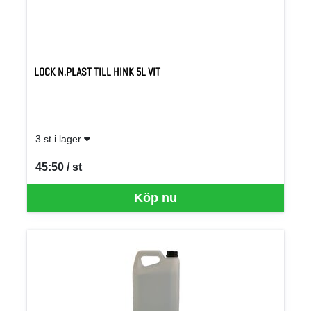
LOCK N.PLAST TILL HINK 5L VIT
3 st i lager
45:50 / st
SEK per ST
Köp nu