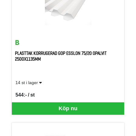
PLASTTAK KORRUGERAD GOP ESSLON 75/20 OPALVIT
2500X1135MM
14 st i lager
544:- / st
SEK per ST
Köp nu