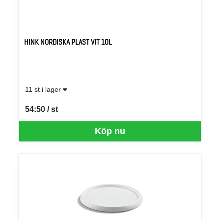
HINK NORDISKA PLAST VIT 10L
11 st i lager
54:50 / st
SEK per ST
Köp nu