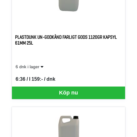
PLASTDUNK UN-GODKÄND FARLIGT GODS 1120GR KAPSYL
61MM 25L
6 dnk i lager
6:36 / l 159:- / dnk
SEK per DNK
Köp nu