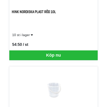
HINK NORDISKA PLAST RÖD 10L
10 st i lager
54:50 / st
SEK per ST
Köp nu