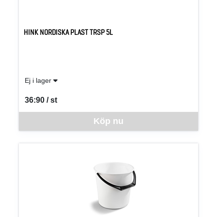
HINK NORDISKA PLAST TRSP 5L
Ej i lager
36:90 / st
SEK per ST
Denna vara går inte att beställa via webben just nu, vänligen kon
Köp nu