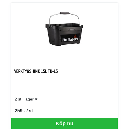
VERKTYGSHINK 15L TB-15
2 st i lager
259:- / st
SEK per ST
Köp nu