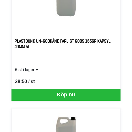
PLASTDUNK UN-GODKÄND FARLIGT GODS 165GR KAPSYL
40MM 5L
6 st i lager
28:50 / st
SEK per ST
Köp nu