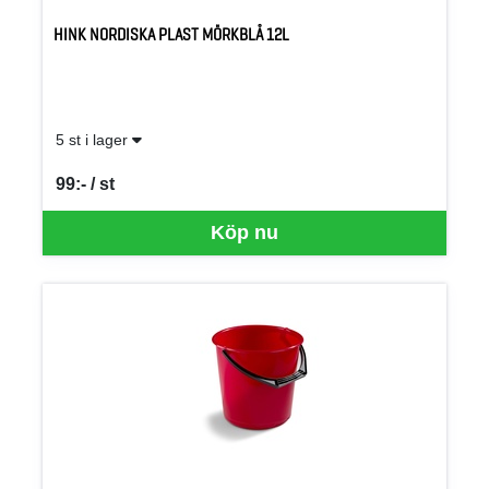
HINK NORDISKA PLAST MÖRKBLÅ 12L
5 st i lager
99:- / st
SEK per ST
Köp nu