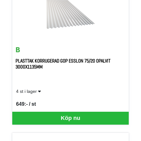
PLASTTAK KORRUGERAD GOP ESSLON 75/20 OPALVIT
3000X1135MM
4 st i lager
649:- / st
SEK per ST
Köp nu