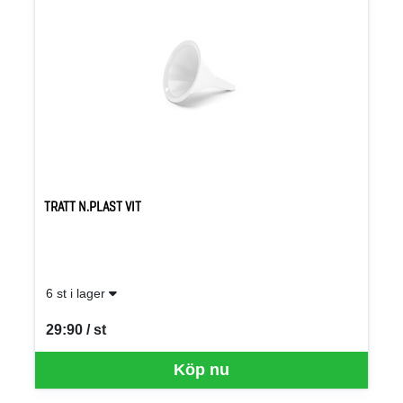
TRATT N.PLAST VIT
6 st i lager
29:90 / st
SEK per ST
Köp nu