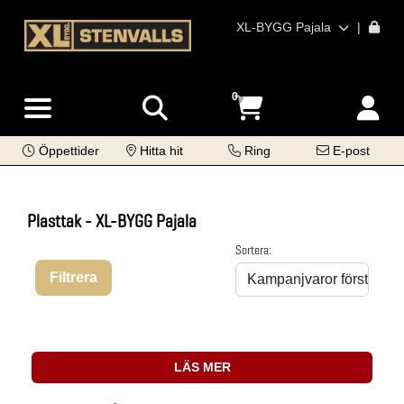
XL-BYGG Pajala
|
0
Öppettider
Hitta hit
Ring
E-post
Plasttak - XL-BYGG Pajala
Sortera:
Filtrera
LÄS MER