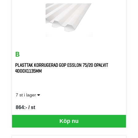
PLASTTAK KORRUGERAD GOP ESSLON 75/20 OPALVIT
4000X1135MM
7 st i lager
864:- / st
SEK per ST
Köp nu