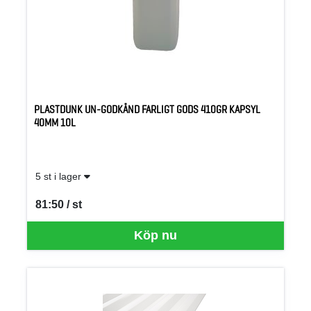
PLASTDUNK UN-GODKÄND FARLIGT GODS 410GR KAPSYL
40MM 10L
5 st i lager
81:50 / st
SEK per ST
Köp nu