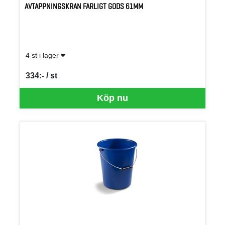
AVTAPPNINGSKRAN FARLIGT GODS 61MM
4 st i lager
334:- / st
SEK per ST
Köp nu