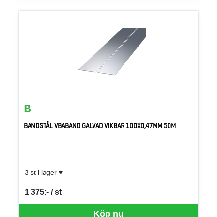
BANDSTÅL VBABAND GALVAD VIKBAR 100X0,47MM 50M
3 st i lager
1 375:- / st
SEK per ST
Köp nu