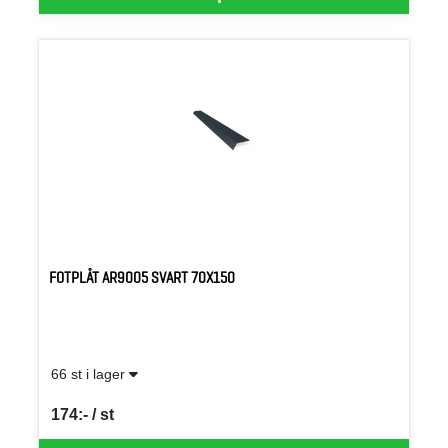
FOTPLÅT AR9005 SVART 70X150
66 st i lager
174:- / st
SEK per ST