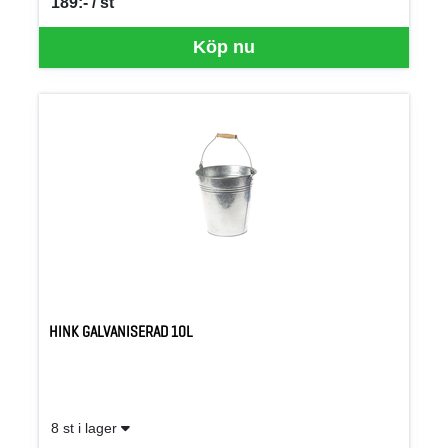
189:- / st
SEK per ST
Köp nu
HINK GALVANISERAD 10L
8 st i lager