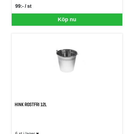
99:- / st
SEK per ST
Köp nu
HINK ROSTFRI 12L
6 st i lager