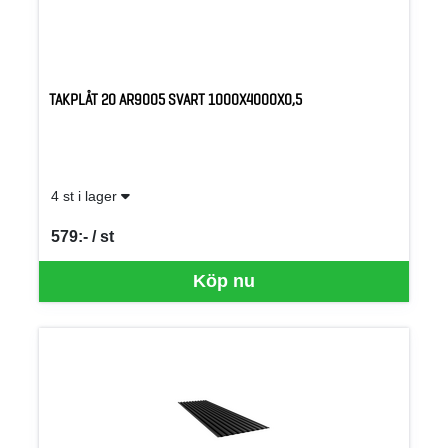
TAKPLÅT 20 AR9005 SVART 1000X4000X0,5
4 st i lager
579:- / st
SEK per ST
Köp nu