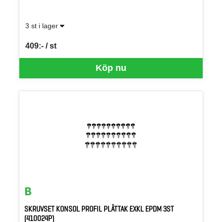
3 st i lager
409:- / st
SEK per ST
Köp nu
SKRUVSET KONSOL PROFIL PLÅTTAK EXKL EPDM 3ST
(410024P)