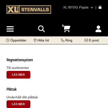
XL-BYGG Pajala
|
0
Öppettider
Hitta hit
Ring
E-post
Regnvattensystem
Till sortimentet
LÄS MER
Plåttak
Underhåll ditt plåttak.
LÄS MER