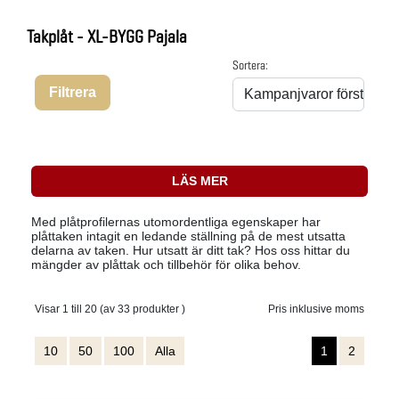
Takplåt - XL-BYGG Pajala
Sortera:
Filtrera
LÄS MER
Med plåtprofilernas utomordentliga egenskaper har
plåttaken intagit en ledande ställning på de mest utsatta
delarna av taken. Hur utsatt är ditt tak? Hos oss hittar du
mängder av plåttak och tillbehör för olika behov.
Visar 1 till 20 (av 33 produkter )
Pris inklusive moms
10
50
100
Alla
1
2