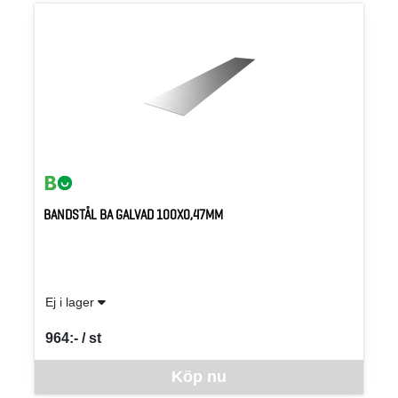
BANDSTÅL BA GALVAD 100X0,47MM
Ej i lager
964:- / st
SEK per ST
Denna vara går inte att beställa via webben just nu, vänligen kon
Köp nu