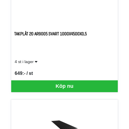
TAKPLÅT 20 AR9005 SVART 1000X4500X0,5
4 st i lager
649:- / st
SEK per ST
Köp nu