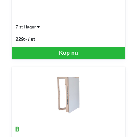
7 st i lager
229:- / st
SEK per ST
Köp nu