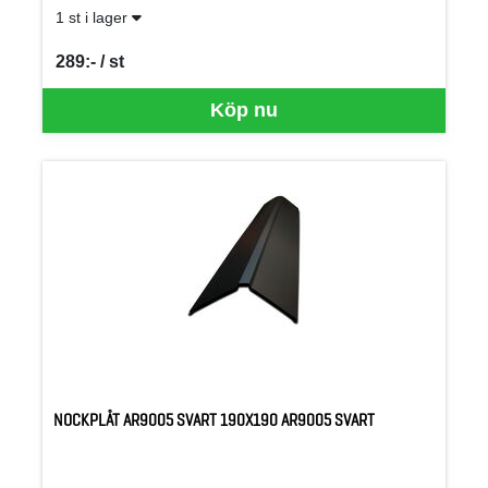
1 st i lager
289:- / st
SEK per ST
Köp nu
NOCKPLÅT AR9005 SVART 190X190 AR9005 SVART