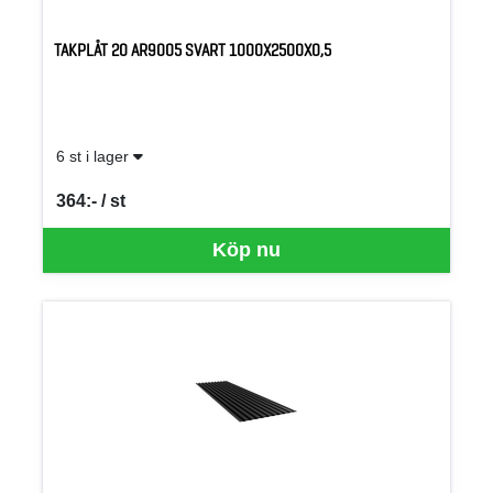
TAKPLÅT 20 AR9005 SVART 1000X2500X0,5
6 st i lager
364:- / st
SEK per ST
Köp nu