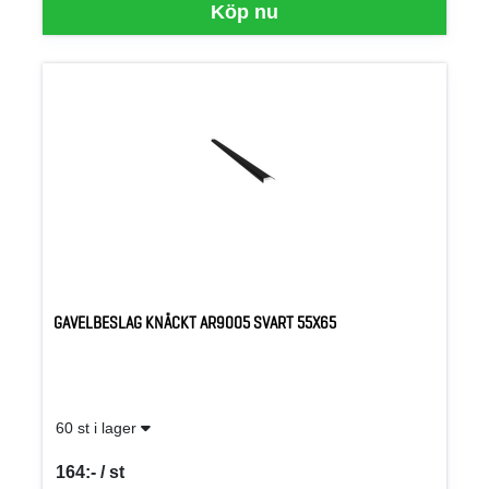
Köp nu
GAVELBESLAG KNÄCKT AR9005 SVART 55X65
60 st i lager
164:- / st
SEK per ST