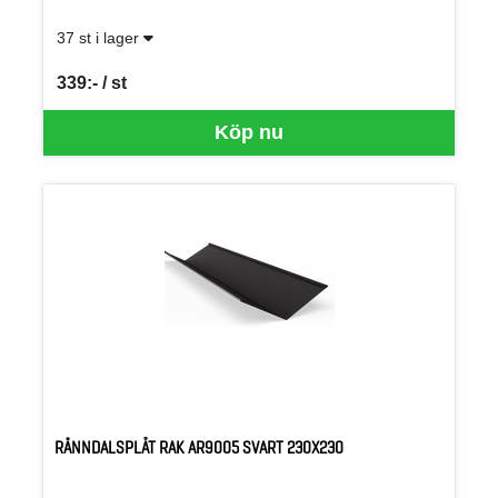
37 st i lager
339:- / st
SEK per ST
Köp nu
RÄNNDALSPLÅT RAK AR9005 SVART 230X230