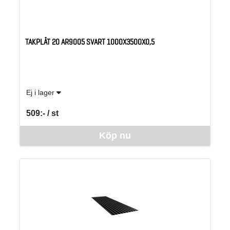
TAKPLÅT 20 AR9005 SVART 1000X3500X0,5
Ej i lager
509:- / st
SEK per ST
Denna vara går inte att beställa via webben just nu, vänligen kon
Köp nu