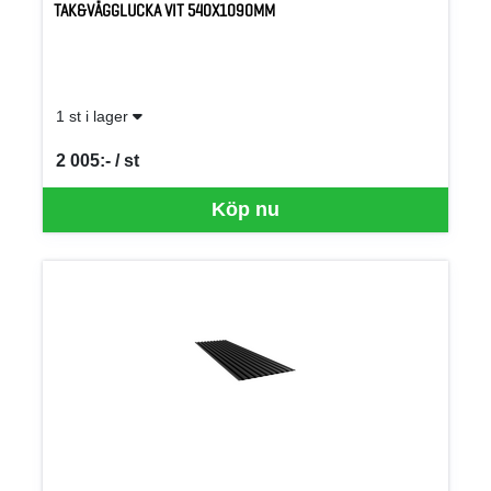
TAK&VÄGGLUCKA VIT 540X1090MM
1 st i lager
2 005:- / st
SEK per ST
Köp nu