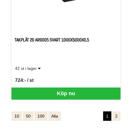
TAKPLÅT 20 AR9005 SVART 1000X5000X0,5
42 st i lager
724:- / st
SEK per ST
Köp nu
10
50
100
Alla
1
2