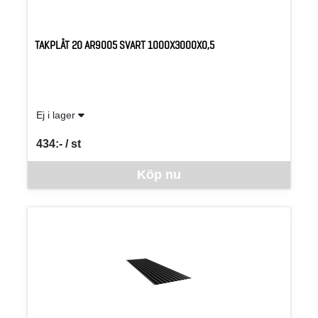
TAKPLÅT 20 AR9005 SVART 1000X3000X0,5
Ej i lager
434:- / st
SEK per ST
Denna vara går inte att beställa via webben just nu, vänligen kon
Köp nu