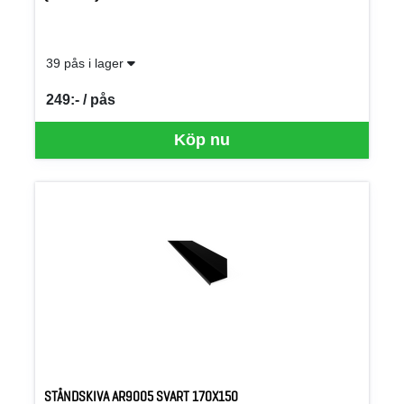
39 pås i lager
249:- / pås
SEK per PÅS
Köp nu
STÅNDSKIVA AR9005 SVART 170X150