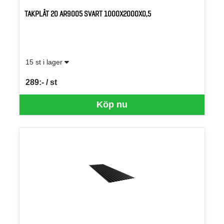
TAKPLÅT 20 AR9005 SVART 1000X2000X0,5
15 st i lager
289:- / st
SEK per ST
Köp nu