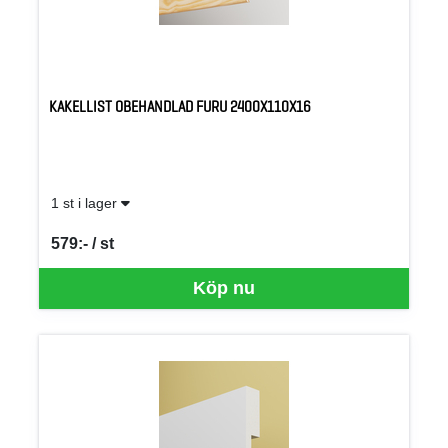
KAKELLIST OBEHANDLAD FURU 2400X110X16
1 st i lager
579:- / st
SEK per ST
Köp nu