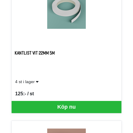
KANTLIST VIT 22MM 5M
4 st i lager
125:- / st
SEK per ST
Köp nu