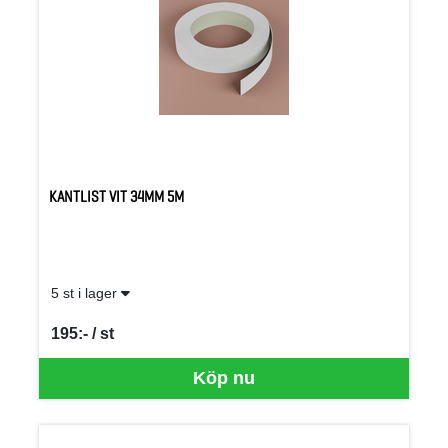
KANTLIST VIT 34MM 5M
5 st i lager
195:- / st
SEK per ST
Köp nu