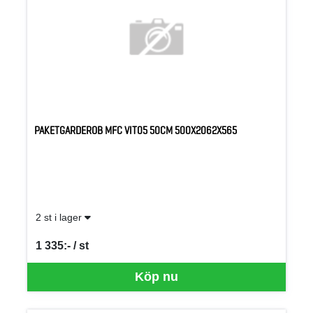
PAKETGARDEROB MFC VIT05 50CM 500X2062X565
2 st i lager
1 335:- / st
SEK per ST
Köp nu