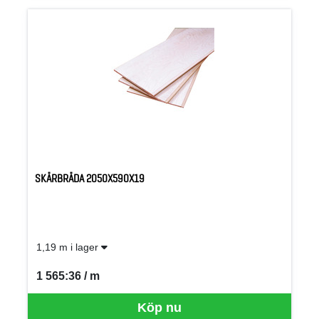
SKÄRBRÄDA 2050X590X19
1,19 m i lager
1 565:36 / m
SEK per M
Köp nu