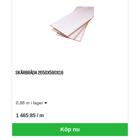
SKÄRBRÄDA 2050X590X16
0,88 m i lager
1 465:85 / m
SEK per M
Köp nu