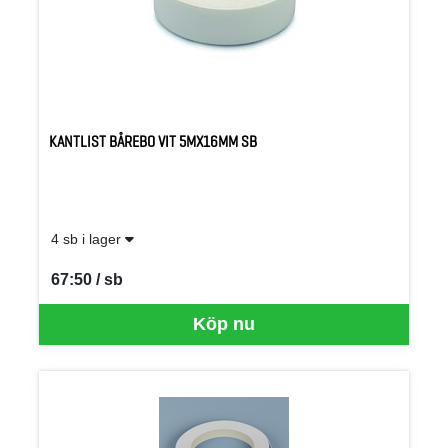
KANTLIST BÅREBO VIT 5MX16MM SB
4 sb i lager
67:50 / sb
SEK per SB
Köp nu