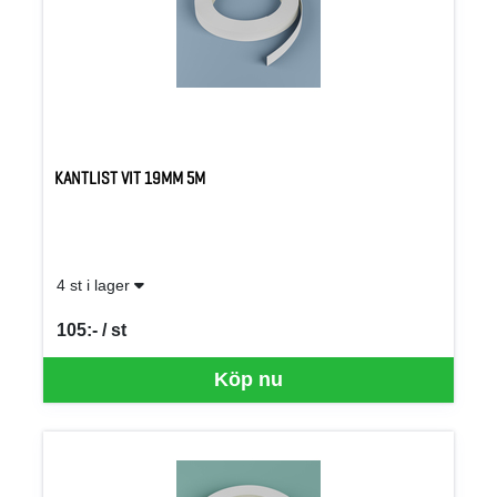
KANTLIST VIT 19MM 5M
4 st i lager
105:- / st
SEK per ST
Köp nu