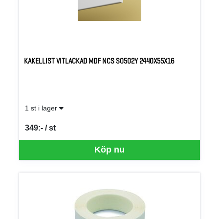
KAKELLIST VITLACKAD MDF NCS S0502Y 2440X55X16
1 st i lager
349:- / st
SEK per ST
Köp nu