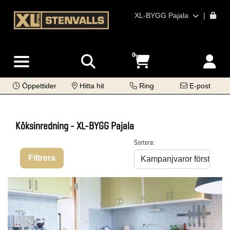
XL-BYGG Pajala
|
0
Öppettider
Hitta hit
Ring
E-post
Köksinredning - XL-BYGG Pajala
Sortera:
Filtrera