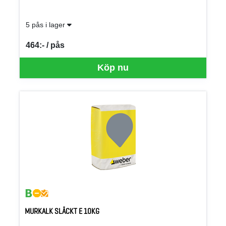
5 pås i lager
464:- / pås
SEK per PÅS
Köp nu
MURKALK SLÄCKT E 10KG