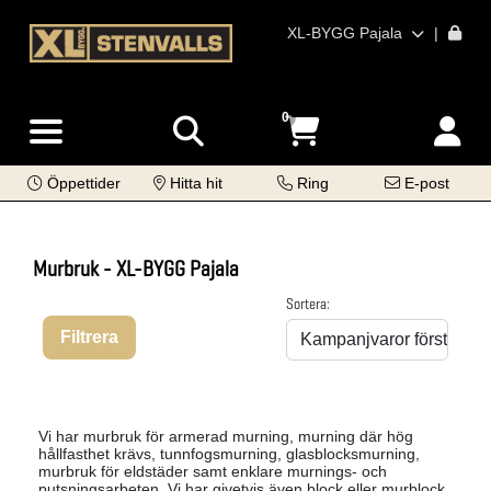
XL-BYGG Pajala
|
0
Öppettider
Hitta hit
Ring
E-post
Murbruk - XL-BYGG Pajala
Sortera:
Filtrera
Vi har murbruk för armerad murning, murning där hög
hållfasthet krävs, tunnfogsmurning, glasblocksmurning,
murbruk för eldstäder samt enklare murnings- och
putsningsarbeten. Vi har givetvis även block eller murblock