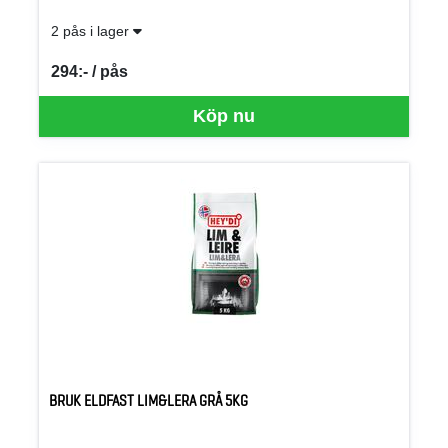
2 pås i lager
294:- / pås
SEK per PÅS
Köp nu
BRUK ELDFAST LIM&LERA GRÅ 5KG