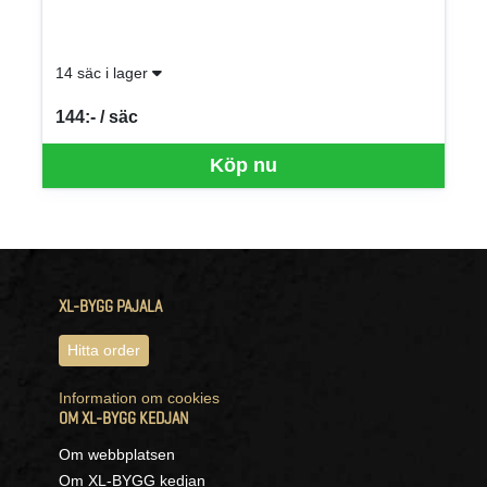
14 säc i lager
144:- / säc
SEK per SÄC
Köp nu
XL-BYGG PAJALA
Hitta order
Information om cookies
OM XL-BYGG KEDJAN
Om webbplatsen
Om XL-BYGG kedjan