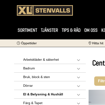
SORTIMENT
TJÄNSTER
TIPS & RÅD
OM OSS
K
Öppettider
Hitta hit
Arbetskläder & säkerhet
Cent
Badrum
Bruk, block & sten
Filt
Dörrar
El & Belysning & Hushåll
Färg & Tapet