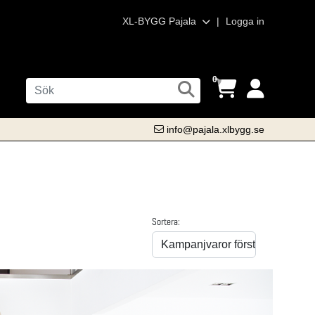
XL-BYGG Pajala
|
Logga in
0
info@pajala.xlbygg.se
Sortera: