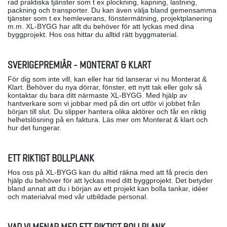
rad praktiska tjänster som t ex plockning, kapning, lastning,
packning och transporter. Du kan även välja bland gemensamma
tjänster som t.ex hemleverans, fönstermätning, projektplanering
m.m. XL-BYGG har allt du behöver för att lyckas med dina
byggprojekt. Hos oss hittar du alltid rätt byggmaterial.
SVERIGEPREMIÄR - MONTERAT & KLART
För dig som inte vill, kan eller har tid lanserar vi nu Monterat &
Klart. Behöver du nya dörrar, fönster, ett nytt tak eller golv så
kontaktar du bara ditt närmaste XL-BYGG. Med hjälp av
hantverkare som vi jobbar med på din ort utför vi jobbet från
början till slut. Du slipper hantera olika aktörer och får en riktig
helhetslösning på en faktura. Läs mer om Monterat & klart och
hur det fungerar.
ETT RIKTIGT BOLLPLANK
Hos oss på XL-BYGG kan du alltid räkna med att få precis den
hjälp du behöver för att lyckas med ditt byggprojekt. Det betyder
bland annat att du i början av ett projekt kan bolla tankar, idéer
och materialval med vår utbildade personal.
VAD VI MENAR MED ETT RIKTIGT BOLLPLANK