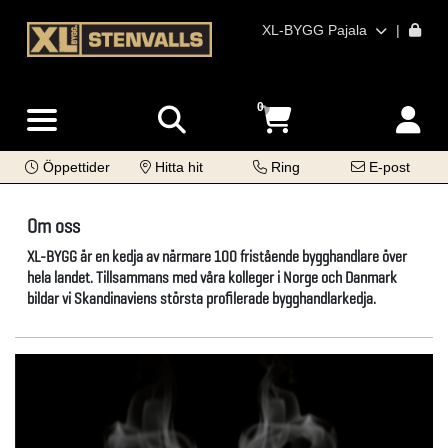
XL-BYGG Pajala
|
0
Öppettider
Hitta hit
Ring
E-post
Om oss
XL-BYGG är en kedja av närmare 100 fristående bygghandlare över
hela landet. Tillsammans med våra kolleger i Norge och Danmark
bildar vi Skandinaviens största profilerade bygghandlarkedja.