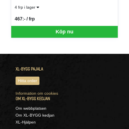
4 frp i lager
467:- / frp
SEK per FRP
Köp nu
XL-BYGG PAJALA
Hitta order
Information om cookies
OM XL-BYGG KEDJAN
Om webbplatsen
Om XL-BYGG kedjan
XL-Hjälpen