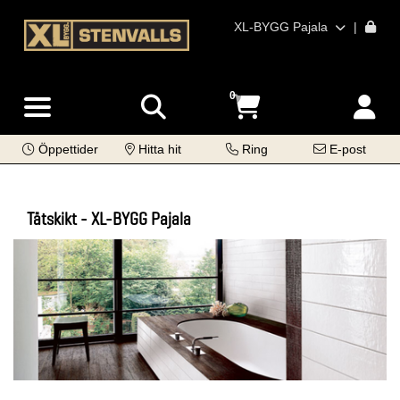
XL-BYGG Pajala
|
0
Öppettider
Hitta hit
Ring
E-post
Tätskikt - XL-BYGG Pajala