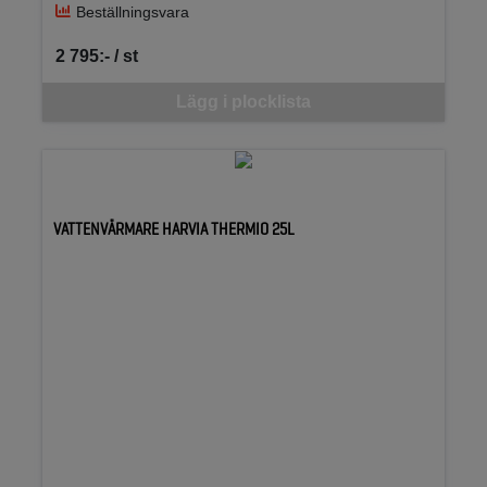
Beställningsvara
2 795:- / st
SEK per ST
Denna vara går inte att beställa via webben just nu, vänligen kon
Lägg i plocklista
VATTENVÄRMARE HARVIA THERMIO 25L