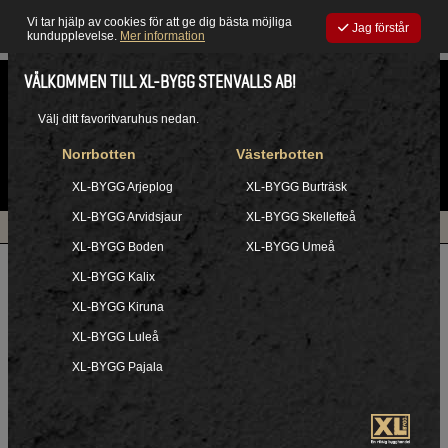
Vi tar hjälp av cookies för att ge dig bästa möjliga
Jag förstår
kundupplevelse.
Mer information
VÄLKOMMEN TILL XL-BYGG STENVALLS AB!
Gemensamt
|
Välj ditt favoritvaruhus nedan.
Norrbotten
Västerbotten
0
XL-BYGG Arjeplog
XL-BYGG Burträsk
XL-BYGG Arvidsjaur
XL-BYGG Skellefteå
Öppettider
Hitta hit
XL-BYGG Boden
XL-BYGG Umeå
XL-BYGG Kalix
Vattenvärmare - Gemensamt
XL-BYGG Kiruna
Sortera:
XL-BYGG Luleå
Filtrera
XL-BYGG Pajala
Visar 6 produkter
Pris inklusive moms