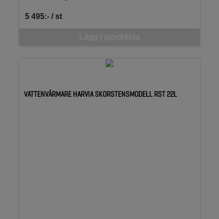
5 495:- / st
SEK per ST
Denna vara går inte att beställa via webben just nu, vänligen kon
Lägg i plocklista
VATTENVÄRMARE HARVIA SKORSTENSMODELL RST 22L