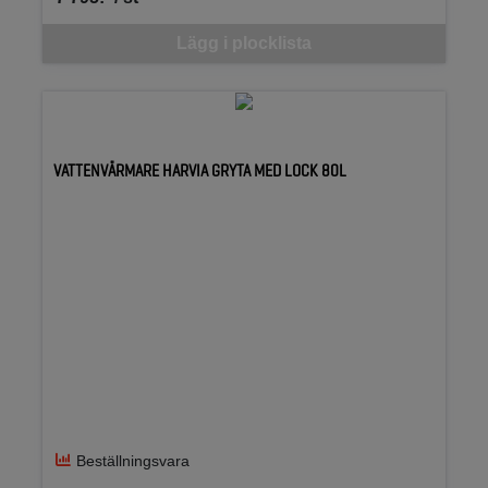
SEK per ST
Denna vara går inte att beställa via webben just nu, vänligen kon
Lägg i plocklista
VATTENVÄRMARE HARVIA GRYTA MED LOCK 80L
Beställningsvara