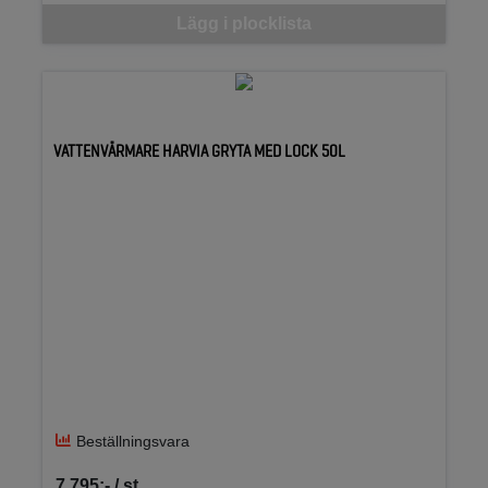
Denna vara går inte att beställa via webben just nu, vänligen kon
Lägg i plocklista
VATTENVÄRMARE HARVIA GRYTA MED LOCK 50L
Beställningsvara
7 795:- / st