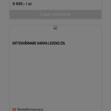
9 695:- / st
SEK per ST
Denna vara går inte att beställa via webben just nu, vänligen kon
Lägg i plocklista
VATTENVÄRMARE HARVIA LEGEND 25L
Beställningsvara