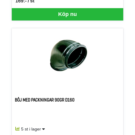
169:- / st
SEK per ST
Köp nu
BÖJ MED PACKNINGAR 90GR D160
5 st i lager