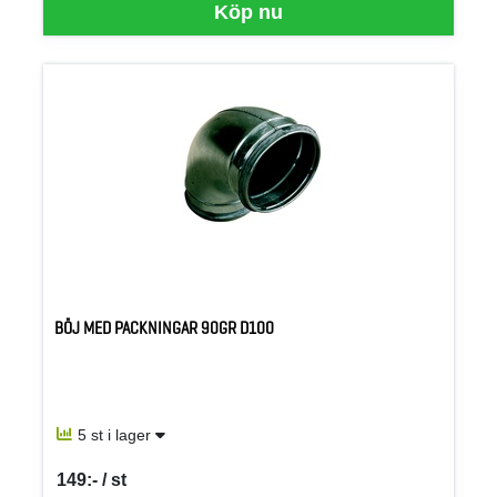
Köp nu
BÖJ MED PACKNINGAR 90GR D100
5 st i lager
149:- / st
SEK per ST