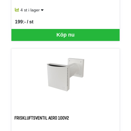
4 st i lager
199:- / st
SEK per ST
Köp nu
FRISKLUFTSVENTIL AERO 100V2