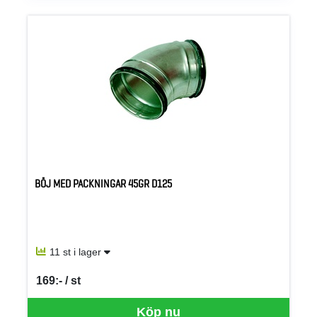
BÖJ MED PACKNINGAR 45GR D125
11 st i lager
169:- / st
SEK per ST
Köp nu