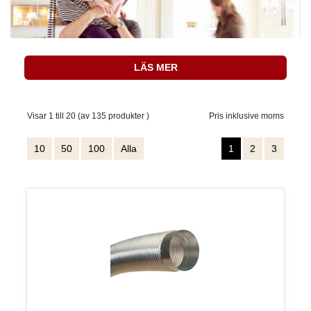
LÄS MER
Visar 1 till 20 (av 135 produkter )
Pris inklusive moms
10
50
100
Alla
1
2
3