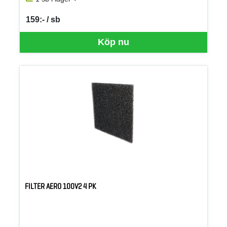
159:- / sb
SEK per SB
Köp nu
FILTER AERO 100V2 4 PK