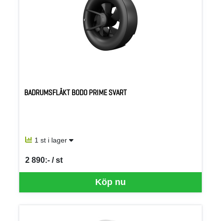
BADRUMSFLÄKT BODO PRIME SVART
1 st i lager
2 890:- / st
SEK per ST
Köp nu