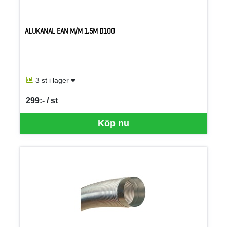
ALUKANAL EAN M/M 1,5M D100
3 st i lager
299:- / st
SEK per ST
Köp nu