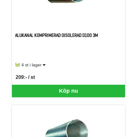
ALUKANAL KOMPRIMERAD OISOLERAD D100 3M
4 st i lager
209:- / st
SEK per ST
Köp nu