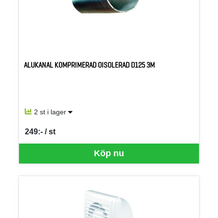
ALUKANAL KOMPRIMERAD OISOLERAD D125 3M
2 st i lager
249:- / st
SEK per ST
Köp nu