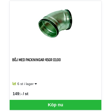
BÖJ MED PACKNINGAR 45GR D100
6 st i lager
149:- / st
SEK per ST
Köp nu