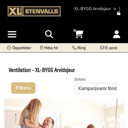
XL-BYGG Arvidsjaur
|
0
Öppettider
Hitta hit
Ring
E-post
Ventilation - XL-BYGG Arvidsjaur
Sortera:
Filtrera