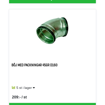
BÖJ MED PACKNINGAR 45GR D160
5 st i lager
209:- / st
SEK per ST