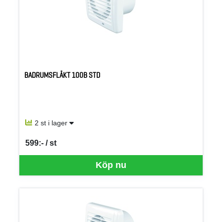
BADRUMSFLÄKT 100B STD
2 st i lager
599:- / st
SEK per ST
Köp nu