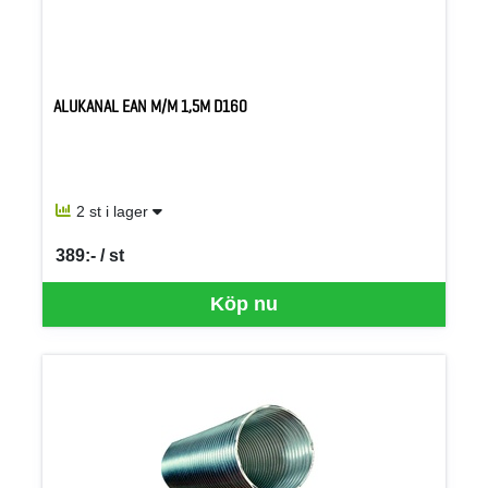
ALUKANAL EAN M/M 1,5M D160
2 st i lager
389:- / st
SEK per ST
Köp nu