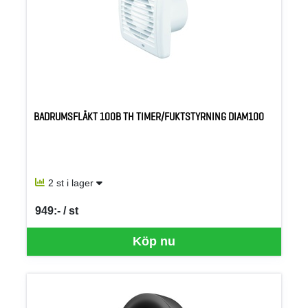
BADRUMSFLÄKT 100B TH TIMER/FUKTSTYRNING DIAM100
2 st i lager
949:- / st
SEK per ST
Köp nu