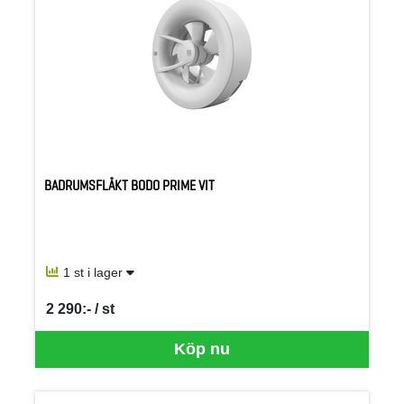
BADRUMSFLÄKT BODO PRIME VIT
1 st i lager
2 290:- / st
SEK per ST
Köp nu