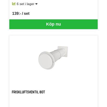
6 set i lager
139:- / set
SEK per SET
Köp nu
FRISKLUFTSVENTIL 80T