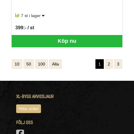
7 st i lager
399:- / st
SEK per ST
Köp nu
10
50
100
Alla
1
2
3
XL-BYGG ARVIDSJAUR
Hitta order
FÖLJ OSS