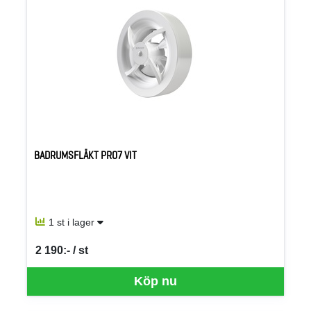
BADRUMSFLÄKT PRO7 VIT
1 st i lager
2 190:- / st
SEK per ST
Köp nu