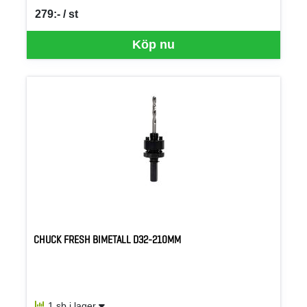
279:- / st
SEK per ST
Köp nu
CHUCK FRESH BIMETALL D32-210MM
1 sb i lager