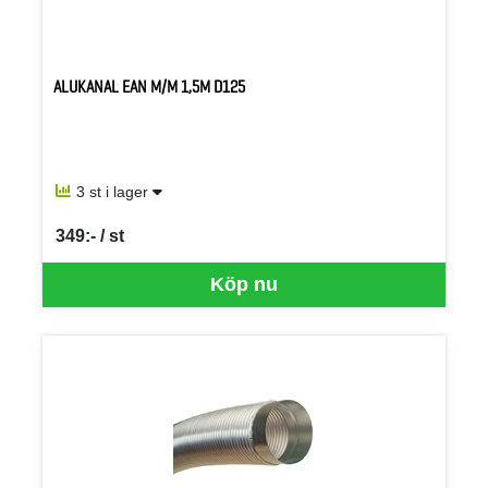
ALUKANAL EAN M/M 1,5M D125
3 st i lager
349:- / st
SEK per ST
Köp nu