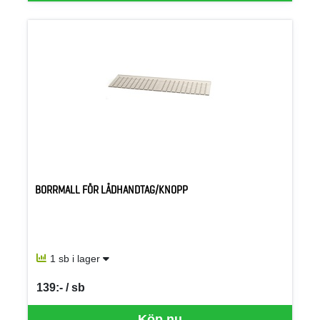
BORRMALL FÖR LÅDHANDTAG/KNOPP
1 sb i lager
139:- / sb
SEK per SB
Köp nu