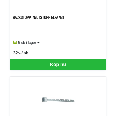
BACKSTOPP IN/UTSTOPP ELFA 4ST
5 sb i lager
32:- / sb
SEK per SB
Köp nu