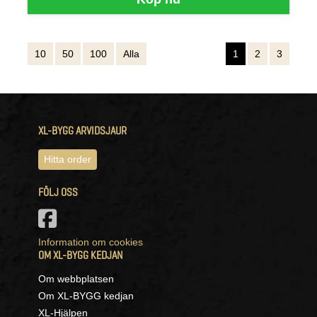
10
50
100
Alla
1
2
3
XL-BYGG ARVIDSJAUR
Hitta order
FÖLJ OSS
Information om cookies
OM XL-BYGG KEDJAN
Om webbplatsen
Om XL-BYGG kedjan
XL-Hjälpen