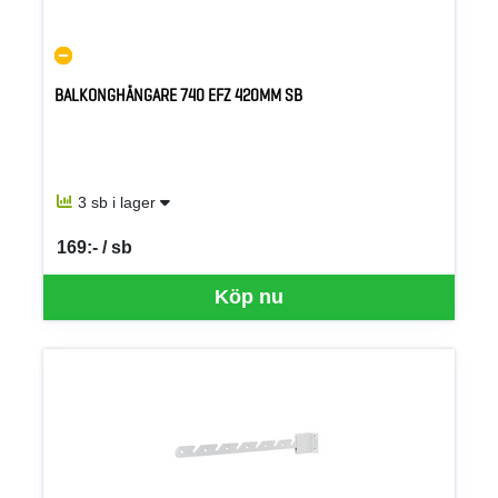
BALKONGHÄNGARE 740 EFZ 420MM SB
3 sb i lager
169:- / sb
SEK per SB
Köp nu