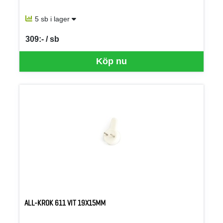
5 sb i lager
309:- / sb
SEK per SB
Köp nu
ALL-KROK 611 VIT 19X15MM