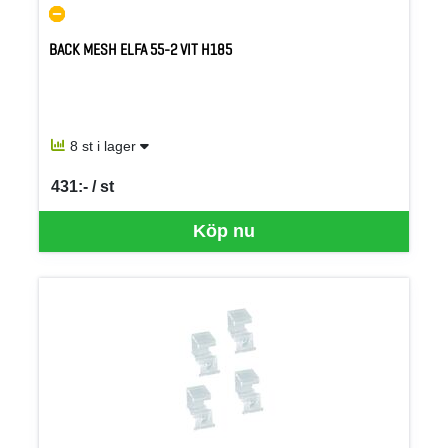
BACK MESH ELFA 55-2 VIT H185
8 st i lager
431:- / st
SEK per ST
Köp nu