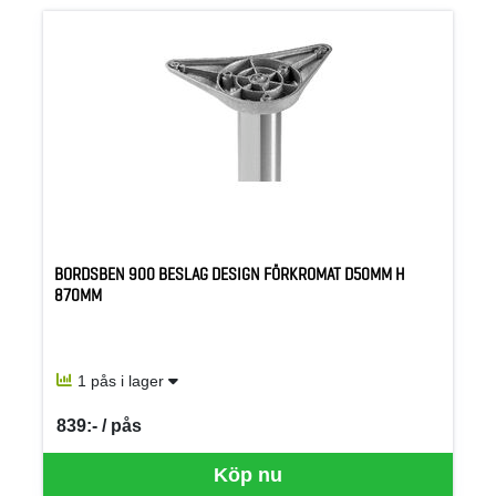
BORDSBEN 900 BESLAG DESIGN FÖRKROMAT D50MM H
870MM
1 pås i lager
839:- / pås
SEK per PÅS
Köp nu