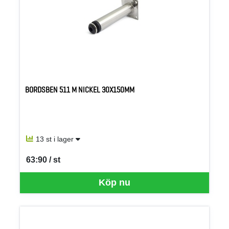
BORDSBEN 511 M NICKEL 30X150MM
13 st i lager
63:90 / st
SEK per ST
Köp nu