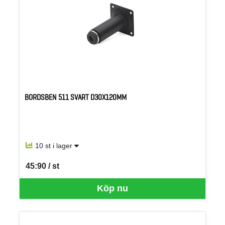
BORDSBEN 511 SVART D30X120MM
10 st i lager
45:90 / st
SEK per ST
Köp nu