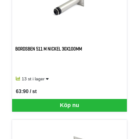
BORDSBEN 511 M NICKEL 30X100MM
13 st i lager
63:90 / st
SEK per ST
Köp nu