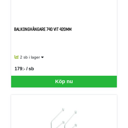
BALKONGHÄNGARE 740 VIT 420MM
2 sb i lager
179:- / sb
SEK per SB
Köp nu