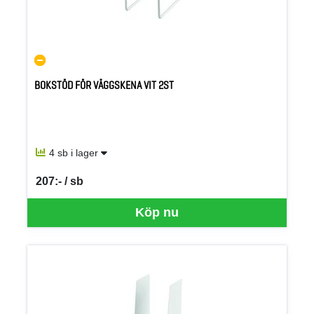
BOKSTÖD FÖR VÄGGSKENA VIT 2ST
4 sb i lager
207:- / sb
SEK per SB
Köp nu