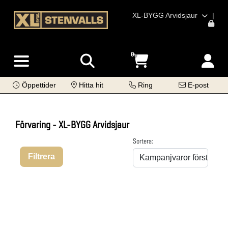
XL-BYGG Arvidsjaur
|
0
Öppettider
Hitta hit
Ring
E-post
Förvaring - XL-BYGG Arvidsjaur
Sortera:
Filtrera