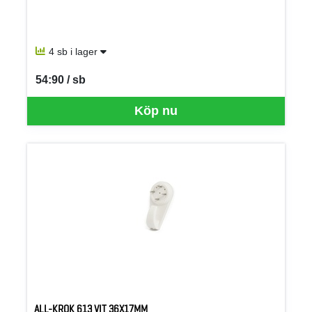
4 sb i lager
54:90 / sb
SEK per SB
Köp nu
ALL-KROK 613 VIT 36X17MM