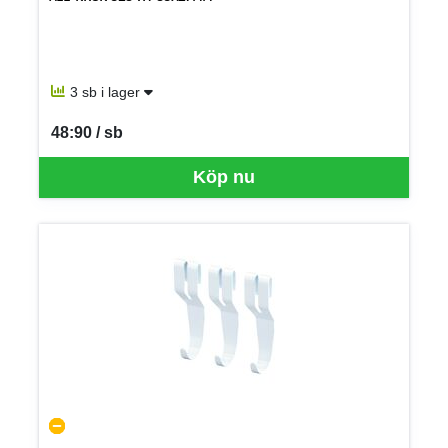
3 sb i lager
48:90 / sb
SEK per SB
Köp nu