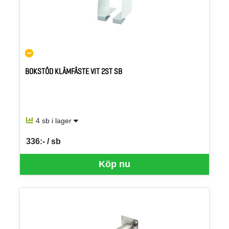
BOKSTÖD KLÄMFÄSTE VIT 2ST SB
4 sb i lager
336:- / sb
SEK per SB
Köp nu