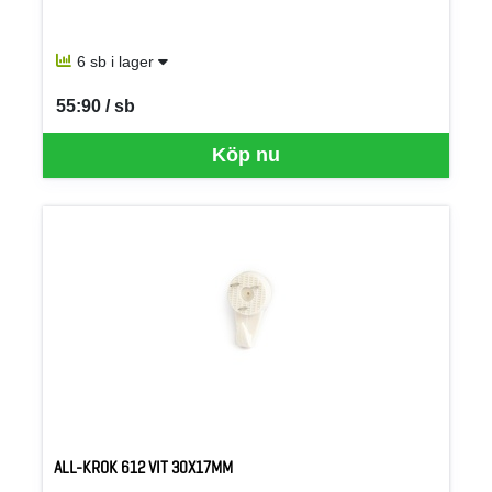
6 sb i lager
55:90 / sb
SEK per SB
Köp nu
ALL-KROK 612 VIT 30X17MM