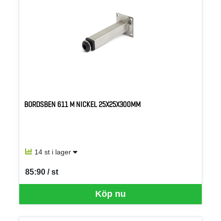
BORDSBEN 611 M NICKEL 25X25X300MM
14 st i lager
85:90 / st
SEK per ST
Köp nu