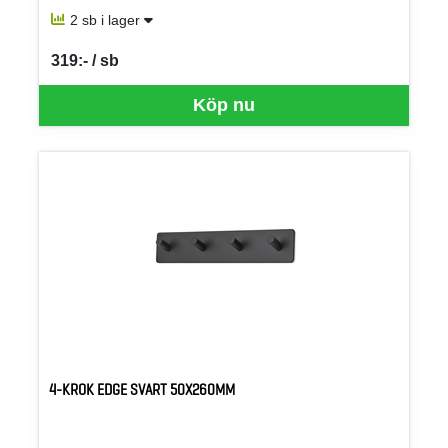
2 sb i lager
319:- / sb
SEK per SB
Köp nu
4-KROK EDGE SVART 50X260MM