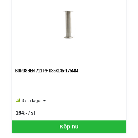
BORDSBEN 711 RF D35X145-175MM
3 st i lager
164:- / st
SEK per ST
Köp nu