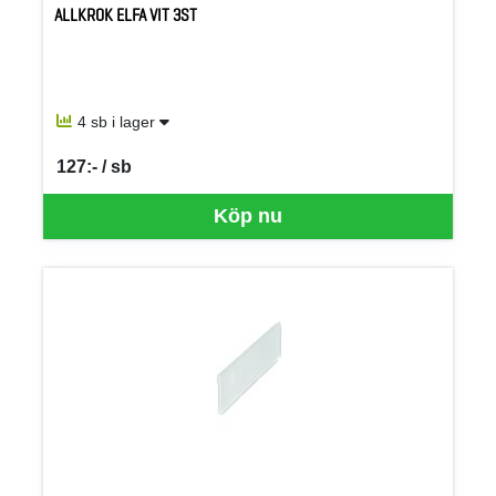
ALLKROK ELFA VIT 3ST
4 sb i lager
127:- / sb
SEK per SB
Köp nu