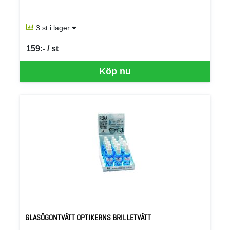
3 st i lager
159:- / st
SEK per ST
Köp nu
GLASÖGONTVÄTT OPTIKERNS BRILLETVÄTT