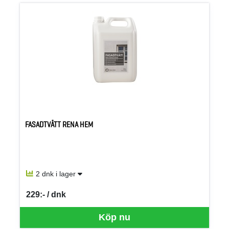
FASADTVÄTT RENA HEM
2 dnk i lager
229:- / dnk
SEK per DNK
Köp nu