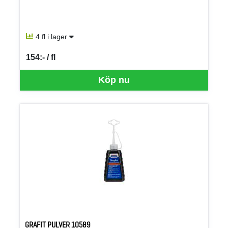
4 fl i lager
154:- / fl
SEK per FL
Köp nu
GRAFIT PULVER 10589