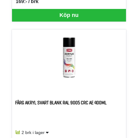
169:- / brk
SEK per BRK
Köp nu
FÄRG AKRYL SVART BLANK RAL 9005 CRC AE 400ML
2 brk i lager