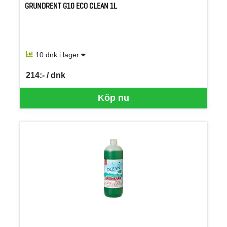
GRUNDRENT G10 ECO CLEAN 1L
10 dnk i lager
214:- / dnk
SEK per DNK
Köp nu