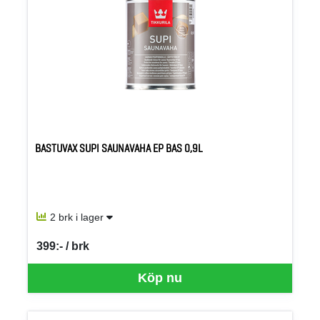
BASTUVAX SUPI SAUNAVAHA EP BAS 0,9L
2 brk i lager
399:- / brk
SEK per BRK
Köp nu