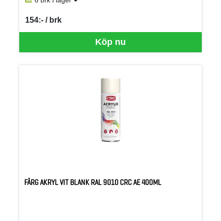
154:- / brk
SEK per BRK
Köp nu
FÄRG AKRYL VIT BLANK RAL 9010 CRC AE 400ML