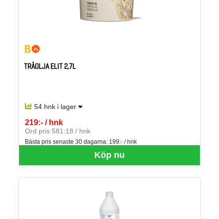
TRÄOLJA ELIT 2,7L
54 hnk i lager
219:- / hnk
SEK per HNK
Ord pris 581:18 / hnk
Bästa pris senaste 30 dagarna:
199:- / hnk
Köp nu