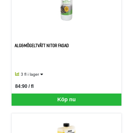
ALG&MÖGELTVÄTT NITOR FASAD
3 fl i lager
84:90 / fl
SEK per FL
Köp nu