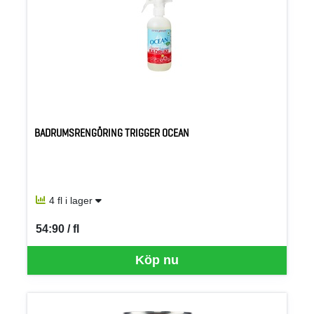
BADRUMSRENGÖRING TRIGGER OCEAN
4 fl i lager
54:90 / fl
SEK per FL
Köp nu