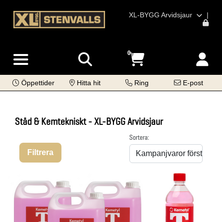
XL-BYGG Arvidsjaur
|
0
Öppettider
Hitta hit
Ring
E-post
Städ & Kemtekniskt - XL-BYGG Arvidsjaur
Sortera:
Filtrera