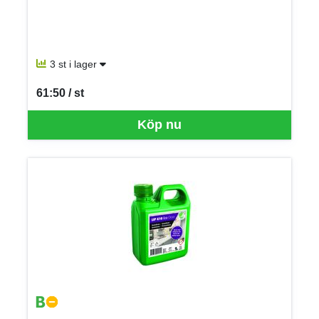
3 st i lager
61:50 / st
SEK per ST
Köp nu