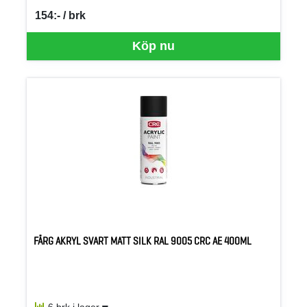
154:- / brk
SEK per BRK
Köp nu
FÄRG AKRYL SVART MATT SILK RAL 9005 CRC AE 400ML
6 brk i lager