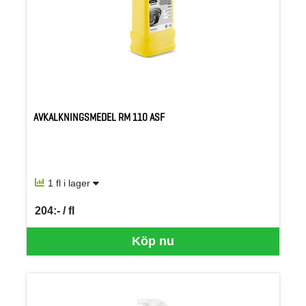
AVKALKNINGSMEDEL RM 110 ASF
1 fl i lager
204:- / fl
SEK per FL
Köp nu