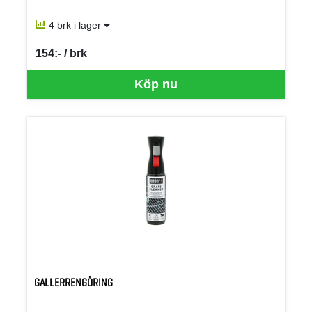
4 brk i lager
154:- / brk
SEK per BRK
Köp nu
GALLERRENGÖRING