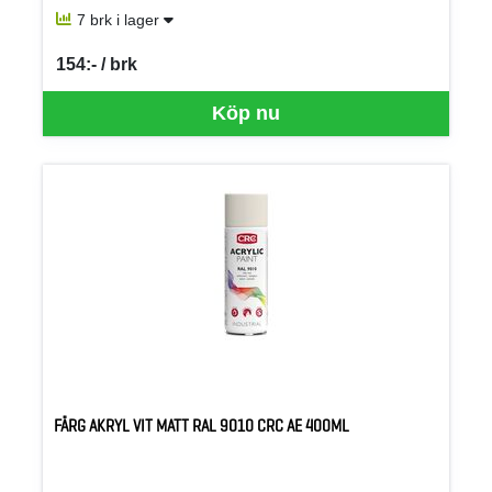
7 brk i lager
154:- / brk
SEK per BRK
Köp nu
FÄRG AKRYL VIT MATT RAL 9010 CRC AE 400ML