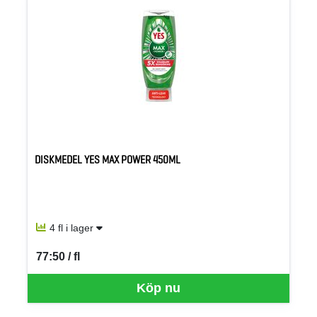
DISKMEDEL YES MAX POWER 450ML
4 fl i lager
77:50 / fl
SEK per FL
Köp nu