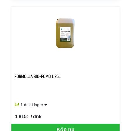
FORMOLJA BIO-FOMO 1 25L
1 dnk i lager
1 815:- / dnk
SEK per DNK
Köp nu