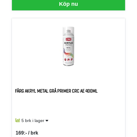
Köp nu
FÄRG AKRYL METAL GRÅ PRIMER CRC AE 400ML
5 brk i lager
169:- / brk
SEK per BRK