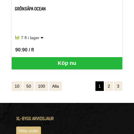
GRÖNSÅPA OCEAN
7 fl i lager
90:90 / fl
SEK per FL
Köp nu
10
50
100
Alla
1
2
3
XL-BYGG ARVIDSJAUR
Hitta order