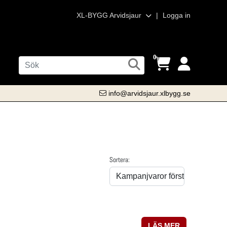
XL-BYGG Arvidsjaur
|
Logga in
0
info@arvidsjaur.xlbygg.se
Sortera:
LÄS MER