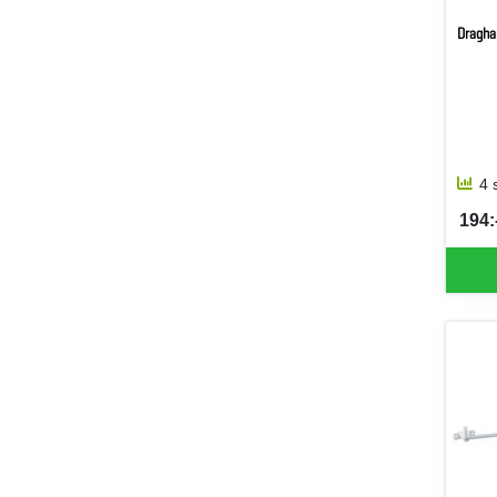
Draghan
4 
194:-
SEK 