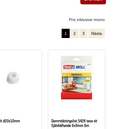
Pris inklusive moms
1
2
3
Nästa
 vit d20x10mm
Dammtätningslist 5428 tesa vit
Självhäftande 6x9mm 6m