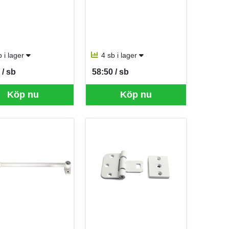
b i lager
4 sb i lager
 / sb
58:50 / sb
er SB
SEK per SB
Köp nu
Köp nu