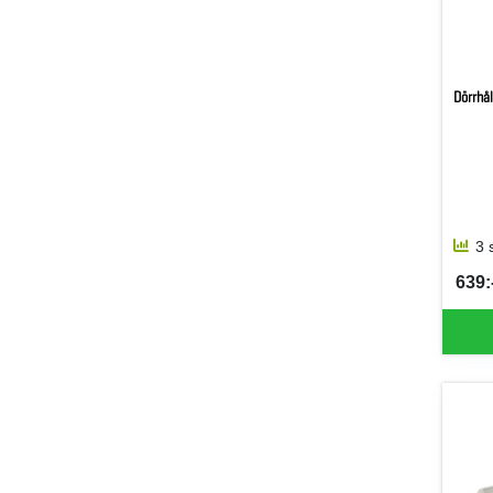
Dörrhål
3 
639:-
SEK 