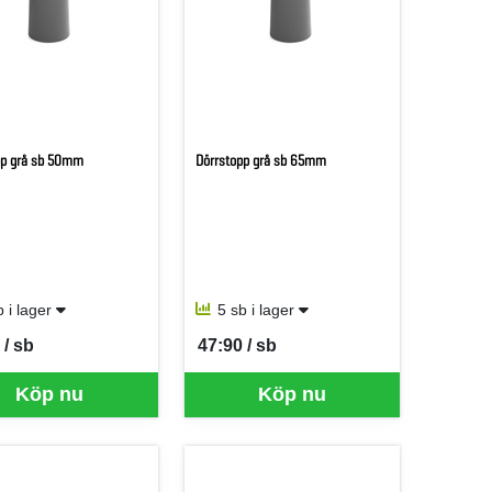
pp grå sb 50mm
Dörrstopp grå sb 65mm
b i lager
5 sb i lager
 / sb
47:90 / sb
er SB
SEK per SB
Köp nu
Köp nu