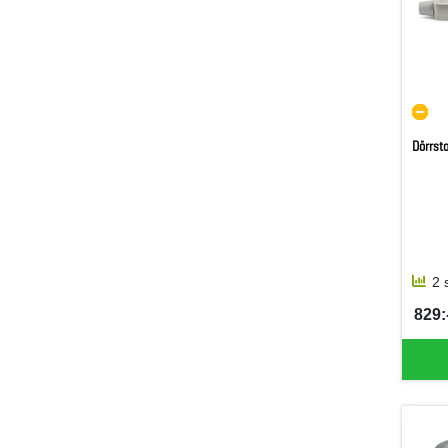
Dörrs
2 
829:-
SEK 