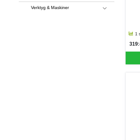
Verktyg & Maskiner
1 
319:-
SEK 