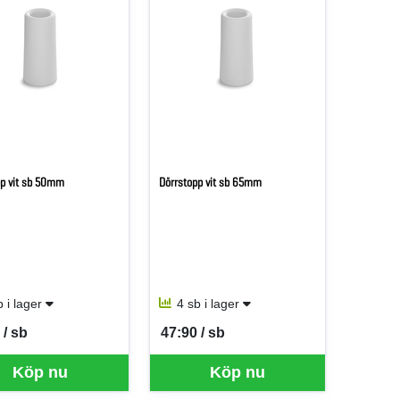
pp vit sb 50mm
Dörrstopp vit sb 65mm
b i lager
4 sb i lager
 / sb
47:90 / sb
er SB
SEK per SB
Köp nu
Köp nu