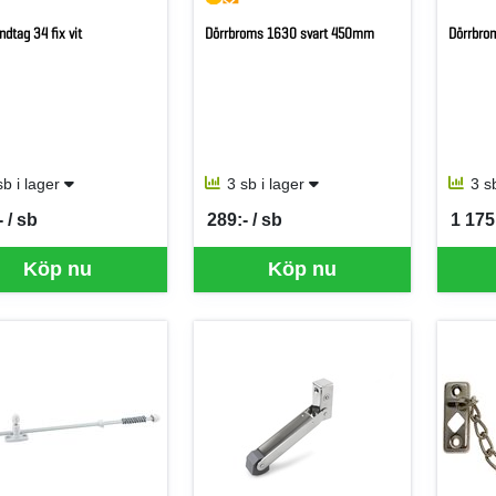
dtag 34 fix vit
Dörrbroms 1630 svart 450mm
Dörrbrom
sb i lager
3 sb i lager
3 s
 / sb
289:- / sb
1 175:
per SB
SEK per SB
SEK p
Köp nu
Köp nu