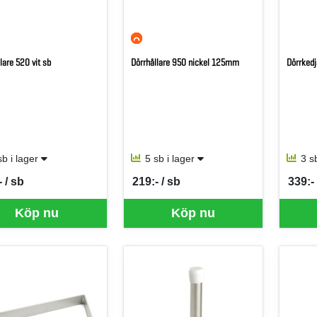
lare 520 vit sb
Dörrhållare 950 nickel 125mm
Dörrkedj
sb i lager
5 sb i lager
3 s
 / sb
219:- / sb
339:- 
per SB
SEK per SB
SEK p
Köp nu
Köp nu