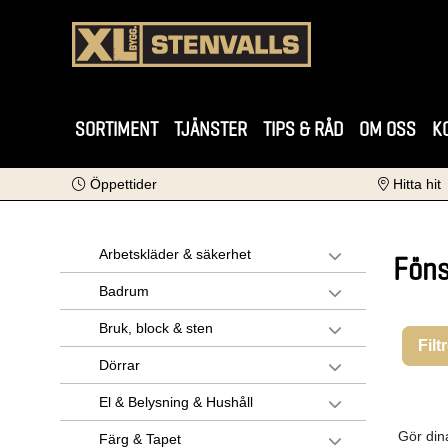
SORTIMENT
TJÄNSTER
TIPS & RÅD
OM OSS
K
Öppettider
Hitta hit
Arbetskläder & säkerhet
Föns
Badrum
Bruk, block & sten
Filt
Dörrar
El & Belysning & Hushåll
Gör din
Färg & Tapet