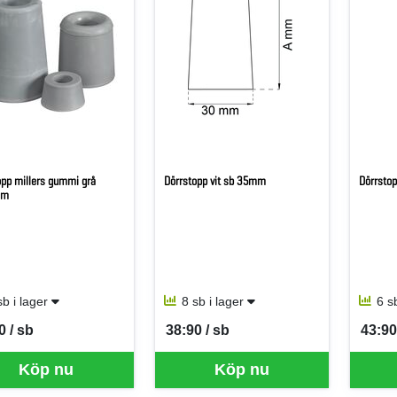
opp millers gummi grå
Dörrstopp vit sb 35mm
Dörrsto
mm
sb i lager
8 sb i lager
6 s
0 / sb
38:90 / sb
43:90
per SB
SEK per SB
SEK p
Köp nu
Köp nu