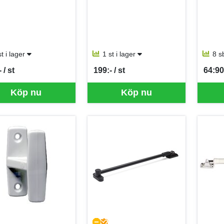
st i lager
1 st i lager
8 s
 / st
199:- / st
64:90
per ST
SEK per ST
SEK p
Köp nu
Köp nu