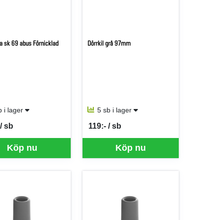
a sk 69 abus Förnicklad
Dörrkil grå 97mm
b i lager
5 sb i lager
/ sb
119:- / sb
er SB
SEK per SB
Köp nu
Köp nu