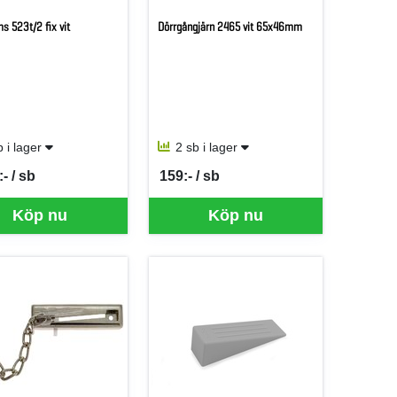
s 523t/2 fix vit
Dörrgångjärn 2465 vit 65x46mm
b i lager
2 sb i lager
- / sb
159:- / sb
er SB
SEK per SB
Köp nu
Köp nu