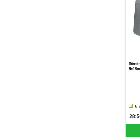
Dörrst
8x16
6 
28:5
SEK 