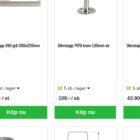
topp 390 grå 300x220mm
Dörrstopp 7470 krom 130mm sb
Dörrsto
st i lager
5 sb i lager
5 s
 / st
109:- / sb
43:90
per ST
SEK per SB
SEK p
Köp nu
Köp nu