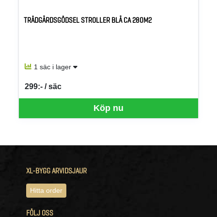
TRÄDGÅRDSGÖDSEL STROLLER BLÅ CA 280M2
1 säc i lager
299:- / säc
SEK per SÄC
Köp nu
XL-BYGG ARVIDSJAUR
Hitta order
FÖLJ OSS