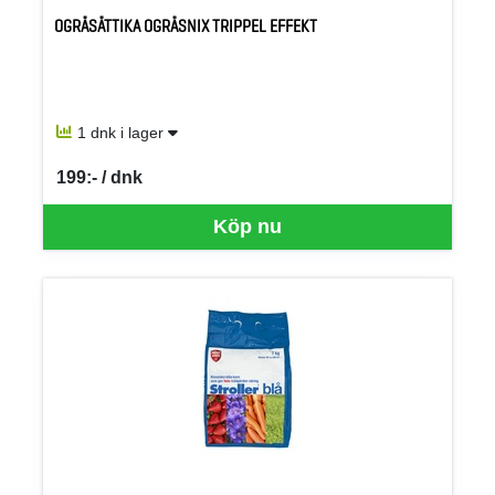
OGRÄSÄTTIKA OGRÄSNIX TRIPPEL EFFEKT
1 dnk i lager
199:- / dnk
SEK per DNK
Köp nu