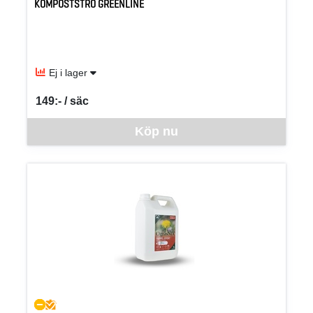
KOMPOSTSTRÖ GREENLINE
Ej i lager
149:- / säc
SEK per SÄC
Denna vara går inte att beställa via webben just nu, vänligen kon
Köp nu