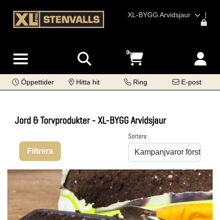
XL-BYGG Arvidsjaur
|
0
Öppettider
Hitta hit
Ring
E-post
Jord & Torvprodukter - XL-BYGG Arvidsjaur
Sortera:
Filtrera