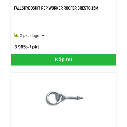
FALLSKYDDSKIT REP WORKER ROOFER CRESTO 15M
2 pkt i lager
3 965:- / pkt
SEK per PKT
Köp nu