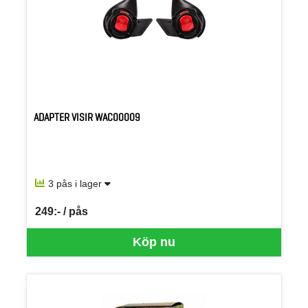
ADAPTER VISIR WAC00009
3 pås i lager
249:- / pås
SEK per PÅS
Köp nu