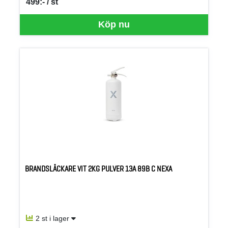
499:- / st
SEK per ST
Köp nu
BRANDSLÄCKARE VIT 2KG PULVER 13A 89B C NEXA
2 st i lager