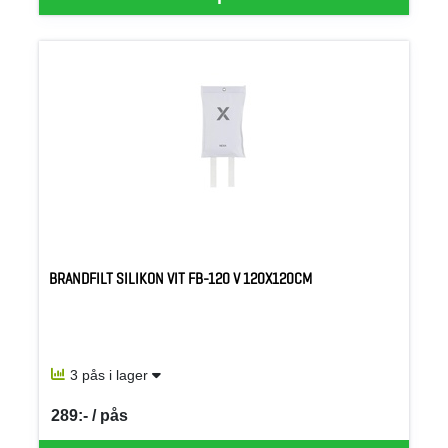
BRANDFILT SILIKON VIT FB-120 V 120X120CM
3 pås i lager
289:- / pås
SEK per PÅS