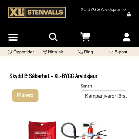
XL-BYGG Arvidsjaur
|
0
Öppettider
Hitta hit
Ring
E-post
Skydd & Säkerhet - XL-BYGG Arvidsjaur
Sortera:
Filtrera