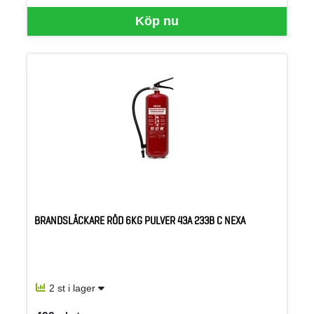
Köp nu
BRANDSLÄCKARE RÖD 6KG PULVER 43A 233B C NEXA
2 st i lager