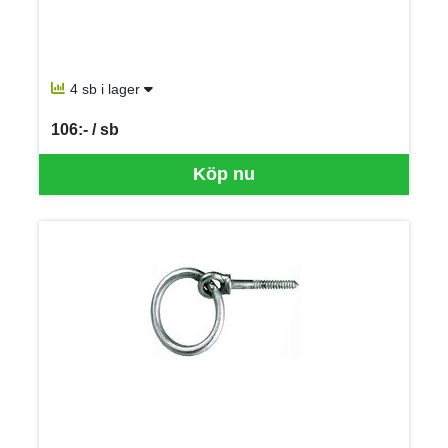
4 sb i lager
106:- / sb
SEK per SB
Köp nu