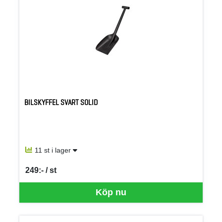
BILSKYFFEL SVART SOLID
11 st i lager
249:- / st
SEK per ST
Köp nu