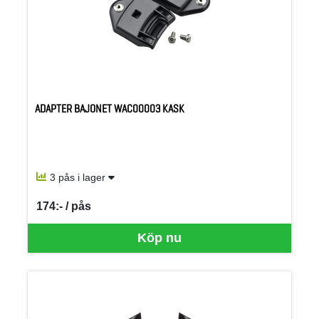
ADAPTER BAJONET WAC00003 KASK
3 pås i lager
174:- / pås
SEK per PÅS
Köp nu