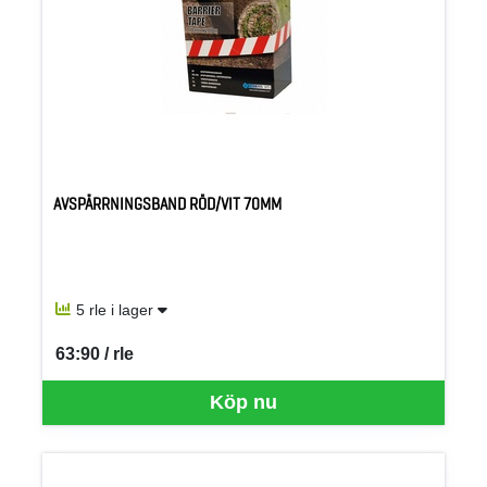
AVSPÄRRNINGSBAND RÖD/VIT 70MM
5 rle i lager
63:90 / rle
SEK per RLE
Köp nu