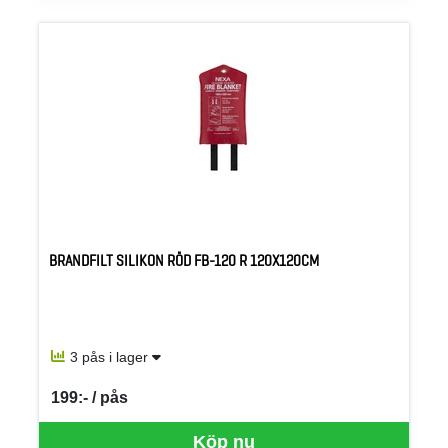
BRANDFILT SILIKON RÖD FB-120 R 120X120CM
3 pås i lager
199:- / pås
SEK per PÅS
Köp nu