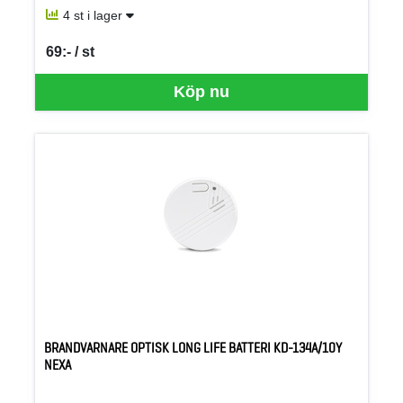
4 st i lager
69:- / st
SEK per ST
Köp nu
BRANDVARNARE OPTISK LONG LIFE BATTERI KD-134A/10Y
NEXA