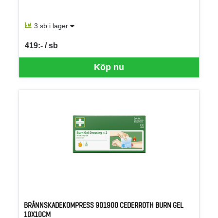
3 sb i lager
419:- / sb
SEK per SB
Köp nu
BRÄNNSKADEKOMPRESS 901900 CEDERROTH BURN GEL
10X10CM