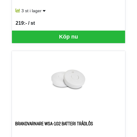
3 st i lager
219:- / st
SEK per ST
Köp nu
BRANDVARNARE WSA-102 BATTERI TRÅDLÖS