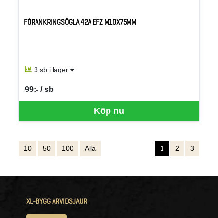
FÖRANKRINGSÖGLA 42A EFZ M10X75MM
3 sb i lager
99:- / sb
SEK per SB
Köp nu
10
50
100
Alla
1
2
3
XL-BYGG ARVIDSJAUR