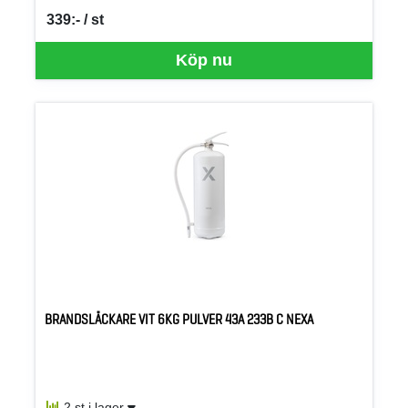
339:- / st
SEK per ST
Köp nu
BRANDSLÄCKARE VIT 6KG PULVER 43A 233B C NEXA
2 st i lager