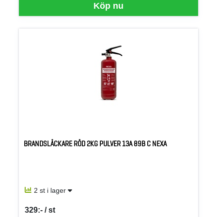
Köp nu
BRANDSLÄCKARE RÖD 2KG PULVER 13A 89B C NEXA
2 st i lager
329:- / st
SEK per ST