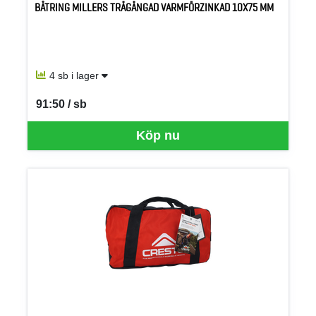
BÅTRING MILLERS TRÄGÄNGAD VARMFÖRZINKAD 10X75 MM
4 sb i lager
91:50 / sb
SEK per SB
Köp nu