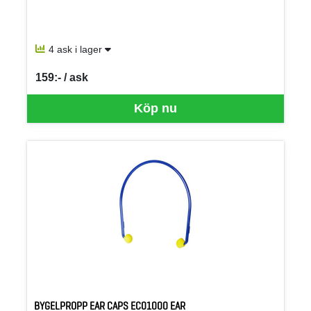
4 ask i lager
159:- / ask
SEK per ASK
Köp nu
BYGELPROPP EAR CAPS EC01000 EAR