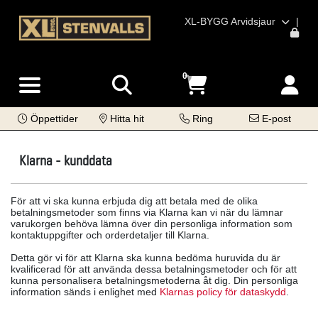
XL-BYGG Arvidsjaur
|
0
Öppettider
Hitta hit
Ring
E-post
Klarna - kunddata
För att vi ska kunna erbjuda dig att betala med de olika
betalningsmetoder som finns via Klarna kan vi när du lämnar
varukorgen behöva lämna över din personliga information som
kontaktuppgifter och orderdetaljer till Klarna.
Detta gör vi för att Klarna ska kunna bedöma huruvida du är
kvalificerad för att använda dessa betalningsmetoder och för att
kunna personalisera betalningsmetoderna åt dig. Din personliga
information sänds i enlighet med
Klarnas policy för dataskydd
.