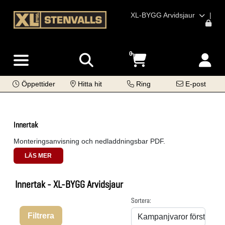
XL-BYGG Arvidsjaur
|
0
Öppettider
Hitta hit
Ring
E-post
Innertak
Monteringsanvisning och nedladdningsbar PDF.
LÄS MER
Innertak - XL-BYGG Arvidsjaur
Sortera:
Filtrera