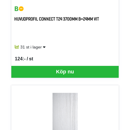
HUVUDPROFIL CONNECT T24 3700MM B=24MM VIT
31 st i lager
124:- / st
SEK per ST
Köp nu