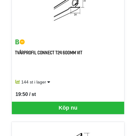
TVÄRPROFIL CONNECT T24 600MM VIT
144 st i lager
19:50 / st
SEK per ST
Köp nu