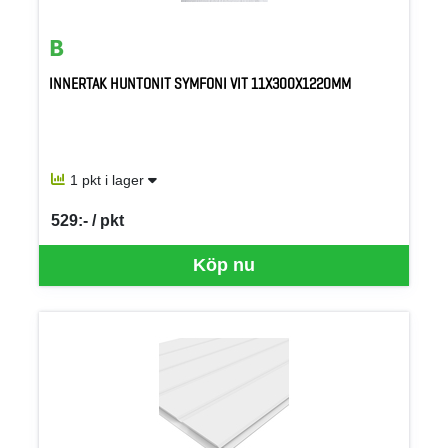
INNERTAK HUNTONIT SYMFONI VIT 11X300X1220MM
1 pkt i lager
529:- / pkt
SEK per PKT
Köp nu