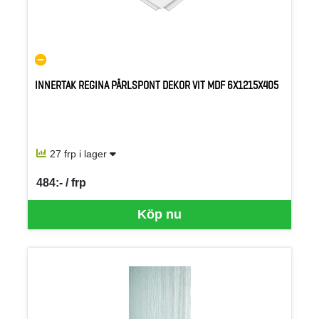
INNERTAK REGINA PÄRLSPONT DEKOR VIT MDF 6X1215X405
27 frp i lager
484:- / frp
SEK per FRP
Köp nu