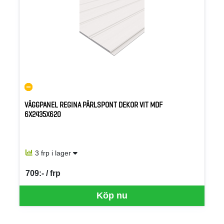
VÄGGPANEL REGINA PÄRLSPONT DEKOR VIT MDF
6X2435X620
3 frp i lager
709:- / frp
SEK per FRP
Köp nu