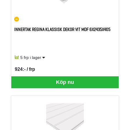
INNERTAK REGINA KLASSISK DEKOR VIT MDF 6X2435X405
5 frp i lager
924:- / frp
SEK per FRP
Köp nu