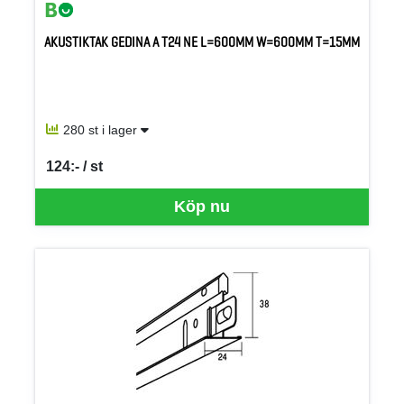
AKUSTIKTAK GEDINA A T24 NE L=600MM W=600MM T=15MM
280 st i lager
124:- / st
SEK per ST
Köp nu