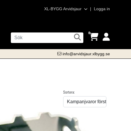
XL-BYGG Arvidsjaur
|
Logga in
0
info@arvidsjaur.xlbygg.se
Sortera: