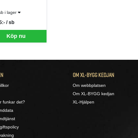
sb i lager
:- / sb
per SB
Köp nu
EN
OM XL-BYGG KEDJAN
llkor
Om webbplatsen
Om XL-BYGG kedjan
r funkar det?
XL-Hjälpen
unddata
ndtjänst
iftspolicy
akning