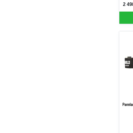
2 49
SEK 
Pannla