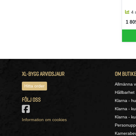
4 
1 805
SEK 
XL-BYGG ARVIDSJAUR
OM BUTIK
Allmänna vi
Hitta order
Hållbarhet
FÖLJ OSS
Klarna - hu
Klarna - k
Klarna - ku
Information om cookies
Personuppg
Kamerabev