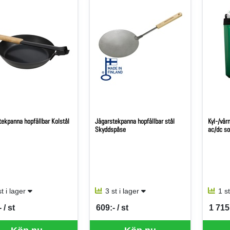
tekpanna hopfällbar Kolstål
Jägarstekpanna hopfällbar stål
Kyl-/vär
Skyddspåse
ac/dc so
st i lager
3 st i lager
1 s
 / st
609:- / st
1 715:
per ST
SEK per ST
SEK p