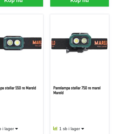
Köp nu
Köp nu
a stellar 550 re Mareld
Pannlampa stellar 750 re marel
Mareld
b i lager
1 sb i lager