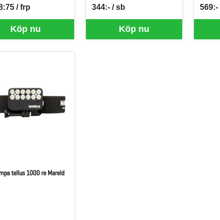
8:75 / frp
344:- / sb
569:- 
per FRP
SEK per SB
SEK p
Köp nu
Köp nu
mpa tellus 1000 re Mareld