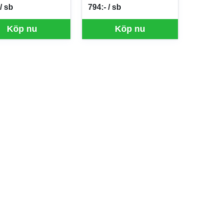
/ sb
794:- / sb
er SB
SEK per SB
Köp nu
Köp nu