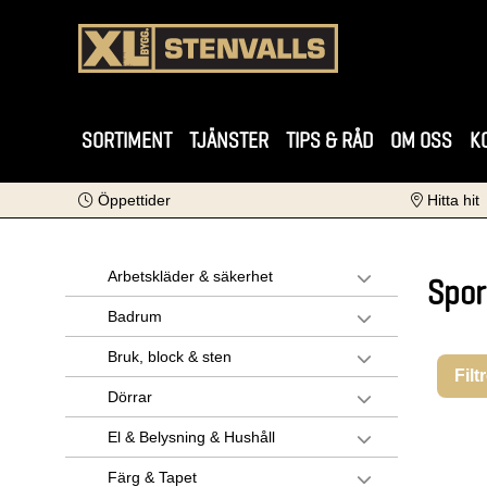
SORTIMENT
TJÄNSTER
TIPS & RÅD
OM OSS
K
Öppettider
Hitta hit
Arbetskläder & säkerhet
Spor
Badrum
Bruk, block & sten
Filt
Dörrar
El & Belysning & Hushåll
Färg & Tapet