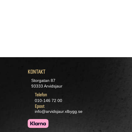
KONTAKT
Storgatan 87
93333 Arvidsjaur
Telefon
010-146 72 00
Epost
info@arvidsjaur.xlbygg.se