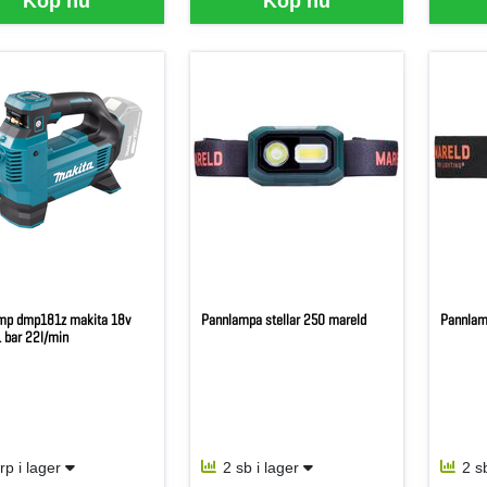
Köp nu
Köp nu
mp dmp181z makita 18v
Pannlampa stellar 250 mareld
Pannlamp
1 bar 22l/min
frp i lager
2 sb i lager
2 s