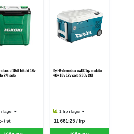
mebox ul18df hikoki 18v
Kyl-&värmebox cw001gz makita
lo 24l solo
40v 18v 12v solo 230v 20l
t i lager
1 frp i lager
- / st
11 661:25 / frp
er ST
SEK per FRP