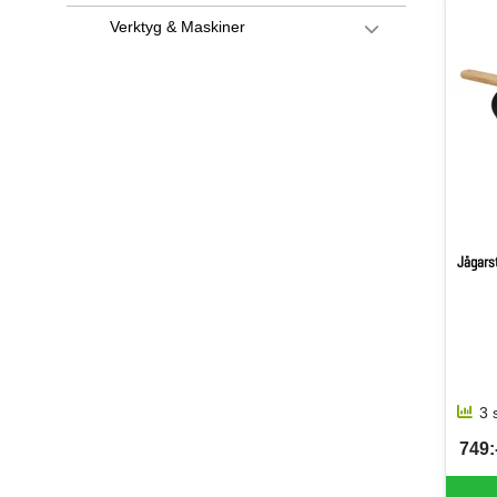
Verktyg & Maskiner
Jägars
3 
749:-
SEK 