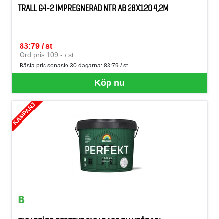
TRALL G4-2 IMPREGNERAD NTR AB 28X120 4,2M
83:79 / st
SEK per ST
Ord pris 109:- / st
Bästa pris senaste 30 dagarna:
83:79 / st
Köp nu
KAMPANJ