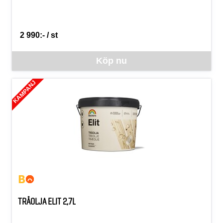
2 990:- / st
SEK per ST
Denna vara går inte att beställa via webben just nu, vänligen konta
Köp nu
KAMPANJ
TRÄOLJA ELIT 2,7L