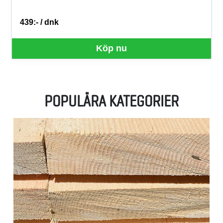
439:- / dnk
SEK per DNK
Köp nu
POPULÄRA KATEGORIER