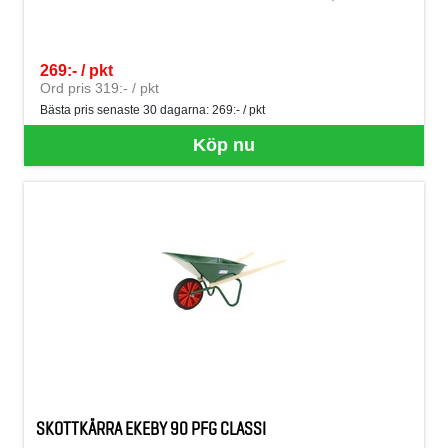
269:- / pkt
SEK per PKT
Ord pris 319:- / pkt
Bästa pris senaste 30 dagarna:
269:- / pkt
Köp nu
SKOTTKÄRRA EKEBY 90 PFG CLASSI