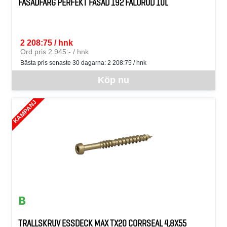
FASADFÄRG PERFEKT FASAD 192 FALURÖD 10L
2 208:75 / hnk
SEK per HNK
Ord pris 2 945:- / hnk
Bästa pris senaste 30 dagarna:
2 208:75 / hnk
Denna vara går inte att beställa via webben just nu, vänligen konta
Köp nu
KAMPANJ
TRALLSKRUV ESSDECK MAX TX20 CORRSEAL 4,8X55