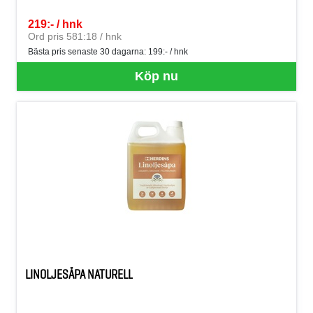
219:- / hnk
SEK per HNK
Ord pris 581:18 / hnk
Bästa pris senaste 30 dagarna:
199:- / hnk
Köp nu
LINOLJESÅPA NATURELL