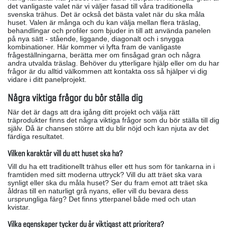
det vanligaste valet när vi väljer fasad till våra traditionella
svenska trähus. Det är också det bästa valet när du ska måla
huset. Valen är många och du kan välja mellan flera träslag,
behandlingar och profiler som bjuder in till att använda panelen
på nya sätt - stående, liggande, diagonalt och i snygga
kombinationer. Här kommer vi lyfta fram de vanligaste
frågeställningarna, berätta mer om finsågad gran och några
andra utvalda träslag. Behöver du ytterligare hjälp eller om du har
frågor är du alltid välkommen att kontakta oss så hjälper vi dig
vidare i ditt panelprojekt.
Några viktiga frågor du bör ställa dig
När det är dags att dra igång ditt projekt och välja rätt
träprodukter finns det några viktiga frågor som du bör ställa till dig
själv. Då är chansen större att du blir nöjd och kan njuta av det
färdiga resultatet.
Vilken karaktär vill du att huset ska ha?
Vill du ha ett traditionellt trähus eller ett hus som för tankarna in i
framtiden med sitt moderna uttryck? Vill du att träet ska vara
synligt eller ska du måla huset? Ser du fram emot att träet ska
åldras till en naturligt grå nyans, eller vill du bevara dess
ursprungliga färg? Det finns ytterpanel både med och utan
kvistar.
Vilka egenskaper tycker du är viktigast att prioritera?