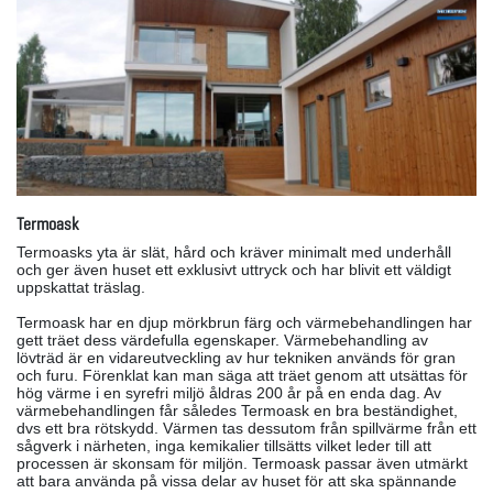
Termoask
Termoasks yta är slät, hård och kräver minimalt med underhåll
och ger även huset ett exklusivt uttryck och har blivit ett väldigt
uppskattat träslag.
Termoask har en djup mörkbrun färg och värmebehandlingen har
gett träet dess värdefulla egenskaper. Värmebehandling av
lövträd är en vidareutveckling av hur tekniken används för gran
och furu. Förenklat kan man säga att träet genom att utsättas för
hög värme i en syrefri miljö åldras 200 år på en enda dag. Av
värmebehandlingen får således Termoask en bra beständighet,
dvs ett bra rötskydd. Värmen tas dessutom från spillvärme från ett
sågverk i närheten, inga kemikalier tillsätts vilket leder till att
processen är skonsam för miljön. Termoask passar även utmärkt
att bara använda på vissa delar av huset för att ska spännande