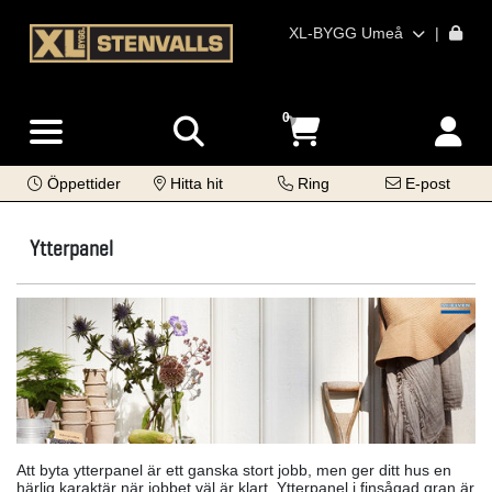
XL-BYGG Umeå
|
0
Öppettider
Hitta hit
Ring
E-post
Ytterpanel
Att byta ytterpanel är ett ganska stort jobb, men ger ditt hus en
härlig karaktär när jobbet väl är klart. Ytterpanel i finsågad gran är