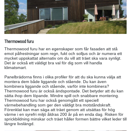
Thermowood furu
Thermowood furu har en egenskaper som får fasaden att stå
emot påfrestningar som regn, fukt och solljus och är numera ett
mycket uppskattat alternativ om du vill att träet ska vara synligt.
Det är också ett väldigt bra val för dig som vill handla
klimatsmart.
Panelbrädorna finns i olika profiler för att du ska kunna välja att
montera dem både liggande och stående. Du kan även
kombinera liggande och stående, varför inte kombinera?
Thermowood furu är också ändspontade. Det betyder att du kan
sätta ihop dem löpande. Mindre spill och snabbare montering.
Thermowood furu har också genomgått ett speciell
värmebehandling som ger den väldigt bra motståndskraft.
Förenklat kan man säga att träet genom att utsättas för hög
värme i en syrefri miljö åldras 200 år på en enda dag. Risken för
sprickbildning minskar och träet håller formen bättre vilket leder till
längre livslängd.