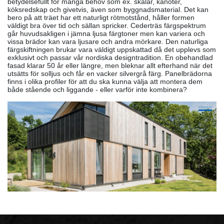
betydelsefullt för många behov som ex. skålar, kanoter,
köksredskap och givetvis, även som byggnadsmaterial. Det kan
bero på att träet har ett naturligt rötmotstånd, håller formen
väldigt bra över tid och sällan spricker. Cederträs färgspektrum
går huvudsakligen i jämna ljusa färgtoner men kan variera och
vissa brädor kan vara ljusare och andra mörkare. Den naturliga
färgskiftningen brukar vara väldigt uppskattad då det upplevs som
exklusivt och passar vår nordiska designtradition. En obehandlad
fasad klarar 50 år eller längre, men bleknar allt efterhand när det
utsätts för solljus och får en vacker silvergrå färg. Panelbrädorna
finns i olika profiler för att du ska kunna välja att montera dem
både stående och liggande - eller varför inte kombinera?