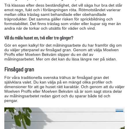
Trä klassas efter dess beständighet, det vill säga hur bra det står
emot regn, fukt och i förlängningen röta. Rötmotståndet varierar
mellan olika träslag samt behandlade eller obehandlade
träprodukter. Det samma gäller risken för sprickbildning och
formstabilitet. Det finns träslag som vrider eller kupar sig mer än
andra när de torkar och utsätts för väder och vind.
Vill du måla huset en, två eller tre gånger?
Gör en egen kalkyl för det målningsarbete du har framför dig om
du väljer ytterpanel av finsågad gran. Genom att välja Moelven
Proffs eller Moelven Bekväm slipper du en del av
målningsarbetet. Mer om det kan du läsa längre ner på sidan.
Finsågad gran
För våra traditionella svenska trähus är finsågad gran det
självklara valet. Du kan välja på en mängd olika profiler och
dimensioner för att ge huset rätt karaktär. Och genom att du väljer
Moelven Proffs eller Moelven Bekväm så är som sagt stora delar
av målningsarbetet redan gjort och du sparar både tid och
pengar.