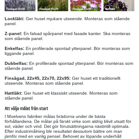
Lockläkt:
Ger huset mjukare utseende. Monteras som stående
panel.
Z-panel:
En falsad spårpanel med fasade kanter. Ska monteras
som stående panel.
Enkelfas:
En profilerade spontad ytterpanel. Bör monteras som
liggande panel.
Dubbelfas:
En profilerade spontad ytterpanel. Bör monteras som
stående panel.
Finsågad, 22x45, 22x70, 22x95:
Ger huset ett traditionellt
utseende. Monteras som stående panel.
Hattläkt:
Ger huset ett klassiskt utseende. Monteras som
stående panel.
Att välja målat från start
I Moelvens fabriker målas brädorna under de bästa
förhållandena. De målar på färskt virke som aldrig blivit utsatt för
sol, väder och vind. Det gör förutsättningarna nästintill optimala.
Efter industrimålning blir resultatet dessutom bättre om man
jämför med en vanlig pensel. Behovet av löpande underhåll