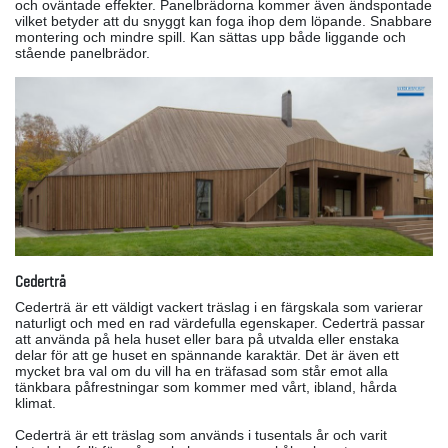
och oväntade effekter. Panelbrädorna kommer även ändspontade
vilket betyder att du snyggt kan foga ihop dem löpande. Snabbare
montering och mindre spill. Kan sättas upp både liggande och
stående panelbrädor.
Cederträ
Cederträ är ett väldigt vackert träslag i en färgskala som varierar
naturligt och med en rad värdefulla egenskaper. Cederträ passar
att använda på hela huset eller bara på utvalda eller enstaka
delar för att ge huset en spännande karaktär. Det är även ett
mycket bra val om du vill ha en träfasad som står emot alla
tänkbara påfrestningar som kommer med vårt, ibland, hårda
klimat.
Cederträ är ett träslag som används i tusentals år och varit