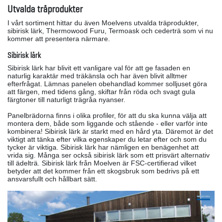
Utvalda träprodukter
I vårt sortiment hittar du även Moelvens utvalda träprodukter,
sibirisk lärk, Thermowood Furu, Termoask och cederträ som vi nu
kommer att presentera närmare.
Sibirisk lärk
Sibirisk lärk har blivit ett vanligare val för att ge fasaden en
naturlig karaktär med träkänsla och har även blivit alltmer
efterfrågat. Lämnas panelen obehandlad kommer solljuset göra
att färgen, med tidens gång, skiftar från röda och svagt gula
färgtoner till naturligt trägråa nyanser.
Panelbrädorna finns i olika profiler, för att du ska kunna välja att
montera dem, både som liggande och stående - eller varför inte
kombinera! Sibirisk lärk är starkt med en hård yta. Däremot är det
viktigt att tänka efter vilka egenskaper du letar efter och som du
tycker är viktiga. Sibirisk lärk har nämligen en benägenhet att
vrida sig. Många ser också sibirisk lärk som ett prisvärt alternativ
till ädelträ. Sibirisk lärk från Moelven är FSC-certifierad vilket
betyder att det kommer från ett skogsbruk som bedrivs på ett
ansvarsfullt och hållbart sätt.