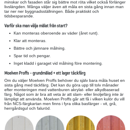
minskar och fasaden står sig bättre mot röta vilket också förlänger
livslängden. Många väljer även att måla en sista gång innan man
tar ner ner byggnadsställningen. Både praktiskt och
tidsbesparande.
Varför ska man välja målat från start?
Kan monteras oberoende av väder (året runt).
Klar att monteras.
Bättre och jämnare målning.
Spar tid och pengar.
Inget kladd i garaget vid målning före montering.
Moelven Proffs - grundmålad + ett lager täckfärg
Om du väljer Moelven Proffs behöver du själv bara måla huset en
sista gång med täckfärg. Det kan du göra upp till tolv månader
efter monteringen med vattenburen akrylat- eller alkydbaserad
färg. Något som är bra att veta är att slam- eller linoljefärg inte är
lämpligt att använda. Moelven Proffs går att få i vilken kulör du vill
från NCS-färgkartan men finns i fyra olika basfärger - vit, grå,
herrgårdsgul och faluröd.