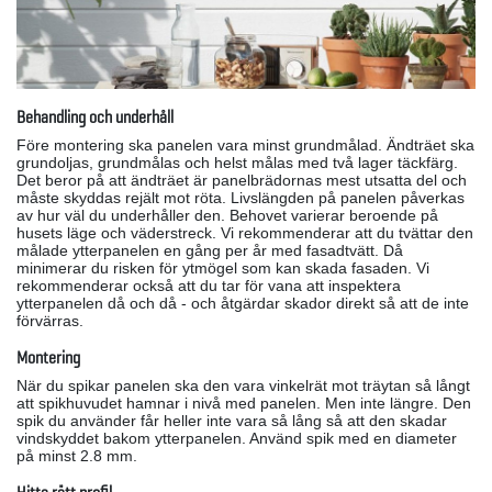
Behandling och underhåll
Före montering ska panelen vara minst grundmålad. Ändträet ska
grundoljas, grundmålas och helst målas med två lager täckfärg.
Det beror på att ändträet är panelbrädornas mest utsatta del och
måste skyddas rejält mot röta. Livslängden på panelen påverkas
av hur väl du underhåller den. Behovet varierar beroende på
husets läge och väderstreck. Vi rekommenderar att du tvättar den
målade ytterpanelen en gång per år med fasadtvätt. Då
minimerar du risken för ytmögel som kan skada fasaden. Vi
rekommenderar också att du tar för vana att inspektera
ytterpanelen då och då - och åtgärdar skador direkt så att de inte
förvärras.
Montering
När du spikar panelen ska den vara vinkelrät mot träytan så långt
att spikhuvudet hamnar i nivå med panelen. Men inte längre. Den
spik du använder får heller inte vara så lång så att den skadar
vindskyddet bakom ytterpanelen. Använd spik med en diameter
på minst 2.8 mm.