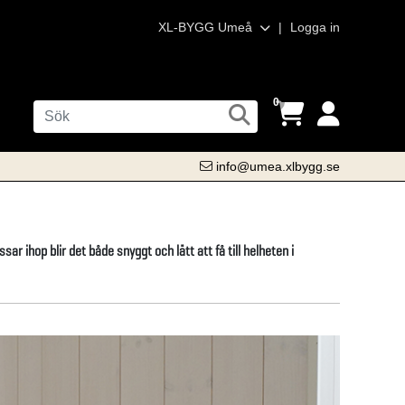
XL-BYGG Umeå
|
Logga in
0
info@umea.xlbygg.se
ar ihop blir det både snyggt och lätt att få till helheten i