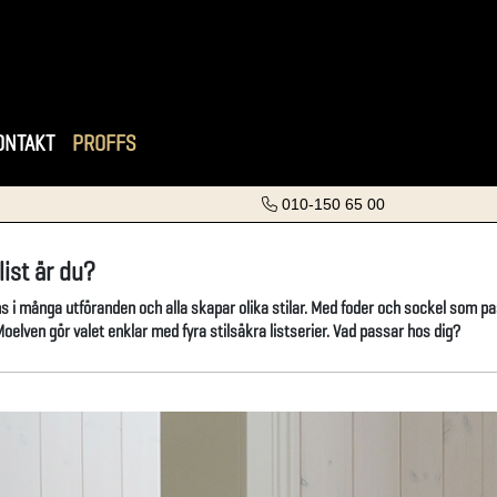
ONTAKT
PROFFS
010-150 65 00
list är du?
ns i många utföranden och alla skapar olika stilar. Med foder och sockel som pass
elven gör valet enklar med fyra stilsäkra listserier. Vad passar hos dig?