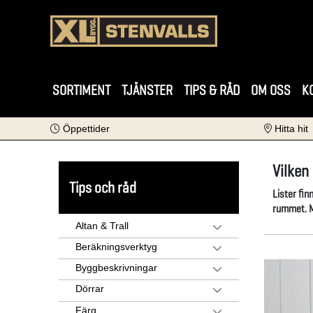
SORTIMENT
TJÄNSTER
TIPS & RÅD
OM OSS
K
Öppettider
Hitta hit
Vilken 
Tips och råd
Lister fin
rummet. Mo
Altan & Trall
Beräkningsverktyg
Byggbeskrivningar
Dörrar
Färg