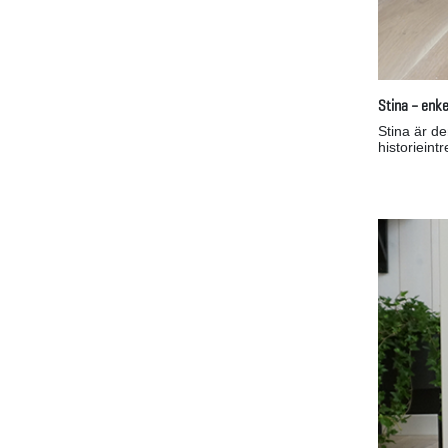
Stina – enke
Stina är d
historiein