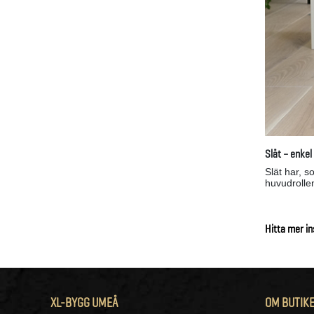
Slät – enke
Slät har, s
huvudrolle
Hitta mer i
XL-BYGG UMEÅ
OM BUTIK