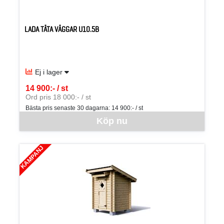
LADA TÄTA VÄGGAR U10.5B
Ej i lager
14 900:- / st
SEK per ST
Ord pris 18 000:- / st
Bästa pris senaste 30 dagarna:
14 900:- / st
Denna vara går inte att beställa via webben just nu, vänligen kon
Köp nu
KAMPANJ