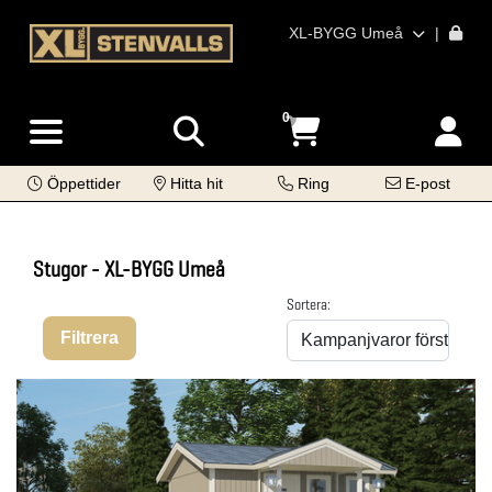
XL-BYGG Umeå
|
0
Öppettider
Hitta hit
Ring
E-post
Stugor - XL-BYGG Umeå
Sortera:
Filtrera