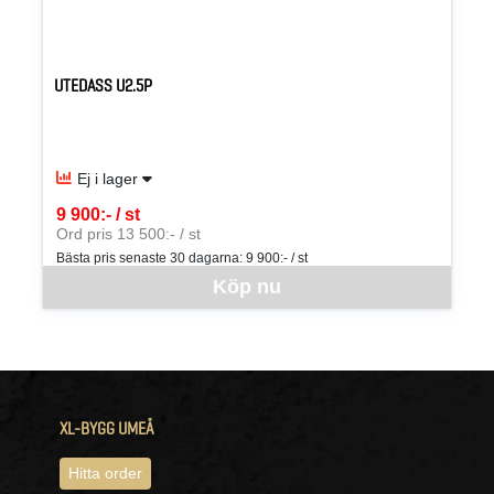
UTEDASS U2.5P
Ej i lager
9 900:- / st
SEK per ST
Ord pris 13 500:- / st
Bästa pris senaste 30 dagarna:
9 900:- / st
Denna vara går inte att beställa via webben just nu, vänligen kon
Köp nu
XL-BYGG UMEÅ
Hitta order