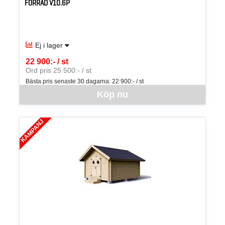
FÖRRÅD V10.6P
Ej i lager
22 900:- / st
SEK per ST
Ord pris 25 500:- / st
Bästa pris senaste 30 dagarna:
22 900:- / st
Denna vara går inte att beställa via webben just nu, vänligen kon
Köp nu
KAMPANJ