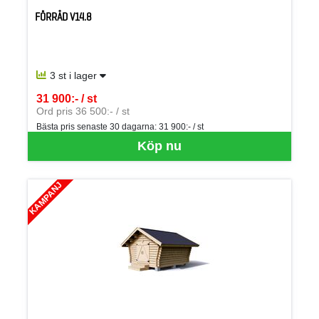
FÖRRÅD V14.8
3 st i lager
31 900:- / st
SEK per ST
Ord pris 36 500:- / st
Bästa pris senaste 30 dagarna:
31 900:- / st
Köp nu
KAMPANJ