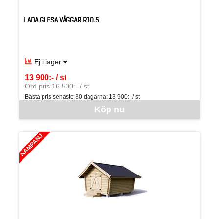
LADA GLESA VÄGGAR R10.5
Ej i lager
13 900:- / st
SEK per ST
Ord pris 16 500:- / st
Bästa pris senaste 30 dagarna:
13 900:- / st
Denna vara går inte att beställa via webben just nu, vänligen kon
Köp nu
KAMPANJ