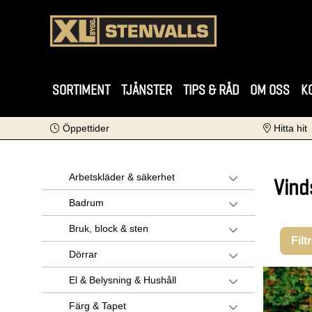
SORTIMENT
TJÄNSTER
TIPS & RÅD
OM OSS
K
Öppettider
Hitta hit
Arbetskläder & säkerhet
Vind
Badrum
Bruk, block & sten
Filt
Dörrar
El & Belysning & Hushåll
Färg & Tapet