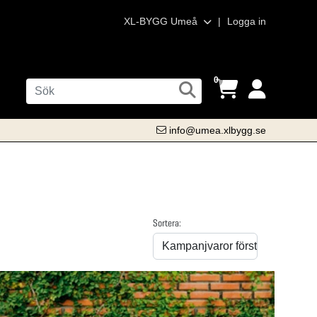
XL-BYGG Umeå
|
Logga in
0
info@umea.xlbygg.se
Sortera: