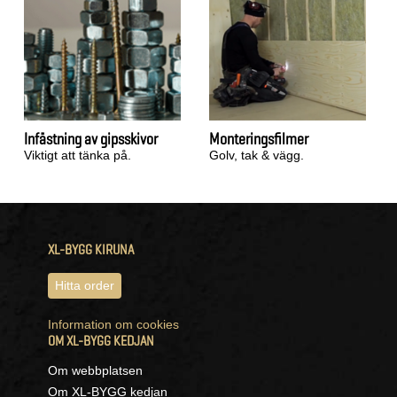
Infästning av gipsskivor
Monteringsfilmer
Viktigt att tänka på.
Golv, tak & vägg.
XL-BYGG KIRUNA
Hitta order
Information om cookies
OM XL-BYGG KEDJAN
Om webbplatsen
Om XL-BYGG kedjan