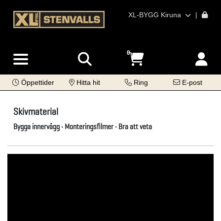
XL-BYGG Kiruna
|
0
Öppettider
Hitta hit
Ring
E-post
Skivmaterial
Bygga innervägg • Monteringsfilmer • Bra att veta