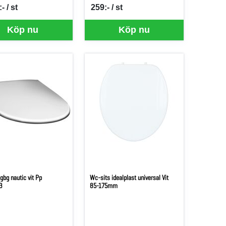
- / st
259:- / st
er ST
SEK per ST
Köp nu
Köp nu
gbg nautic vit Pp
Wc-sits idealplast universal Vit
3
85-175mm