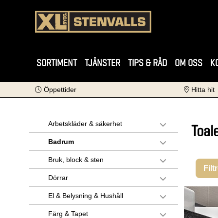
SORTIMENT
TJÄNSTER
TIPS & RÅD
OM OSS
K
Öppettider
Hitta hit
Arbetskläder & säkerhet
Toal
Badrum
Bruk, block & sten
Filt
Dörrar
El & Belysning & Hushåll
Färg & Tapet