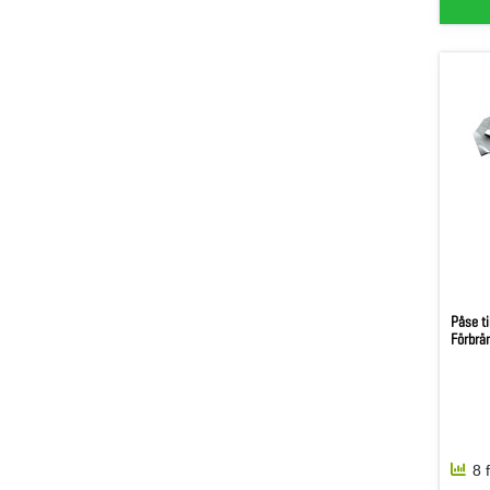
Påse ti
Förbrä
8 