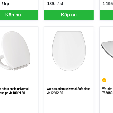
 / frp
189:- / st
1 195:
per FRP
SEK per ST
SEK p
Köp nu
Köp nu
 adora basic universal
Wc-sits adora universal Soft close
Wc-sits 
lose pp vit 18044.20
vit 12402.20
788082