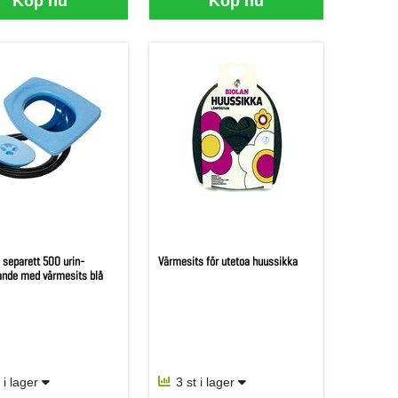
Köp nu
Köp nu
 separett 500 urin-
Värmesits för utetoa huussikka
ande med värmesits blå
t i lager
3 st i lager