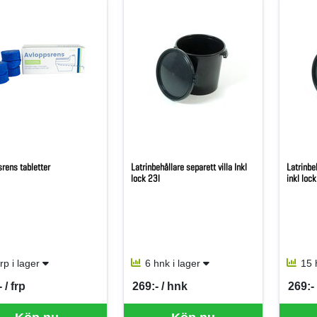
rens tabletter
Latrinbehållare separett villa Inkl
Latrinbe
lock 23l
inkl lock
frp i lager
6 hnk i lager
15 
 / frp
269:- / hnk
269:-
per FRP
SEK per HNK
SEK p