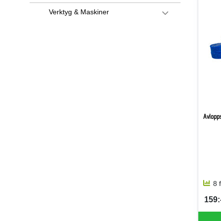
Verktyg & Maskiner
Avlopps
8 
159:-
SEK 