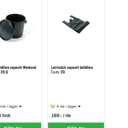
hållare separett Weekend
Latrinsäck separett behållare
 28,5l
T.o.m. 35l
hnk i lager
4 rle i lager
 / hnk
169:- / rle
er HNK
SEK per RLE