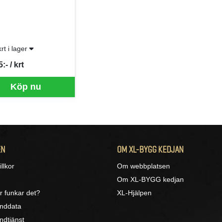
krt i lager
:- / krt
per KRT
Köp nu
EN
OM XL-BYGG KEDJAN
llkor
Om webbplatsen
Om XL-BYGG kedjan
r funkar det?
XL-Hjälpen
unddata
ndtjänst