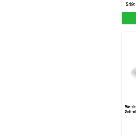
549:-
SEK 
Wc-sits
Soft-c