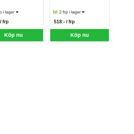
rp i lager
2 frp i lager
/ frp
518:- / frp
er FRP
SEK per FRP
Köp nu
Köp nu