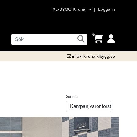
XL-BYGG Kiruna
|
Logga in
0
info@kiruna.xlbygg.se
Sortera: