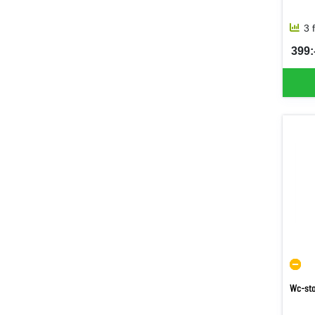
3 
399:-
SEK 
Wc-sto