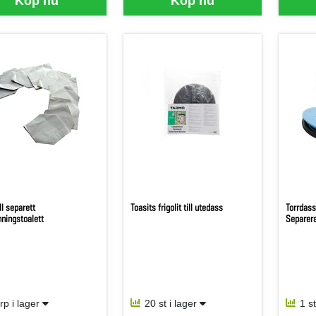
Köp nu
Köp nu
ll separett
Toasits frigolit till utedass
Torrdass
nningstoalett
Separer
frp i lager
20 st i lager
1 s