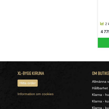
2 
4 775
SEK 
XL-BYGG KIRUNA
OM BUTIK
Allmänna vi
Hitta order
Hållbarhet
Information om cookies
Klarna - hu
Klarna - k
Klarna - ku