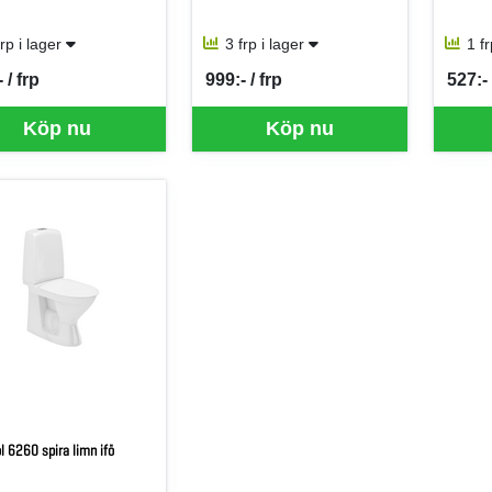
frp i lager
3 frp i lager
1 f
 / frp
999:- / frp
527:- 
per FRP
SEK per FRP
SEK p
Köp nu
Köp nu
l 6260 spira limn ifö