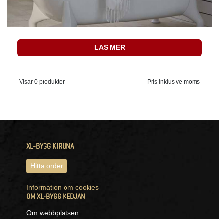
LÄS MER
Visar 0 produkter
Pris inklusive moms
XL-BYGG KIRUNA
Hitta order
Information om cookies
OM XL-BYGG KEDJAN
Om webbplatsen