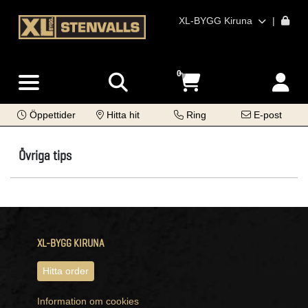
XL-BYGG Kiruna
|
0
Öppettider
Hitta hit
Ring
E-post
Övriga tips
XL-BYGG KIRUNA
Hitta order
Information om cookies