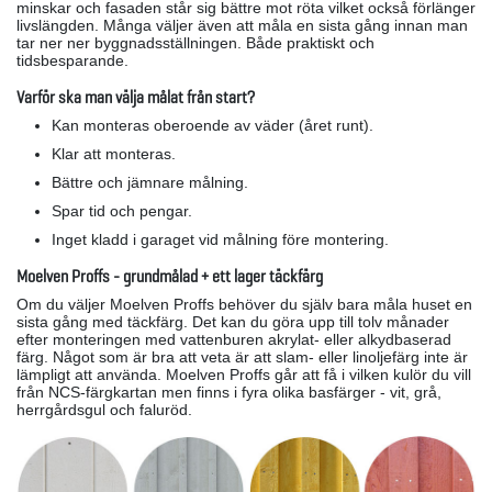
minskar och fasaden står sig bättre mot röta vilket också förlänger
livslängden. Många väljer även att måla en sista gång innan man
tar ner ner byggnadsställningen. Både praktiskt och
tidsbesparande.
Varför ska man välja målat från start?
Kan monteras oberoende av väder (året runt).
Klar att monteras.
Bättre och jämnare målning.
Spar tid och pengar.
Inget kladd i garaget vid målning före montering.
Moelven Proffs - grundmålad + ett lager täckfärg
Om du väljer Moelven Proffs behöver du själv bara måla huset en
sista gång med täckfärg. Det kan du göra upp till tolv månader
efter monteringen med vattenburen akrylat- eller alkydbaserad
färg. Något som är bra att veta är att slam- eller linoljefärg inte är
lämpligt att använda. Moelven Proffs går att få i vilken kulör du vill
från NCS-färgkartan men finns i fyra olika basfärger - vit, grå,
herrgårdsgul och faluröd.