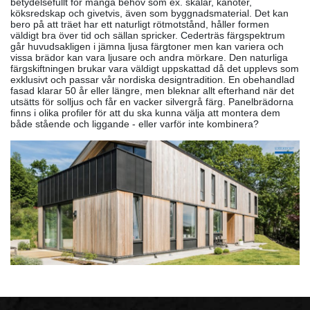
betydelsefullt för många behov som ex. skålar, kanoter,
köksredskap och givetvis, även som byggnadsmaterial. Det kan
bero på att träet har ett naturligt rötmotstånd, håller formen
väldigt bra över tid och sällan spricker. Cederträs färgspektrum
går huvudsakligen i jämna ljusa färgtoner men kan variera och
vissa brädor kan vara ljusare och andra mörkare. Den naturliga
färgskiftningen brukar vara väldigt uppskattad då det upplevs som
exklusivt och passar vår nordiska designtradition. En obehandlad
fasad klarar 50 år eller längre, men bleknar allt efterhand när det
utsätts för solljus och får en vacker silvergrå färg. Panelbrädorna
finns i olika profiler för att du ska kunna välja att montera dem
både stående och liggande - eller varför inte kombinera?