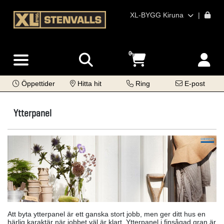
XL-BYGG Kiruna
|
0
Öppettider
Hitta hit
Ring
E-post
Ytterpanel
Att byta ytterpanel är ett ganska stort jobb, men ger ditt hus en
härlig karaktär när jobbet väl är klart. Ytterpanel i finsågad gran är