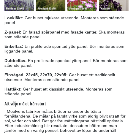
Lockläkt:
Ger huset mjukare utseende. Monteras som stående
panel.
Z-panel:
En falsad spårpanel med fasade kanter. Ska monteras
som stående panel.
Enkelfas:
En profilerade spontad ytterpanel. Bör monteras som
liggande panel.
Dubbelfas:
En profilerade spontad ytterpanel. Bör monteras som
stående panel.
Finsågad, 22x45, 22x70, 22x95:
Ger huset ett traditionellt
utseende. Monteras som stående panel.
Hattläkt:
Ger huset ett klassiskt utseende. Monteras som
stående panel.
Att välja målat från start
I Moelvens fabriker målas brädorna under de bästa
förhållandena. De målar på färskt virke som aldrig blivit utsatt för
sol, väder och vind. Det gör förutsättningarna nästintill optimala.
Efter industrimålning blir resultatet dessutom bättre om man
jämför med en vanlig pensel. Behovet av löpande underhåll