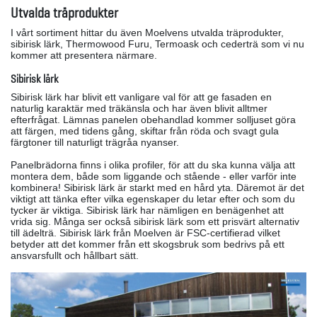
Utvalda träprodukter
I vårt sortiment hittar du även Moelvens utvalda träprodukter,
sibirisk lärk, Thermowood Furu, Termoask och cederträ som vi nu
kommer att presentera närmare.
Sibirisk lärk
Sibirisk lärk har blivit ett vanligare val för att ge fasaden en
naturlig karaktär med träkänsla och har även blivit alltmer
efterfrågat. Lämnas panelen obehandlad kommer solljuset göra
att färgen, med tidens gång, skiftar från röda och svagt gula
färgtoner till naturligt trägråa nyanser.
Panelbrädorna finns i olika profiler, för att du ska kunna välja att
montera dem, både som liggande och stående - eller varför inte
kombinera! Sibirisk lärk är starkt med en hård yta. Däremot är det
viktigt att tänka efter vilka egenskaper du letar efter och som du
tycker är viktiga. Sibirisk lärk har nämligen en benägenhet att
vrida sig. Många ser också sibirisk lärk som ett prisvärt alternativ
till ädelträ. Sibirisk lärk från Moelven är FSC-certifierad vilket
betyder att det kommer från ett skogsbruk som bedrivs på ett
ansvarsfullt och hållbart sätt.