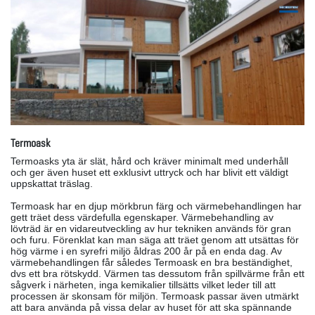
Termoask
Termoasks yta är slät, hård och kräver minimalt med underhåll
och ger även huset ett exklusivt uttryck och har blivit ett väldigt
uppskattat träslag.
Termoask har en djup mörkbrun färg och värmebehandlingen har
gett träet dess värdefulla egenskaper. Värmebehandling av
lövträd är en vidareutveckling av hur tekniken används för gran
och furu. Förenklat kan man säga att träet genom att utsättas för
hög värme i en syrefri miljö åldras 200 år på en enda dag. Av
värmebehandlingen får således Termoask en bra beständighet,
dvs ett bra rötskydd. Värmen tas dessutom från spillvärme från ett
sågverk i närheten, inga kemikalier tillsätts vilket leder till att
processen är skonsam för miljön. Termoask passar även utmärkt
att bara använda på vissa delar av huset för att ska spännande