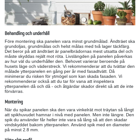
Behandling och underhåll
Före montering ska panelen vara minst grundmålad. Ändträet ska
grundoljas, grundmålas och helst målas med två lager täckfärg.
Det beror på att ändträet är panelbrädornas mest utsatta del och
måste skyddas rejält mot röta. Livslängden på panelen påverkas
av hur väl du underhåller den. Behovet varierar beroende på
husets läge och väderstreck. Vi rekommenderar att du tvättar den
målade ytterpanelen en gång per år med fasadtvätt. Då
minimerar du risken för ytmögel som kan skada fasaden. Vi
rekommenderar också att du tar för vana att inspektera
ytterpanelen då och då - och åtgärdar skador direkt så att de inte
förvärras.
Montering
När du spikar panelen ska den vara vinkelrät mot träytan så långt
att spikhuvudet hamnar i nivå med panelen. Men inte längre. Den
spik du använder får heller inte vara så lång så att den skadar
vindskyddet bakom ytterpanelen. Använd spik med en diameter
på minst 2.8 mm.