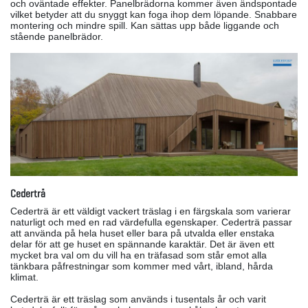
och oväntade effekter. Panelbrädorna kommer även ändspontade
vilket betyder att du snyggt kan foga ihop dem löpande. Snabbare
montering och mindre spill. Kan sättas upp både liggande och
stående panelbrädor.
Cederträ
Cederträ är ett väldigt vackert träslag i en färgskala som varierar
naturligt och med en rad värdefulla egenskaper. Cederträ passar
att använda på hela huset eller bara på utvalda eller enstaka
delar för att ge huset en spännande karaktär. Det är även ett
mycket bra val om du vill ha en träfasad som står emot alla
tänkbara påfrestningar som kommer med vårt, ibland, hårda
klimat.
Cederträ är ett träslag som används i tusentals år och varit