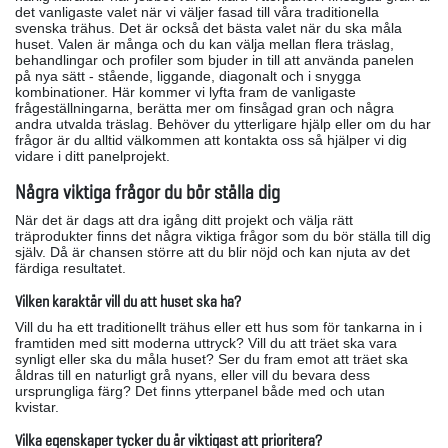
det vanligaste valet när vi väljer fasad till våra traditionella
svenska trähus. Det är också det bästa valet när du ska måla
huset. Valen är många och du kan välja mellan flera träslag,
behandlingar och profiler som bjuder in till att använda panelen
på nya sätt - stående, liggande, diagonalt och i snygga
kombinationer. Här kommer vi lyfta fram de vanligaste
frågeställningarna, berätta mer om finsågad gran och några
andra utvalda träslag. Behöver du ytterligare hjälp eller om du har
frågor är du alltid välkommen att kontakta oss så hjälper vi dig
vidare i ditt panelprojekt.
Några viktiga frågor du bör ställa dig
När det är dags att dra igång ditt projekt och välja rätt
träprodukter finns det några viktiga frågor som du bör ställa till dig
själv. Då är chansen större att du blir nöjd och kan njuta av det
färdiga resultatet.
Vilken karaktär vill du att huset ska ha?
Vill du ha ett traditionellt trähus eller ett hus som för tankarna in i
framtiden med sitt moderna uttryck? Vill du att träet ska vara
synligt eller ska du måla huset? Ser du fram emot att träet ska
åldras till en naturligt grå nyans, eller vill du bevara dess
ursprungliga färg? Det finns ytterpanel både med och utan
kvistar.
Vilka egenskaper tycker du är viktigast att prioritera?