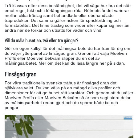
Trä klassas efter dess beständighet, det vill säga hur bra det står
emot regn, fukt och i förlängningen röta. Rötmotståndet varierar
mellan olika träslag samt behandlade eller obehandlade
träprodukter. Det samma gäller risken för sprickbildning och
formstabilitet. Det finns träslag som vrider eller kupar sig mer än
andra när de torkar och utsätts för väder och vind.
Vill du måla huset en, två eller tre gånger?
Gör en egen kalkyl för det målningsarbete du har framför dig om
du väljer ytterpanel av finsågad gran. Genom att välja Moelven
Proffs eller Moelven Bekväm slipper du en del av
målningsarbetet. Mer om det kan du läsa längre ner på sidan.
Finsågad gran
För våra traditionella svenska trähus är finsågad gran det
självklara valet. Du kan välja på en mängd olika profiler och
dimensioner för att ge huset rätt karaktär. Och genom att du väljer
Moelven Proffs eller Moelven Bekväm så är som sagt stora delar
av målningsarbetet redan gjort och du sparar både tid och
pengar.