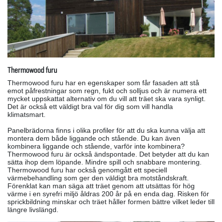
Thermowood furu
Thermowood furu har en egenskaper som får fasaden att stå
emot påfrestningar som regn, fukt och solljus och är numera ett
mycket uppskattat alternativ om du vill att träet ska vara synligt.
Det är också ett väldigt bra val för dig som vill handla
klimatsmart.
Panelbrädorna finns i olika profiler för att du ska kunna välja att
montera dem både liggande och stående. Du kan även
kombinera liggande och stående, varför inte kombinera?
Thermowood furu är också ändspontade. Det betyder att du kan
sätta ihop dem löpande. Mindre spill och snabbare montering.
Thermowood furu har också genomgått ett speciell
värmebehandling som ger den väldigt bra motståndskraft.
Förenklat kan man säga att träet genom att utsättas för hög
värme i en syrefri miljö åldras 200 år på en enda dag. Risken för
sprickbildning minskar och träet håller formen bättre vilket leder till
längre livslängd.